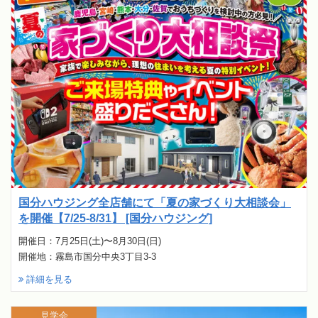
国分ハウジング全店舗にて「夏の家づくり大相談会」
を開催【7/25-8/31】 [国分ハウジング]
開催日：7月25日(土)〜8月30日(日)
開催地：霧島市国分中央3丁目3-3
詳細を見る
見学会