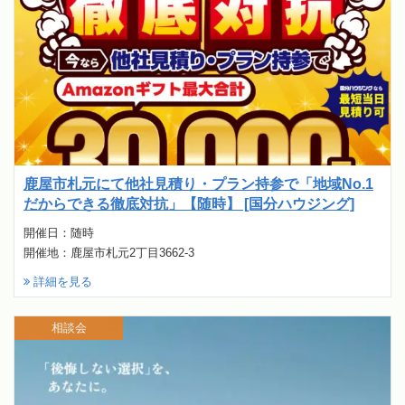
鹿屋市札元にて他社見積り・プラン持参で「地域No.1
だからできる徹底対抗」【随時】 [国分ハウジング]
開催日：随時
開催地：鹿屋市札元2丁目3662-3
詳細を見る
相談会