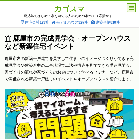
カゴスマ
鹿児島ではじめて家を建てる人のための家づくり応援サイト
住宅会社
社
モデルハウス
件
建築事例
件
193
325
810
鹿屋市の完成見学会・オープンハウス
など新築住宅イベント
鹿屋市内の新築一戸建てを見学して住まいのイメージづくりができる完
成見学会や建築途中の工事現場で工法や構造を見学できる構造見学会、
家づくりの流れや家づくりのお金についで学べるセミナーなど、鹿屋市
で開催される新築一戸建てのイベントやオープンハウスを紹介します。