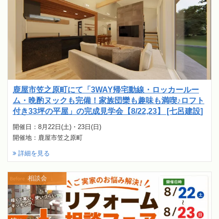
鹿屋市笠之原町にて「3WAY帰宅動線・ロッカールー
ム・晩酌ヌックも完備！家族団欒も趣味も満喫♪ロフト
付き33坪の平屋」の完成見学会【8/22,23】 [七呂建設]
開催日：8月22日(土)・23日(日)
開催地：鹿屋市笠之原町
詳細を見る
相談会