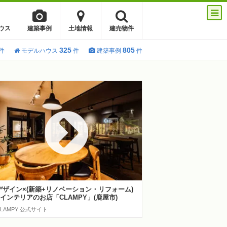
ウス
建築事例
土地情報
建売物件
325
805
件
モデルハウス
件
建築事例
件
デザイン×(新築+リノベーション・リフォーム)
+インテリアのお店「CLAMPY」(鹿屋市)
CLAMPY 公式サイト