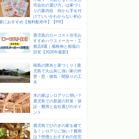
宅会社の選び方』は家づく
りの案内役 何から手を付
けていいかわからない初心
者におすすめ【無料配布中】【PR】
鹿児島のローコスト住宅お
すすめハウスメーカー・工
務店8選｜価格例と相場の
目安【2026年最新】
桜島の降灰と家づくり | 鹿
児島で火山灰に強い家の外
壁・窓・換気・間取りの工
夫
木の家はシロアリに弱い？
鹿児島での新築の対策・保
証・費用と会社選びのポイ
ント
鹿児島でひのきの家を建て
る！シロアリに強い？費用
は？特徴とおすすめの住宅