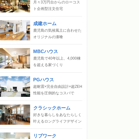
月々3万円台からのローコス
ト企画型注文住宅
成建ホーム
鹿児島の気候風土に合わせた
オリジナルの漆喰
MBCハウス
鹿児島で40年以上、4,000棟
を超える家づくり
PGハウス
超耐震×完全自由設計×超ZEH
性能を圧倒的なコスパで
クラシックホーム
好きな暮らしをあなたらしく
叶えるロングライフデザイン
リブワーク