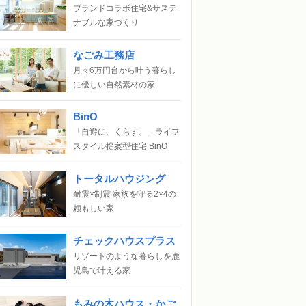
ブランドコラボ住宅&サステ
ナブルな家づくり
なごみ工務店
月々6万円台から叶う暮らし
に優しい自然素材の家
BinO
「自遊に、くらす。」ライフ
スタイル提案型住宅 BinO
トータルハウジング
耐震×制震 家族を守る2×4の
頼もしい家
チェックハウスプラス
リゾートのような暮らしを鹿
児島で叶える家
もみの木ハウス・かご