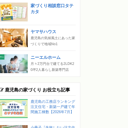
家づくり相談窓口タテ
カタ
ヤマサハウス
鹿児島の気候風土にあった家
づくりで地域No1
ニーエルホーム
月々2万円台で建てる2LDK2
0坪2人暮らし新築専門店
鹿児島の家づくり お役立ち記事
鹿児島の工務店ランキング
注文住宅・新築一戸建て年
間施工棟数【2026年7月】
小冊子『失敗しない注文住