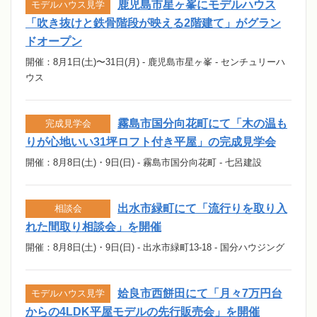
鹿児島市星ヶ峯にモデルハウス
モデルハウス見学
「吹き抜けと鉄骨階段が映える2階建て」がグラン
ドオープン
開催：8月1日(土)〜31日(月) - 鹿児島市星ヶ峯 - センチュリーハ
ウス
霧島市国分向花町にて「木の温も
完成見学会
りが心地いい31坪ロフト付き平屋」の完成見学会
開催：8月8日(土)・9日(日) - 霧島市国分向花町 - 七呂建設
出水市緑町にて「流行りを取り入
相談会
れた間取り相談会」を開催
開催：8月8日(土)・9日(日) - 出水市緑町13-18 - 国分ハウジング
姶良市西餅田にて「月々7万円台
モデルハウス見学
からの4LDK平屋モデルの先行販売会」を開催