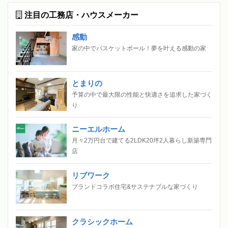
注目の工務店・ハウスメーカー
感動
家の中でバスケットボール！夢を叶える感動の家
とまりの
予算の中で最大限の性能と快適さを追求した家づく
り
ニーエルホーム
月々2万円台で建てる2LDK20坪2人暮らし新築専門
店
リブワーク
ブランドコラボ住宅&サステナブルな家づくり
クラシックホーム