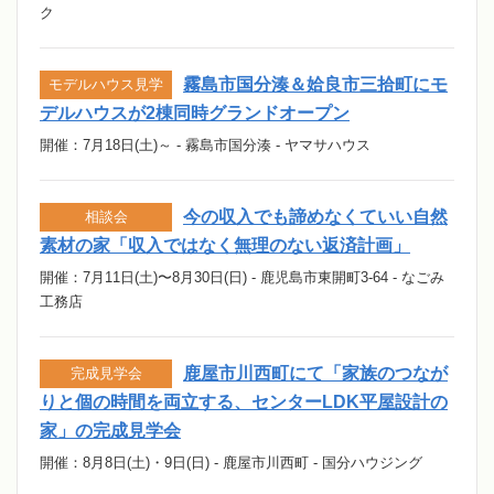
ク
霧島市国分湊＆姶良市三拾町にモ
モデルハウス見学
デルハウスが2棟同時グランドオープン
開催：7月18日(土)～ - 霧島市国分湊 - ヤマサハウス
今の収入でも諦めなくていい自然
相談会
素材の家「収入ではなく無理のない返済計画」
開催：7月11日(土)〜8月30日(日) - 鹿児島市東開町3-64 - なごみ
工務店
鹿屋市川西町にて「家族のつなが
完成見学会
りと個の時間を両立する、センターLDK平屋設計の
家」の完成見学会
開催：8月8日(土)・9日(日) - 鹿屋市川西町 - 国分ハウジング