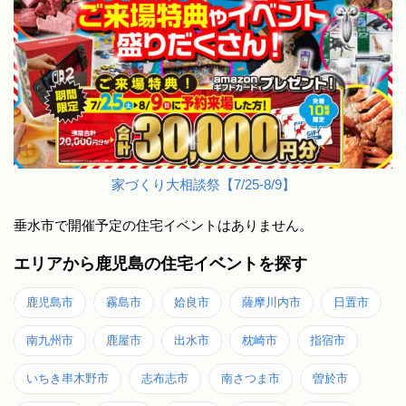
家づくり大相談祭【7/25-8/9】
垂水市で開催予定の住宅イベントはありません。
エリアから鹿児島の住宅イベントを探す
鹿児島市
霧島市
姶良市
薩摩川内市
日置市
南九州市
鹿屋市
出水市
枕崎市
指宿市
いちき串木野市
志布志市
南さつま市
曽於市