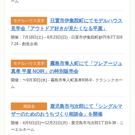
ーム
日置市伊集院町にてモデルハウス
モデルハウス見学
見学会「アウトドア好きが見たくなる平屋」
開催：7月18日(土)～8月23日(日) - 日置市伊集院町妙円寺3丁目8
7-24 - 創造企画
霧島市隼人町にて「フレアージュ
モデルハウス見学
真孝 平屋 NOIR」の特別販売会
開催：〜9月30日(水) - 霧島市隼人町真孝838-9 - クラシックホー
ム
鹿児島市与次郎にて「シングルマ
相談会
ザーのためのおうちづくり相談会」を開催
開催：4月5日(日)〜12月21日(月) - 鹿児島市与次郎1丁目9-38 - ニ
ーエルホーム