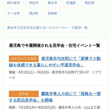
阿久根市
伊佐市
垂水市
肝属郡
曽於郡
さつま町
湧水町
長島町
垂水市で注文住宅を建てるハウスメーカー・工務店一覧
鹿児島で今週開催される見学会・住宅イベント一覧
鹿児島市与次郎にて「家事ラク動
モデルハウス見学
線を体感できる暮らしやすい平屋見学会」
開催：8月1日(土)～16日(日) - 鹿児島市与次郎2丁目5-37 - リブワ
ーク
霧島市隼人小浜にて「桜島を一望
見学会
する民泊見学会」を開催
開催：7月13日(月)〜8月31日(月) - 霧島市隼人小浜 - おばま工務