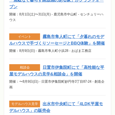
「無駄なく暮らす開放感のある家」がグランドオー
プン
開催：8月1日(土)〜31日(月) - 鹿児島市中山町 - センチュリーハ
ウス
霧島市隼人町にて「夕暮れのモデ
イベント
ルハウスで手づくりソーセージとBBQ体験」を開催
開催：8月9日(日) - 霧島市隼人町小浜28 - おばま工務店
日置市伊集院町にて「高性能な平
相談会
屋モデルハウスの見学&相談会」を開催
開催：〜8月9日(日) - 日置市伊集院町妙円寺3丁目87-24 - 創造企
画
出水市中央町にて「4LDK平屋モ
モデルハウス見学
デルハウス」の販売会