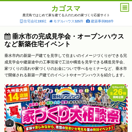
カゴスマ
鹿児島ではじめて家を建てる人のための家づくり応援サイト
住宅会社
社
モデルハウス
件
建築事例
件
193
325
810
垂水市の完成見学会・オープンハウス
など新築住宅イベント
垂水市内の新築一戸建てを見学して住まいのイメージづくりができる完
成見学会や建築途中の工事現場で工法や構造を見学できる構造見学会、
家づくりの流れや家づくりのお金についで学べるセミナーなど、垂水市
で開催される新築一戸建てのイベントやオープンハウスを紹介します。