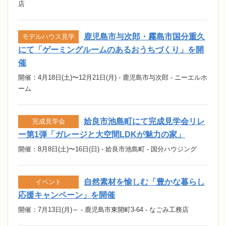
店
鹿児島市与次郎・霧島市国分重久
モデルハウス見学
にて「ゲーミングルームのあるおうちづくり」を開
催
開催：4月18日(土)〜12月21日(月) - 鹿児島市与次郎 - ニーエルホ
ーム
姶良市池島町にて完成見学会リレ
完成見学会
ー第1弾「ガレージと大空間LDKが魅力の家」
開催：8月8日(土)〜16日(日) - 姶良市池島町 - 国分ハウジング
自然素材を愉しむ「豊かな暮らし
イベント
応援キャンペーン」を開催
開催：7月13日(月)～ - 鹿児島市東開町3-64 - なごみ工務店