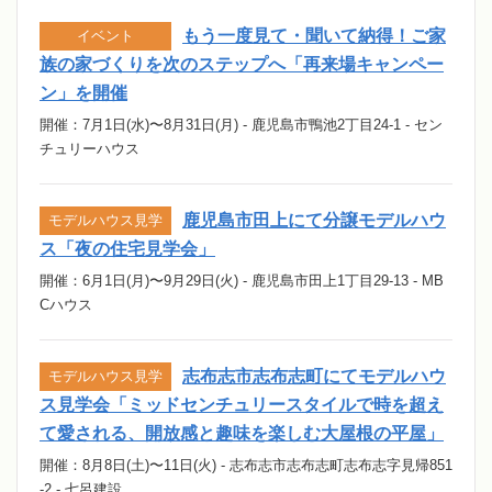
もう一度見て・聞いて納得！ご家
イベント
族の家づくりを次のステップへ「再来場キャンペー
ン」を開催
開催：7月1日(水)〜8月31日(月) - 鹿児島市鴨池2丁目24-1 - セン
チュリーハウス
鹿児島市田上にて分譲モデルハウ
モデルハウス見学
ス「夜の住宅見学会」
開催：6月1日(月)〜9月29日(火) - 鹿児島市田上1丁目29-13 - MB
Cハウス
志布志市志布志町にてモデルハウ
モデルハウス見学
ス見学会「ミッドセンチュリースタイルで時を超え
て愛される、開放感と趣味を楽しむ大屋根の平屋」
開催：8月8日(土)〜11日(火) - 志布志市志布志町志布志字見帰851
-2 - 七呂建設