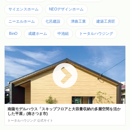
サイエンスホーム
NEOデザインホーム
ニーエルホーム
七呂建設
津曲工業
建築工房匠
BinO
成建ホーム
中池組
トータルハウジング
南薩モデルハウス「スキップフロアと大容量収納の多層空間を活か
した平屋」(南さつま市)
トータルハウジング 公式サイト