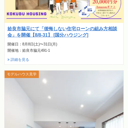
姶良市脇元にて「後悔しない住宅ローンの組み方相談
会」を開催【8/8-31】 [国分ハウジング]
開催日：8月8日(土)〜31日(月)
開催地：姶良市脇元491-1
詳細を見る
モデルハウス見学