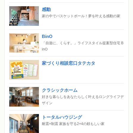
感動
家の中でバスケットボール！夢を叶える感動の家
BinO
「自遊に、くらす。」ライフスタイル提案型住宅 B
inO
家づくり相談窓口タテカタ
クラシックホーム
好きな暮らしをあなたらしく叶えるロングライフデ
ザイン
トータルハウジング
耐震×制震 家族を守る2×4の頼もしい家