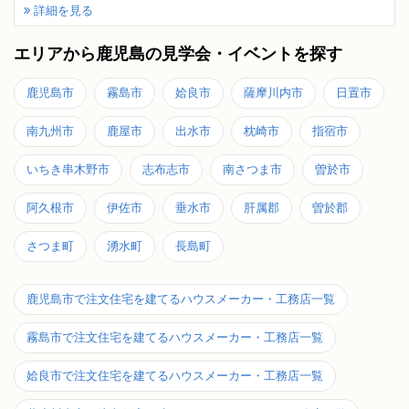
詳細を見る
エリアから鹿児島の見学会・イベントを探す
鹿児島市
霧島市
姶良市
薩摩川内市
日置市
南九州市
鹿屋市
出水市
枕崎市
指宿市
いちき串木野市
志布志市
南さつま市
曽於市
阿久根市
伊佐市
垂水市
肝属郡
曽於郡
さつま町
湧水町
長島町
鹿児島市で注文住宅を建てるハウスメーカー・工務店一覧
霧島市で注文住宅を建てるハウスメーカー・工務店一覧
姶良市で注文住宅を建てるハウスメーカー・工務店一覧