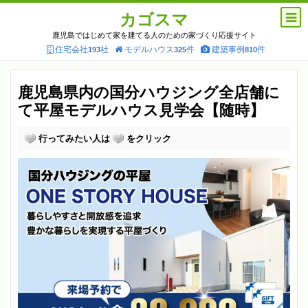
カゴスマ
鹿児島ではじめて家を建てる人のための家づくり応援サイト
住宅会社
社
モデルハウス
件
建築事例
件
193
325
810
鹿児島県内の国分ハウジング全店舗に
て平屋モデルハウス見学会【随時】
行ってみたい人は
をクリック