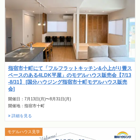
指宿市十町にて「フルフラットキッチン&小上がり畳ス
ペースのある4LDK平屋」のモデルハウス販売会【7/13
-8/31】 [国分ハウジング指宿市十町モデルハウス販売
会]
開催日：7月13日(月)〜8月31日(月)
開催地：指宿市十町
詳細を見る
モデルハウス見学