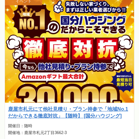
イベント
鹿屋市札元にて他社見積り・プラン持参で「地域No.1
だからできる徹底対抗」【随時】 [国分ハウジング]
開催日：随時
開催地：鹿屋市札元2丁目3662-3