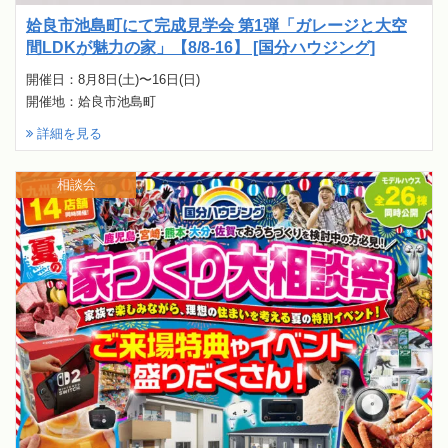
姶良市池島町にて完成見学会 第1弾「ガレージと大空
間LDKが魅力の家」【8/8-16】 [国分ハウジング]
開催日：8月8日(土)〜16日(日)
開催地：姶良市池島町
詳細を見る
相談会