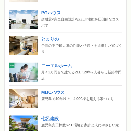
PGハウス
超耐震×完全自由設計×超ZEH性能を圧倒的なコス
パで
とまりの
予算の中で最大限の性能と快適さを追求した家づく
り
ニーエルホーム
月々2万円台で建てる2LDK20坪2人暮らし新築専門
店
MBCハウス
鹿児島で40年以上、4,000棟を超える家づくり
七呂建設
鹿児島完工棟数No1 環境と家計と人にやさしい家