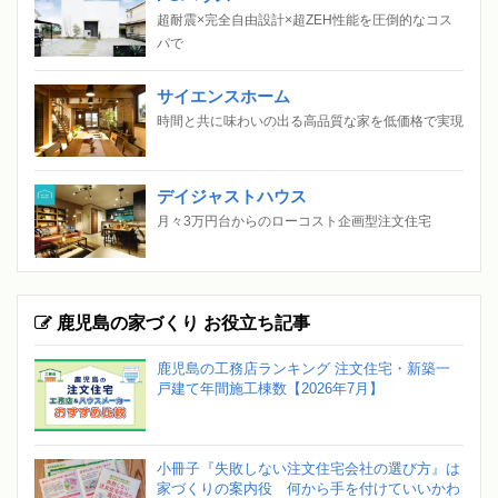
超耐震×完全自由設計×超ZEH性能を圧倒的なコス
パで
サイエンスホーム
時間と共に味わいの出る高品質な家を低価格で実現
デイジャストハウス
月々3万円台からのローコスト企画型注文住宅
鹿児島の家づくり お役立ち記事
鹿児島の工務店ランキング 注文住宅・新築一
戸建て年間施工棟数【2026年7月】
小冊子『失敗しない注文住宅会社の選び方』は
家づくりの案内役 何から手を付けていいかわ