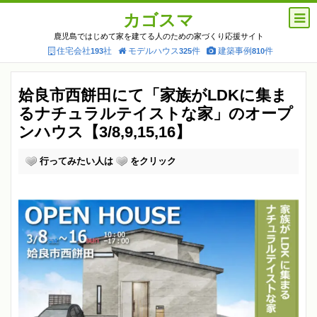
カゴスマ
鹿児島ではじめて家を建てる人のための家づくり応援サイト
住宅会社
社
モデルハウス
件
建築事例
件
193
325
810
姶良市西餅田にて「家族がLDKに集ま
るナチュラルテイストな家」のオープ
ンハウス【3/8,9,15,16】
行ってみたい人は
をクリック