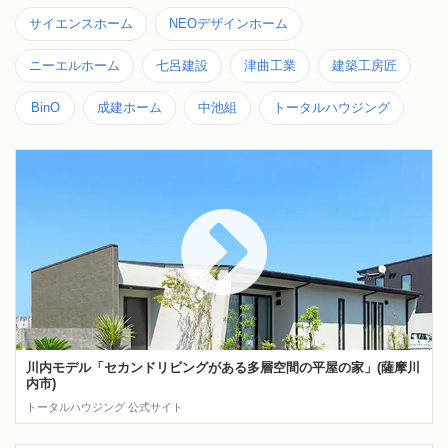
サイエンスホーム
NEOデザインホーム
ニーエルホーム
七呂建設
津曲工業
建築工房匠
BinO
成建ホーム
中池組
トータルハウジング
川内モデル「セカンドリビングがある多層空間の平屋の家」(薩摩川
内市)
トータルハウジング 公式サイト