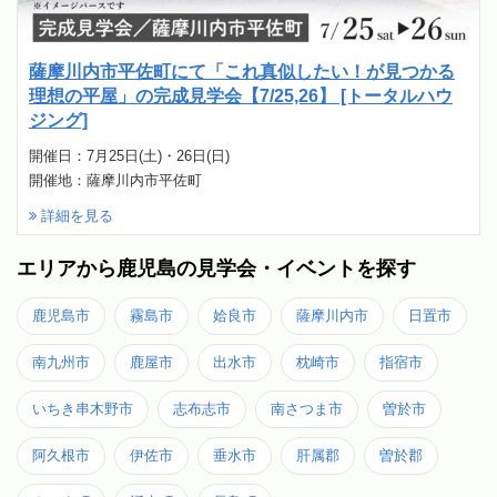
薩摩川内市平佐町にて「これ真似したい！が見つかる
理想の平屋」の完成見学会【7/25,26】 [トータルハウ
ジング]
開催日：7月25日(土)・26日(日)
開催地：薩摩川内市平佐町
詳細を見る
エリアから鹿児島の見学会・イベントを探す
鹿児島市
霧島市
姶良市
薩摩川内市
日置市
南九州市
鹿屋市
出水市
枕崎市
指宿市
いちき串木野市
志布志市
南さつま市
曽於市
阿久根市
伊佐市
垂水市
肝属郡
曽於郡