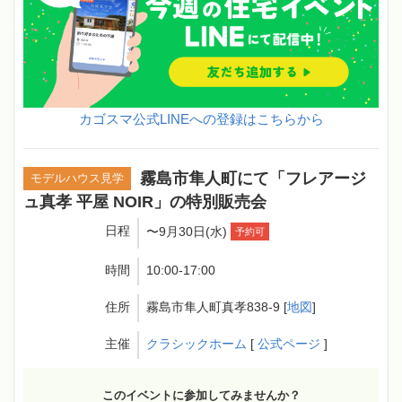
カゴスマ公式LINEへの登録はこちらから
霧島市隼人町にて「フレアージ
モデルハウス見学
ュ真孝 平屋 NOIR」の特別販売会
日程
〜9月30日(水)
予約可
時間
10:00-17:00
住所
霧島市隼人町真孝838-9 [
地図
]
主催
クラシックホーム
[
公式ページ
]
このイベントに参加してみませんか？