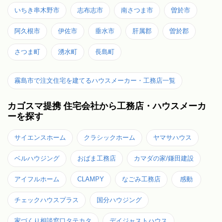
いちき串木野市
志布志市
南さつま市
曽於市
阿久根市
伊佐市
垂水市
肝属郡
曽於郡
さつま町
湧水町
長島町
霧島市で注文住宅を建てるハウスメーカー・工務店一覧
カゴスマ提携 住宅会社から工務店・ハウスメーカ
ーを探す
サイエンスホーム
クラシックホーム
ヤマサハウス
ベルハウジング
おばま工務店
カマダの家/鎌田建設
アイフルホーム
CLAMPY
なごみ工務店
感動
チェックハウスプラス
国分ハウジング
家づくり相談窓口タテカタ
デイジャストハウス