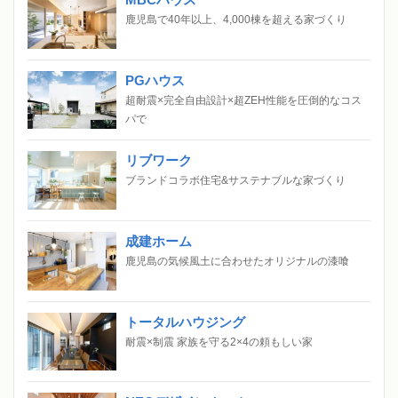
鹿児島で40年以上、4,000棟を超える家づくり
PGハウス
超耐震×完全自由設計×超ZEH性能を圧倒的なコス
パで
リブワーク
ブランドコラボ住宅&サステナブルな家づくり
成建ホーム
鹿児島の気候風土に合わせたオリジナルの漆喰
トータルハウジング
耐震×制震 家族を守る2×4の頼もしい家