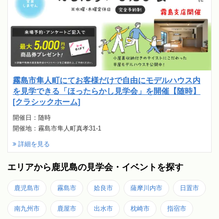
霧島市隼人町にてお客様だけで自由にモデルハウス内
を見学できる「ほったらかし見学会」を開催【随時】
[クラシックホーム]
開催日：随時
開催地：霧島市隼人町真孝31-1
詳細を見る
エリアから鹿児島の見学会・イベントを探す
鹿児島市
霧島市
姶良市
薩摩川内市
日置市
南九州市
鹿屋市
出水市
枕崎市
指宿市