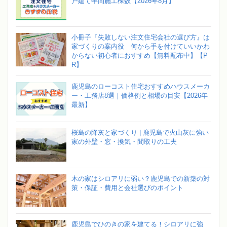
戸建て年間施工棟数【2026年8月】
小冊子『失敗しない注文住宅会社の選び方』は
家づくりの案内役 何から手を付けていいかわ
からない初心者におすすめ【無料配布中】【P
R】
鹿児島のローコスト住宅おすすめハウスメーカ
ー・工務店8選｜価格例と相場の目安【2026年
最新】
桜島の降灰と家づくり | 鹿児島で火山灰に強い
家の外壁・窓・換気・間取りの工夫
木の家はシロアリに弱い？鹿児島での新築の対
策・保証・費用と会社選びのポイント
鹿児島でひのきの家を建てる！シロアリに強