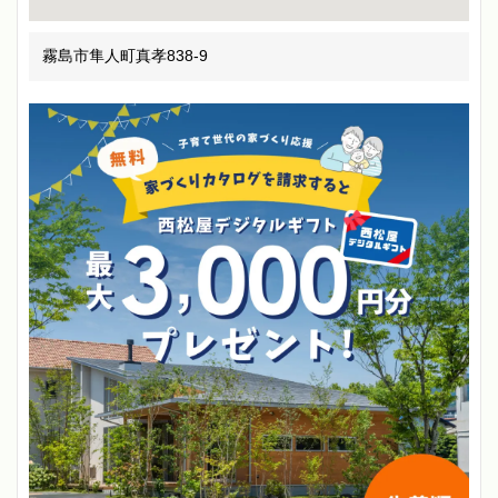
霧島市隼人町真孝838-9