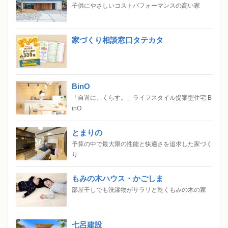
子供にやさしいコストパフォーマンスの高い家
家づくり相談窓口タテカタ
BinO
「自遊に、くらす。」ライフスタイル提案型住宅 B
inO
とまりの
予算の中で最大限の性能と快適さを追求した家づく
り
もみの木ハウス・かごしま
部屋干しでも洗濯物がサラリと乾くもみの木の家
七呂建設