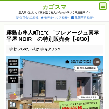
カゴスマ
鹿児島ではじめて家を建てる人のための家づくり応援サイト
住宅会社
社
モデルハウス
件
建築事例
件
193
325
810
霧島市隼人町にて「フレアージュ真孝
平屋 NOIR」の特別販売会【-9/30】
行ってみたい人は
をクリック