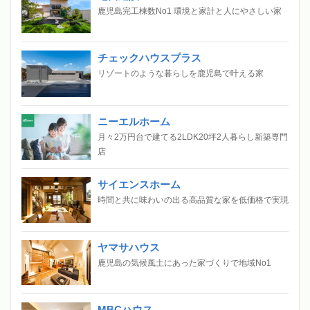
鹿児島完工棟数No1 環境と家計と人にやさしい家
チェックハウスプラス
リゾートのような暮らしを鹿児島で叶える家
ニーエルホーム
月々2万円台で建てる2LDK20坪2人暮らし新築専門
店
サイエンスホーム
時間と共に味わいの出る高品質な家を低価格で実現
ヤマサハウス
鹿児島の気候風土にあった家づくりで地域No1
MBCハウス