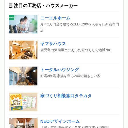
注目の工務店・ハウスメーカー
ニーエルホーム
月々2万円台で建てる2LDK20坪2人暮らし新築専門
店
ヤマサハウス
鹿児島の気候風土にあった家づくりで地域No1
トータルハウジング
耐震×制震 家族を守る2×4の頼もしい家
家づくり相談窓口タテカタ
NEOデザインホーム
「超」高性能デザイン住宅を適正価格で実現