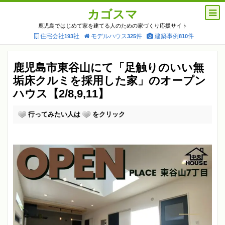
カゴスマ
鹿児島ではじめて家を建てる人のための家づくり応援サイト
住宅会社
社
モデルハウス
件
建築事例
件
193
325
810
鹿児島市東谷山にて「足触りのいい無
垢床クルミを採用した家」のオープン
ハウス【2/8,9,11】
行ってみたい人は
をクリック