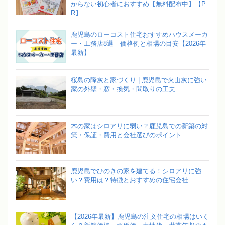
からない初心者におすすめ【無料配布中】【P
R】
鹿児島のローコスト住宅おすすめハウスメーカ
ー・工務店8選｜価格例と相場の目安【2026年
最新】
桜島の降灰と家づくり | 鹿児島で火山灰に強い
家の外壁・窓・換気・間取りの工夫
木の家はシロアリに弱い？鹿児島での新築の対
策・保証・費用と会社選びのポイント
鹿児島でひのきの家を建てる！シロアリに強
い？費用は？特徴とおすすめの住宅会社
【2026年最新】鹿児島の注文住宅の相場はいく