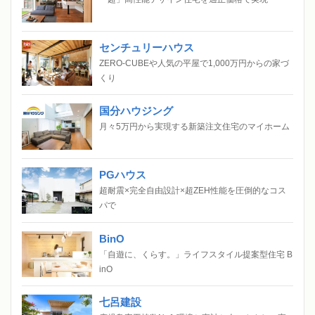
センチュリーハウス
ZERO-CUBEや人気の平屋で1,000万円からの家づ
くり
国分ハウジング
月々5万円から実現する新築注文住宅のマイホーム
PGハウス
超耐震×完全自由設計×超ZEH性能を圧倒的なコス
パで
BinO
「自遊に、くらす。」ライフスタイル提案型住宅 B
inO
七呂建設