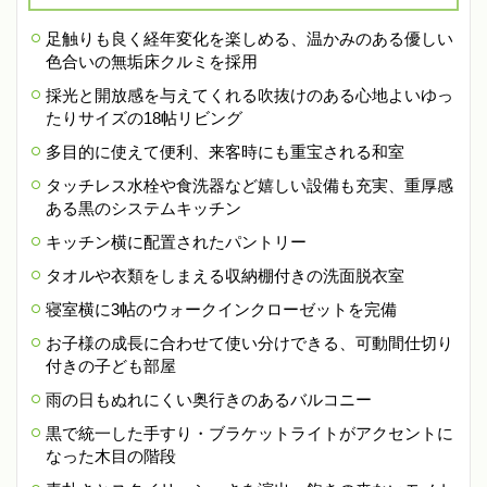
足触りも良く経年変化を楽しめる、温かみのある優しい
色合いの無垢床クルミを採用
採光と開放感を与えてくれる吹抜けのある心地よいゆっ
たりサイズの18帖リビング
多目的に使えて便利、来客時にも重宝される和室
タッチレス水栓や食洗器など嬉しい設備も充実、重厚感
ある黒のシステムキッチン
キッチン横に配置されたパントリー
タオルや衣類をしまえる収納棚付きの洗面脱衣室
寝室横に3帖のウォークインクローゼットを完備
お子様の成長に合わせて使い分けできる、可動間仕切り
付きの子ども部屋
雨の日もぬれにくい奥行きのあるバルコニー
黒で統一した手すり・ブラケットライトがアクセントに
なった木目の階段