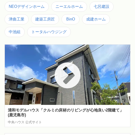
NEOデザインホーム
ニーエルホーム
七呂建設
津曲工業
建築工房匠
BinO
成建ホーム
中池組
トータルハウジング
清和モデルハウス「クルミの床材のリビングが心地良い2階建て」
(鹿児島市)
中央ハウス 公式サイト