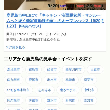
鹿児島市中山にて「キッチン・洗面脱衣所・サンルー
ムへと続く楽家事動線の家」のオープンハウス【9/20,2
1,23】 [中央ハウス]
開催日：9月20日(土)・21日(日)・23日(火)
開催地：鹿児島市中山2丁目21-6 付近
詳細を見る
エリアから鹿児島の見学会・イベントを探す
鹿児島市
霧島市
姶良市
薩摩川内市
日置市
南九州市
鹿屋市
出水市
枕崎市
指宿市
いちき串木野市
志布志市
南さつま市
曽於市
阿久根市
伊佐市
垂水市
肝属郡
曽於郡