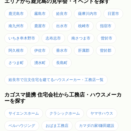
エリアから鹿児島の見学会・イベントを探す
鹿児島市
霧島市
姶良市
薩摩川内市
日置市
南九州市
鹿屋市
出水市
枕崎市
指宿市
いちき串木野市
志布志市
南さつま市
曽於市
阿久根市
伊佐市
垂水市
肝属郡
曽於郡
さつま町
湧水町
長島町
姶良市で注文住宅を建てるハウスメーカー・工務店一覧
カゴスマ提携 住宅会社から工務店・ハウスメーカ
ーを探す
サイエンスホーム
クラシックホーム
ヤマサハウス
ベルハウジング
おばま工務店
カマダの家/鎌田建設