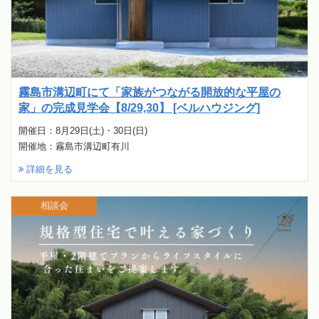
霧島市溝辺町にて「家族がつながる開放的な平屋の
家」の完成見学会【8/29,30】 [ベルハウジング]
開催日：8月29日(土)・30日(日)
開催地：霧島市溝辺町有川
詳細を見る
相談会