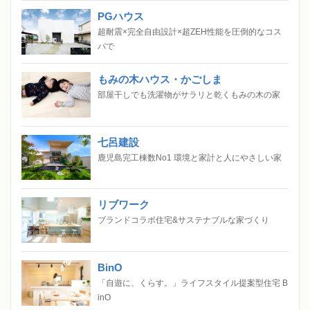
PGハウス
超耐震×完全自由設計×超ZEH性能を圧倒的なコス
パで
もみの木ハウス・かごしま
部屋干しでも洗濯物がサラリと乾くもみの木の家
七呂建設
鹿児島完工棟数No1 環境と家計と人にやさしい家
リブワーク
ブランドコラボ住宅&サステナブルな家づくり
BinO
「自遊に、くらす。」ライフスタイル提案型住宅 B
inO