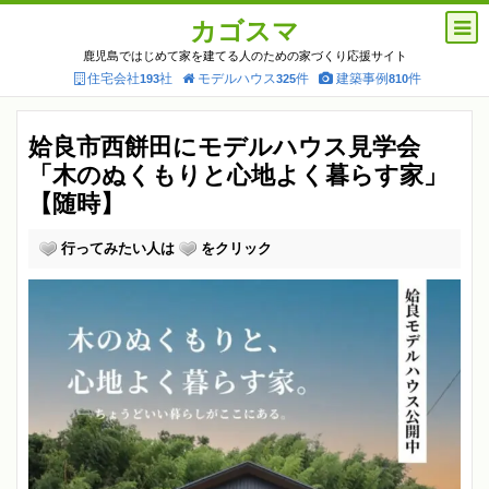
カゴスマ
鹿児島ではじめて家を建てる人のための家づくり応援サイト
住宅会社
社
モデルハウス
件
建築事例
件
193
325
810
姶良市西餅田にモデルハウス見学会
「木のぬくもりと心地よく暮らす家」
【随時】
行ってみたい人は
をクリック