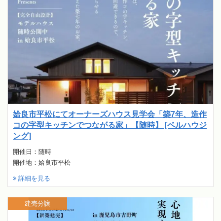
姶良市平松にてオーナーズハウス見学会「築7年、造作
コの字型キッチンでつながる家」【随時】 [ベルハウジ
ング]
開催日：随時
開催地：姶良市平松
詳細を見る
建売分譲