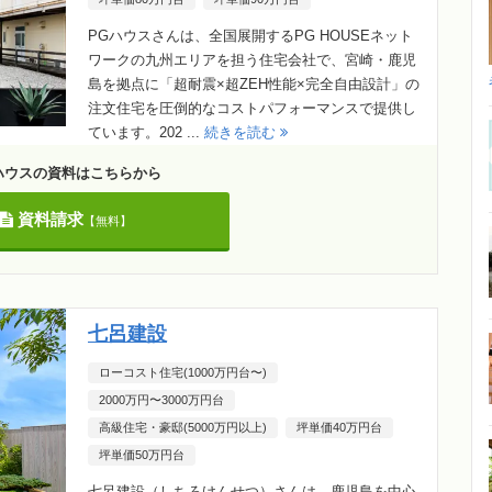
PGハウスさんは、全国展開するPG HOUSEネット
ワークの九州エリアを担う住宅会社で、宮崎・鹿児
島を拠点に「超耐震×超ZEH性能×完全自由設計」の
注文住宅を圧倒的なコストパフォーマンスで提供し
ています。202 ...
続きを読む
ハウスの資料はこちらから
資料請求
【無料】
七呂建設
ローコスト住宅(1000万円台〜)
2000万円〜3000万円台
高級住宅・豪邸(5000万円以上)
坪単価40万円台
坪単価50万円台
七呂建設（しちろけんせつ）さんは、鹿児島を中心