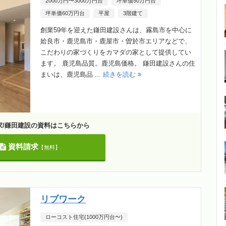
2000万円〜3000万円台
坪単価50万円台
坪単価60万円台
平屋
3階建て
創業59年を迎えた鎌田建設さんは、霧島市を中心に
姶良市・鹿児島市・鹿屋市・曽於市エリアなどで、
こだわりの家づくりをカマダの家として提供してい
ます。 鹿児島品質。鹿児島価格。 鎌田建設さんの住
まいは、鹿児島品 ...
続きを読む
家/鎌田建設の資料はこちらから
資料請求
【無料】
リブワーク
ローコスト住宅(1000万円台〜)