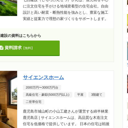
に注文住宅を手がける地域密着型の住宅会社。自由
設計と高い耐震・断熱性能を強みとし、豊富な施工
実績と提案力で理想の家づくりをサポートします。
呂建設の資料はこちらから
資料請求
【無料】
サイエンスホーム
2000万円〜3000万円台
高級住宅・豪邸(5000万円以上)
平屋
3階建て
二世帯住宅
鹿児島市城山町の小山工建さんが運営する綿半林業
鹿児島店 | サイエンスホームは、高品質な木造注文
住宅を低価格で提供しています。 日本の住宅は戦後