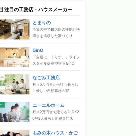
注目の工務店・ハウスメーカー
とまりの
予算の中で最大限の性能と快
適さを追求した家づくり
BinO
「自遊に、くらす。」ライフ
スタイル提案型住宅 BinO
なごみ工務店
月々6万円台から叶う暮らし
に優しい自然素材の家
ニーエルホーム
月々2万円台で建てる2LDK2
0坪2人暮らし新築専門店
もみの木ハウス・かご