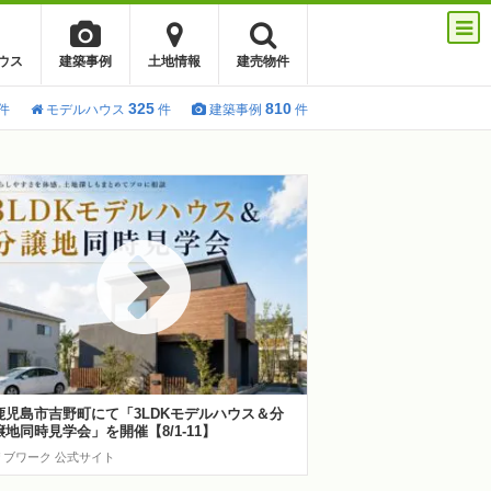
ウス
建築事例
土地情報
建売物件
325
810
件
モデルハウス
件
建築事例
件
鹿児島市吉野町にて「3LDKモデルハウス＆分
譲地同時見学会」を開催【8/1-11】
リブワーク 公式サイト