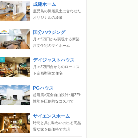
成建ホーム
鹿児島の気候風土に合わせた
オリジナルの漆喰
国分ハウジング
月々5万円から実現する新築
注文住宅のマイホーム
デイジャストハウス
月々3万円台からのローコス
ト企画型注文住宅
PGハウス
超耐震×完全自由設計×超ZEH
性能を圧倒的なコスパで
サイエンスホーム
時間と共に味わいの出る高品
質な家を低価格で実現