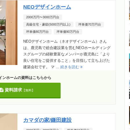
NEOデザインホーム
2000万円〜3000万円台
高級住宅・豪邸(5000万円以上)
坪単価70万円台
坪単価80万円台
坪単価90万円台
NEOデザインホーム（ネオデザインホーム）さん
は、鹿児島で総合建設業を営むNEOホールディング
スグループの経験豊富なメンバーが鹿児島に「より
良い住宅をご提供すること」を目指して立ち上げた
建築会社です。 マ ...
続きを読む
ザインホームの資料はこちらから
資料請求
【無料】
カマダの家/鎌田建設