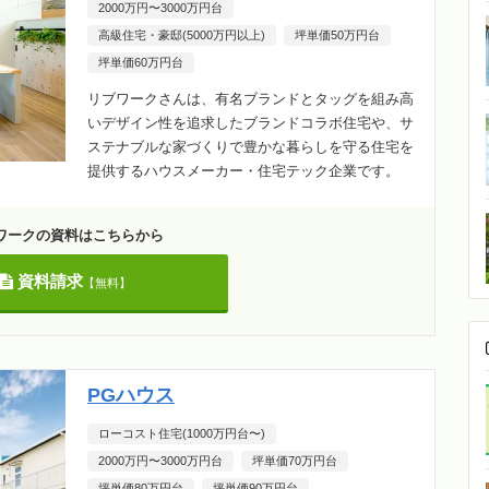
2000万円〜3000万円台
高級住宅・豪邸(5000万円以上)
坪単価50万円台
坪単価60万円台
リブワークさんは、有名ブランドとタッグを組み高
いデザイン性を追求したブランドコラボ住宅や、サ
ステナブルな家づくりで豊かな暮らしを守る住宅を
提供するハウスメーカー・住宅テック企業です。
ワークの資料はこちらから
資料請求
【無料】
PGハウス
ローコスト住宅(1000万円台〜)
2000万円〜3000万円台
坪単価70万円台
坪単価80万円台
坪単価90万円台