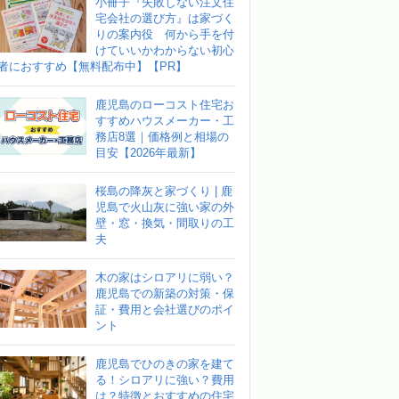
小冊子『失敗しない注文住
宅会社の選び方』は家づく
りの案内役 何から手を付
けていいかわからない初心
者におすすめ【無料配布中】【PR】
鹿児島のローコスト住宅お
すすめハウスメーカー・工
務店8選｜価格例と相場の
目安【2026年最新】
桜島の降灰と家づくり | 鹿
児島で火山灰に強い家の外
壁・窓・換気・間取りの工
夫
木の家はシロアリに弱い？
鹿児島での新築の対策・保
証・費用と会社選びのポイ
ント
鹿児島でひのきの家を建て
る！シロアリに強い？費用
は？特徴とおすすめの住宅