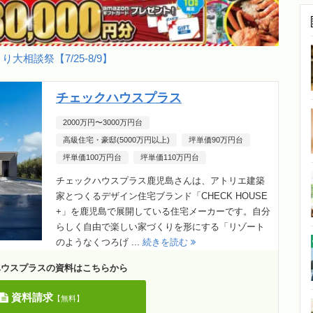
り大相談祭【7/25-8/9】
チェックハウスプラス
2000万円〜3000万円台
高級住宅・豪邸(5000万円以上)
坪単価90万円台
坪単価100万円台
坪単価110万円台
チェックハウスプラス鹿児島さんは、アトリエ建築
家とつくるデザイン住宅ブランド「CHECK HOUSE
+」を鹿児島で展開している住宅メーカーです。自分
らしく自由で楽しい家づくりを形にする「リゾート
のようなくつろげ ...
続きを読む
ハウスプラスの資料はこちらから
資料請求
【無料】