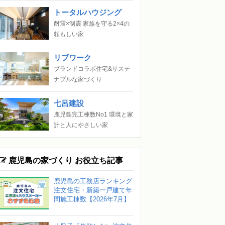
トータルハウジング
耐震×制震 家族を守る2×4の
頼もしい家
リブワーク
ブランドコラボ住宅&サステ
ナブルな家づくり
七呂建設
鹿児島完工棟数No1 環境と家
計と人にやさしい家
鹿児島の家づくり お役立ち記事
鹿児島の工務店ランキング
注文住宅・新築一戸建て年
間施工棟数【2026年7月】