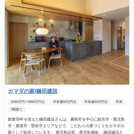
カマダの家/鎌田建設
2000万円〜3000万円台
坪単価50万円台
坪単価60万円台
平屋
3階建て
創業59年を迎えた鎌田建設さんは、霧島市を中心に姶良市・鹿児島
市・鹿屋市・曽於市エリアなどで、こだわりの家づくりをカマダの
家として提供しています。 鹿児島品質。鹿児島価格。 鎌田建設さ