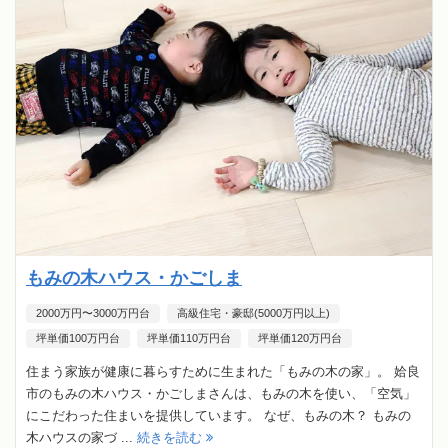
もみの木ハウス・かごしま
2000万円〜3000万円台
高級住宅・豪邸(5000万円以上)
坪単価100万円台
坪単価110万円台
坪単価120万円台
住まう家族が健康に暮らすために生まれた「もみの木の家」。 姶良
市のもみの木ハウス・かごしまさんは、もみの木を使い、「空気」
にこだわった住まいを提供しています。 なぜ、もみの木？ もみの
木ハウスの家づ ...
続きを読む