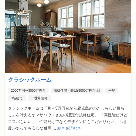
クラシックホーム
2000万円〜3000万円台
高級住宅・豪邸(5000万円以上)
平屋
3階建て
二世帯住宅
クラシックホームは「月々5万円台から鹿児島のわたしらしい暮ら
し」を叶えるヤマサハウスさんの認定付規格住宅。 「高性能だけど
コスパもいい」「性能だけでなくデザインにもこだわりたい」「地
震があっても安心な耐震 ...
続きを読む