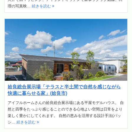
理の写真映…
続きを読む
姶良総合展示場「テラスと半土間で自然を感じながら
快適に暮らせる家」(姶良市)
アイフルホームさんの姶良総合展示場にある平屋モデルハウス。 自
然と四季をたっぷり感じることのできる心地よい空間は日常をより
楽しく豊かにしてくれます。 自然の恵みを活用する設計手法(パッ
シ…
続きを読む