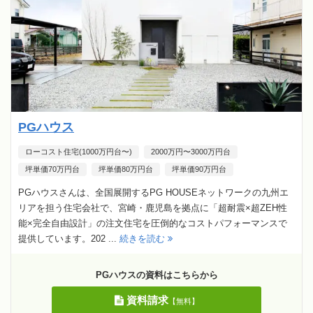
PGハウス
ローコスト住宅(1000万円台〜)
2000万円〜3000万円台
坪単価70万円台
坪単価80万円台
坪単価90万円台
PGハウスさんは、全国展開するPG HOUSEネットワークの九州エ
リアを担う住宅会社で、宮崎・鹿児島を拠点に「超耐震×超ZEH性
能×完全自由設計」の注文住宅を圧倒的なコストパフォーマンスで
提供しています。202 ...
続きを読む
PGハウスの資料はこちらから
資料請求
【無料】