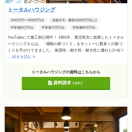
トータルハウジング
2000万円〜3000万円台
高級住宅・豪邸(5000万円以上)
坪単価60万円台
坪単価70万円台
坪単価80万円台
YouTubeにて施工例公開中！ 1991年、鹿児島市に創業したトータル
ハウジングさんは、「感動の家づくり」をモットーに数多くの家づ
くりを手がけてきました。 耐震性・耐久性・耐火性に優れた2×4(ツ
...
続きを読む
トータルハウジングの資料はこちらから
資料請求
【無料】