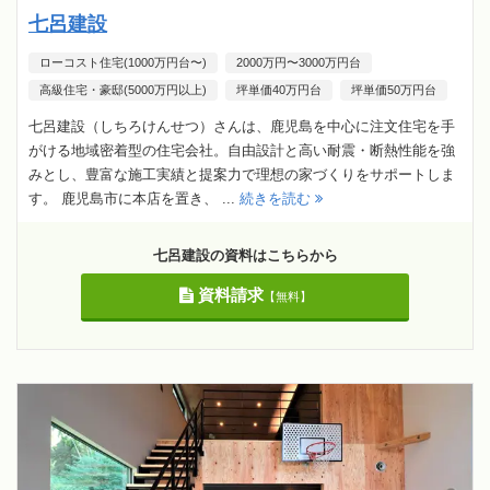
七呂建設
ローコスト住宅(1000万円台〜)
2000万円〜3000万円台
高級住宅・豪邸(5000万円以上)
坪単価40万円台
坪単価50万円台
七呂建設（しちろけんせつ）さんは、鹿児島を中心に注文住宅を手
がける地域密着型の住宅会社。自由設計と高い耐震・断熱性能を強
みとし、豊富な施工実績と提案力で理想の家づくりをサポートしま
す。 鹿児島市に本店を置き、 ...
続きを読む
七呂建設の資料はこちらから
資料請求
【無料】