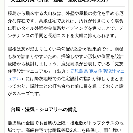
桜島から飛来する火山灰は、外壁や屋根の劣化を早める厄
介な存在です。高級住宅であれば、汚れが付きにくく腐食
に強いタイル外壁や金属系サイディングを選ぶことで、メ
ンテナンスの手間と長期コストを大幅に抑えられます。
屋根は灰が溜まりにくい急勾配の設計が効果的です。雨樋
も灰で詰まりやすいため、掃除しやすい形状や位置を設計
段階から検討しましょう。鹿児島県が公表している「克灰
住宅設計マニュアル」（出典：
鹿児島県 克灰住宅設計マニ
ュアル
）には降灰地域での住宅設計の指針が詳しくまとま
っており、設計士との打ち合わせ前に目を通しておくと話
がスムーズです。
台風・湿気・シロアリへの備え
鹿児島は全国でも台風の上陸・接近数がトップクラスの地
域です。高級住宅では耐風等級2以上を確保し、雨仕舞い