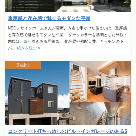
重厚感と存在感で魅せるモダンな平屋
NEOデザインホームさんが薩摩川内市で手がけた住まいは、重厚感
と存在感で魅せるモダンな平屋。 ダークカラーを基調とした外観・
内観は、落ち着きある雰囲気。 化粧梁や勾配天井、キッチンの下
が…
続きを読む
3階建て
コンクリート打ちっ放しのビルトインガレージのある5