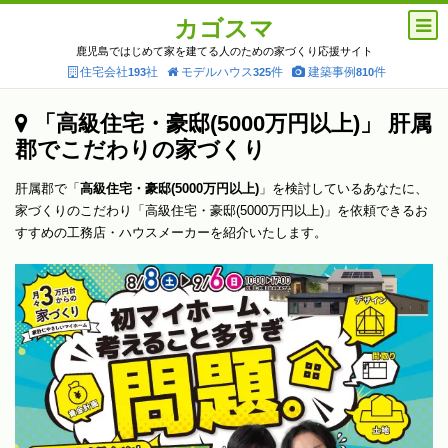
カゴスマ
鹿児島ではじめて家を建てる人のための家づくり応援サイト
住宅会社
社
モデルハウス
件
建築事例
件
193
325
810
「高級住宅・豪邸(5000万円以上)」 肝属
郡でこだわりの家づくり
肝属郡で「
高級住宅・豪邸(5000万円以上)
」を検討しているあなたに、
家づくりのこだわり「高級住宅・豪邸(5000万円以上)」を依頼できるお
すすめの工務店・ハウスメーカーを紹介いたします。