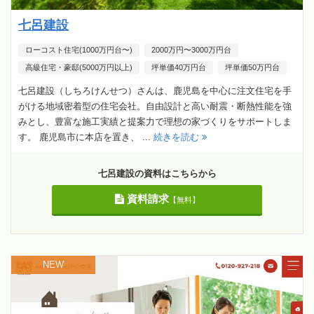
七呂建設
ローコスト住宅(1000万円台〜)
2000万円〜3000万円台
高級住宅・豪邸(5000万円以上)
坪単価40万円台
坪単価50万円台
七呂建設（しちろけんせつ）さんは、鹿児島を中心に注文住宅を手
がける地域密着型の住宅会社。自由設計と高い耐震・断熱性能を強
みとし、豊富な施工実績と提案力で理想の家づくりをサポートしま
す。 鹿児島市に本店を置き、 ...
続きを読む
七呂建設の資料はこちらから
資料請求
【無料】
NEW