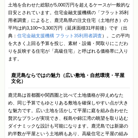
土地を合わせた総額が5,000万円を超えるケースが一般的な
目安とされています。住宅金融支援機構の「フラット35利
用者調査」によると、鹿児島県の注文住宅（土地付き）の
平均は約3,100〜3,300万円（延床面積31坪前後）です（出
典：
住宅金融支援機構 フラット35利用者調査
）。この平均
を大きく上回る予算を投じ、素材・設備・間取りにこだわ
りを反映する住宅が「高級住宅」と呼ばれる価格帯に入り
ます。
鹿児島ならではの魅力（広い敷地・自然環境・平屋
文化）
鹿児島は首都圏や関西圏と比べて土地価格が抑えめなた
め、同じ予算でもゆとりある敷地を確保しやすい点が大き
な魅力です。広い土地を活かして平屋に庭を組み合わせた
贅沢なプランが実現でき、桜島や錦江湾の眺望を取り込む
ダイナミックな設計も可能になります。鹿児島では新築の
約半数が平屋という土地柄もあり、高級住宅と平屋の組み