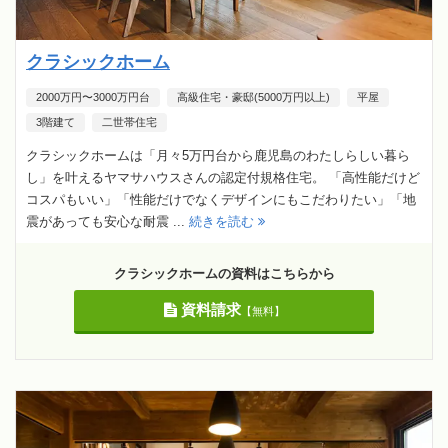
クラシックホーム
2000万円〜3000万円台
高級住宅・豪邸(5000万円以上)
平屋
3階建て
二世帯住宅
クラシックホームは「月々5万円台から鹿児島のわたしらしい暮ら
し」を叶えるヤマサハウスさんの認定付規格住宅。 「高性能だけど
コスパもいい」「性能だけでなくデザインにもこだわりたい」「地
震があっても安心な耐震 ...
続きを読む
クラシックホームの資料はこちらから
資料請求
【無料】