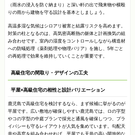
（雨水の浸入を防ぐ納まり）と深い軒の出で飛来物や横殴
りの雨から建物を守る設計を基本としましょう。
高温多湿な気候はシロアリ被害と結露リスクを高めます。
対策の柱となるのは、高気密高断熱の躯体と計画換気の組
み合わせです。室内の湿度をコントロールしながら構造材
への防蟻処理（薬剤処理や物理バリア）を施し、5年ごと
の再処理で効果を維持していくことが重要です。
高級住宅の間取り・デザインの工夫
平屋×高級住宅の相性と設計バリエーション
鹿児島で高級住宅を検討するなら、まず候補に挙がるのが
平屋です。広い敷地が確保しやすい鹿児島では、ロの字型
やコの字型の中庭プランで採光と通風を確保しつつ、プラ
イバシーも守るレイアウトが人気を集めています。勾配天
井や高窓を組み合わせれば、平屋でも天井の高い開放的な