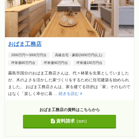
おばま工務店
2000万円〜3000万円台
高級住宅・豪邸(5000万円以上)
坪単価80万円台
坪単価90万円台
坪単価100万円台
霧島市国分のおばま工務店さんは、代々林業を生業としていました
が、木のよさを活かした家づくりをするために住宅建築を始められ
ました。 おばま工務店さんは、家を建てる目的は「家」そのもので
はなく「楽しく幸せに暮 ...
続きを読む
おばま工務店の資料はこちらから
資料請求
【無料】