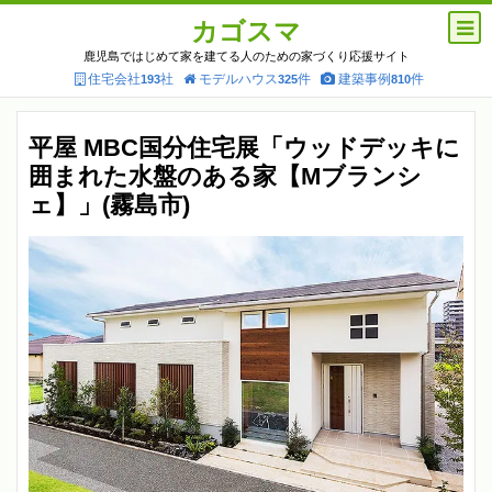
カゴスマ
鹿児島ではじめて家を建てる人のための家づくり応援サイト
住宅会社
社
モデルハウス
件
建築事例
件
193
325
810
平屋 MBC国分住宅展「ウッドデッキに
囲まれた水盤のある家【Mブランシ
ェ】」(霧島市)