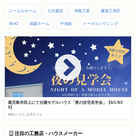
ニーエルホーム
七呂建設
津曲工業
建築工房匠
BinO
成建ホーム
中池組
トータルハウジング
鹿児島市田上にて分譲モデルハウス「夜の住宅見学会」【6/1-9/2
9】
MBCハウス 公式サイト
注目の工務店・ハウスメーカー