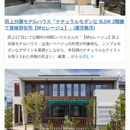
田上分譲モデルハウス「ナチュラルモダンな 3LDK 2階建
て規格型住宅【Mセレージュ】」(鹿児島市)
田上1丁目にて公開中のMBCハウスさんの「【Mセレージュ】田上
分譲モデルハウス」は淡いベージュの外壁が印象的な、シンプルモ
ダンなデザインを基調としながら、木目調のナチュラルなテイスト
を取り入れた外観の住まい。 厳選 ...
続きを読む