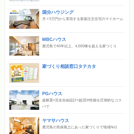
国分ハウジング
月々5万円から実現する新築注文住宅のマイホーム
MBCハウス
鹿児島で40年以上、4,000棟を超える家づくり
家づくり相談窓口タテカタ
PGハウス
超耐震×完全自由設計×超ZEH性能を圧倒的なコス
パで
ヤマサハウス
鹿児島の気候風土にあった家づくりで地域No1