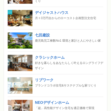
くり
デイジャストハウス
月々3万円台からのローコスト企画型注文住宅
七呂建設
鹿児島完工棟数No1 環境と家計と人にやさしい家
クラシックホーム
好きな暮らしをあなたらしく叶えるロングライフデ
ザイン
リブワーク
ブランドコラボ住宅&サステナブルな家づくり
NEOデザインホーム
「超」高性能デザイン住宅を適正価格で実現