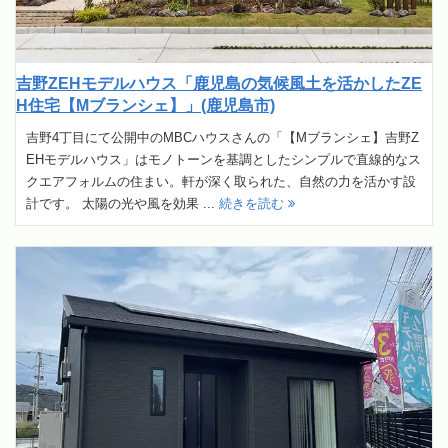
吉野ZEHモデルハウス「鹿児島の気候風土を活かしたZE
H住宅【Mブランシェ】」(鹿児島市)
吉野4丁目にて公開中のMBCハウスさんの「【Mブランシェ】吉野Z
EHモデルハウス」はモノトーンを基調としたシンプルで直線的なス
クエアフォルムの住まい。軒が深く取られた、自然の力を活かす設
計です。 太陽の光や風を効果 ...
続きを読む