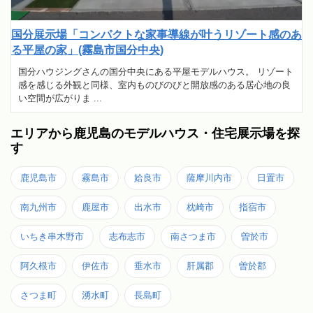
国分展示場「コンパクトな家事導線が叶うリゾート感のあ
る平屋の家」(霧島市国分中央)
国分ハウジングさんの国分中央にある平屋モデルハウス。 リゾート
感を感じる外観と同様、室内ものびのびと開放感のある居心地の良
い空間が広がりま ...
エリアから鹿児島のモデルハウス・住宅展示場を探
す
鹿児島市
霧島市
姶良市
薩摩川内市
日置市
南九州市
鹿屋市
出水市
枕崎市
指宿市
いちき串木野市
志布志市
南さつま市
曽於市
阿久根市
伊佐市
垂水市
肝属郡
曽於郡
さつま町
湧水町
長島町