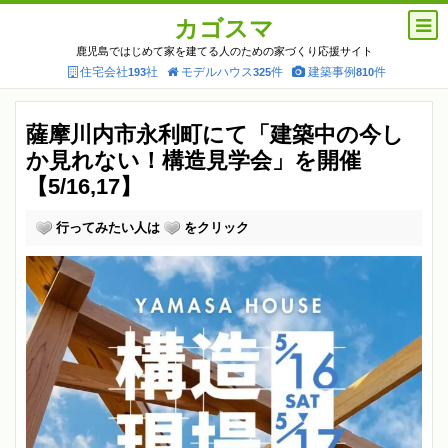
カゴスマ
鹿児島ではじめて家を建てる人のための家づくり応援サイト
住宅会社
社
モデルハウス
件
建築事例
件
193
325
810
薩摩川内市永利町にて「建築中の今し
か見れない！構造見学会」を開催
【5/16,17】
行ってみたい人は
をクリック