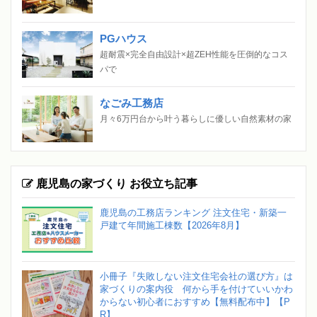
PGハウス
超耐震×完全自由設計×超ZEH性能を圧倒的なコス
パで
なごみ工務店
月々6万円台から叶う暮らしに優しい自然素材の家
鹿児島の家づくり お役立ち記事
鹿児島の工務店ランキング 注文住宅・新築一
戸建て年間施工棟数【2026年8月】
小冊子『失敗しない注文住宅会社の選び方』は
家づくりの案内役 何から手を付けていいかわ
からない初心者におすすめ【無料配布中】【P
R】