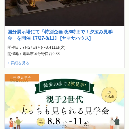
国分展示場にて「特別企画 夜8時まで！夕涼み見学
会」を開催【7/27-8/11】 [ヤマサハウス]
開催日：7月27日(月)〜8月11日(火)
開催地：霧島市国分野口西9-38
詳細を見る
完成見学会