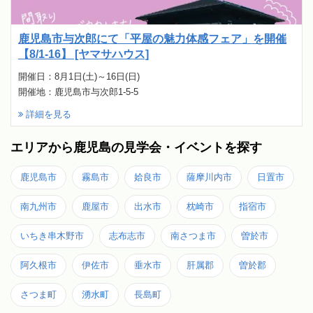
鹿児島市与次郎にて「平屋の魅力体感フェア」を開催
【8/1-16】 [ヤマサハウス]
開催日：8月1日(土)～16日(日)
開催地：鹿児島市与次郎1-5-5
詳細を見る
エリアから鹿児島の見学会・イベントを探す
鹿児島市
霧島市
姶良市
薩摩川内市
日置市
南九州市
鹿屋市
出水市
枕崎市
指宿市
いちき串木野市
志布志市
南さつま市
曽於市
阿久根市
伊佐市
垂水市
肝属郡
曽於郡
さつま町
湧水町
長島町