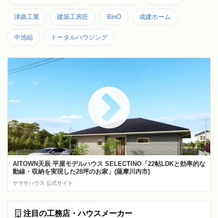
津曲工業
建築工房匠
BinO
成建ホーム
中池組
トータルハウジング
AITOWN天辰 平屋モデルハウス SELECTINO「22帖LDKと効率的な
動線・収納を実現した28坪のお家」(薩摩川内市)
ヤマサハウス 公式サイト
注目の工務店・ハウスメーカー