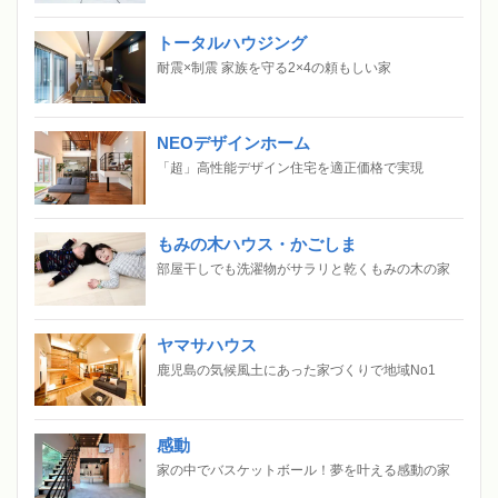
トータルハウジング
耐震×制震 家族を守る2×4の頼もしい家
NEOデザインホーム
「超」高性能デザイン住宅を適正価格で実現
もみの木ハウス・かごしま
部屋干しでも洗濯物がサラリと乾くもみの木の家
ヤマサハウス
鹿児島の気候風土にあった家づくりで地域No1
感動
家の中でバスケットボール！夢を叶える感動の家