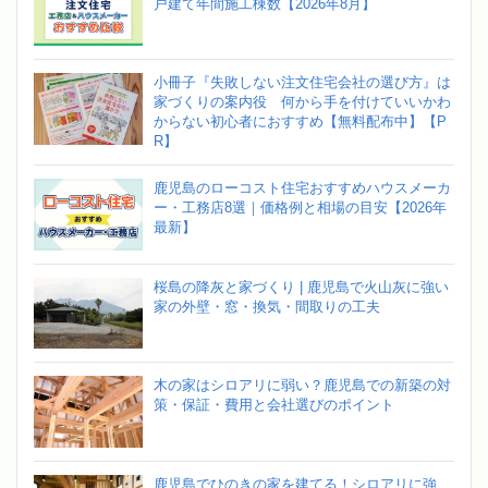
戸建て年間施工棟数【2026年8月】
小冊子『失敗しない注文住宅会社の選び方』は
家づくりの案内役 何から手を付けていいかわ
からない初心者におすすめ【無料配布中】【P
R】
鹿児島のローコスト住宅おすすめハウスメーカ
ー・工務店8選｜価格例と相場の目安【2026年
最新】
桜島の降灰と家づくり | 鹿児島で火山灰に強い
家の外壁・窓・換気・間取りの工夫
木の家はシロアリに弱い？鹿児島での新築の対
策・保証・費用と会社選びのポイント
鹿児島でひのきの家を建てる！シロアリに強