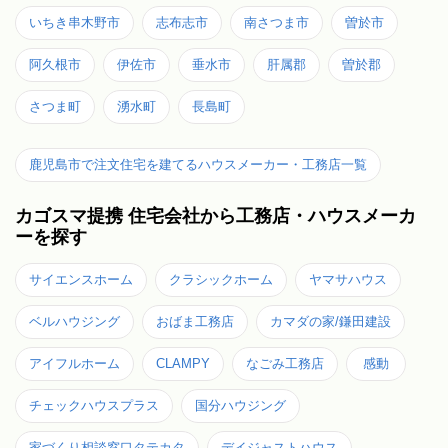
いちき串木野市
志布志市
南さつま市
曽於市
阿久根市
伊佐市
垂水市
肝属郡
曽於郡
さつま町
湧水町
長島町
鹿児島市で注文住宅を建てるハウスメーカー・工務店一覧
カゴスマ提携 住宅会社から工務店・ハウスメーカ
ーを探す
サイエンスホーム
クラシックホーム
ヤマサハウス
ベルハウジング
おばま工務店
カマダの家/鎌田建設
アイフルホーム
CLAMPY
なごみ工務店
感動
チェックハウスプラス
国分ハウジング
家づくり相談窓口タテカタ
デイジャストハウス