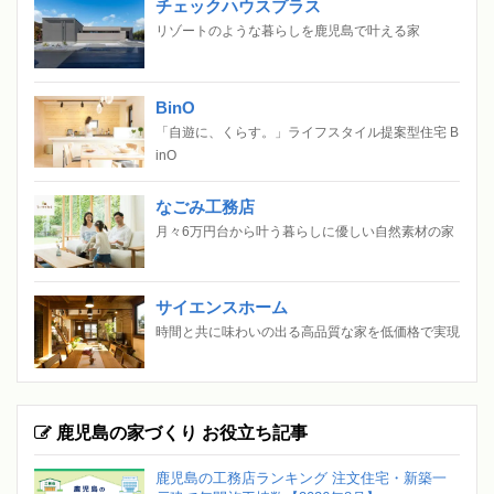
チェックハウスプラス
リゾートのような暮らしを鹿児島で叶える家
BinO
「自遊に、くらす。」ライフスタイル提案型住宅 B
inO
なごみ工務店
月々6万円台から叶う暮らしに優しい自然素材の家
サイエンスホーム
時間と共に味わいの出る高品質な家を低価格で実現
鹿児島の家づくり お役立ち記事
鹿児島の工務店ランキング 注文住宅・新築一