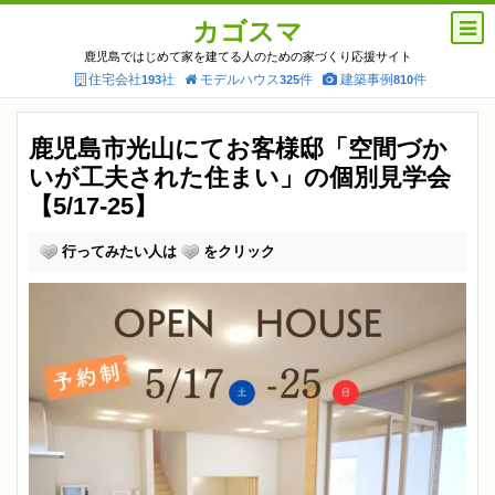
カゴスマ
鹿児島ではじめて家を建てる人のための家づくり応援サイト
住宅会社
社
モデルハウス
件
建築事例
件
193
325
810
鹿児島市光山にてお客様邸「空間づか
いが工夫された住まい」の個別見学会
【5/17-25】
行ってみたい人は
をクリック