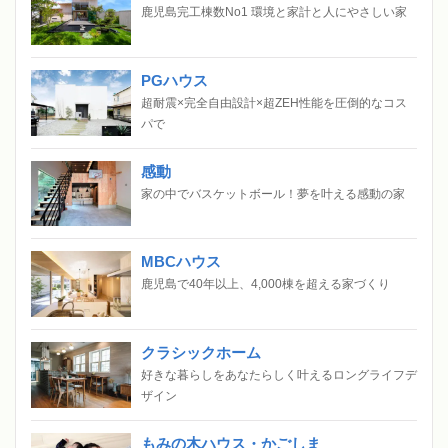
鹿児島完工棟数No1 環境と家計と人にやさしい家
PGハウス
超耐震×完全自由設計×超ZEH性能を圧倒的なコス
パで
感動
家の中でバスケットボール！夢を叶える感動の家
MBCハウス
鹿児島で40年以上、4,000棟を超える家づくり
クラシックホーム
好きな暮らしをあなたらしく叶えるロングライフデ
ザイン
もみの木ハウス・かごしま