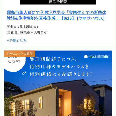
霧島市隼人町にて入居宅見学会「実際住んでの断熱体
験談&住宅性能を直接体感」【8/16】 [ヤマサハウス]
開催日：8月16日(日)
開催地：霧島市隼人町真孝
詳細を見る
モデルハウス見学