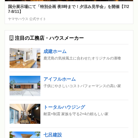
国分展示場にて「特別企画 夜8時まで！夕涼み見学会」を開催【7/2
7-8/11】
ヤマサハウス 公式サイト
注目の工務店・ハウスメーカー
成建ホーム
鹿児島の気候風土に合わせたオリジナルの漆喰
アイフルホーム
子供にやさしいコストパフォーマンスの高い家
トータルハウジング
耐震×制震 家族を守る2×4の頼もしい家
七呂建設