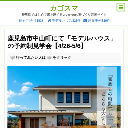
カゴスマ
鹿児島ではじめて家を建てる人のための家づくり応援サイト
住宅会社
社
モデルハウス
件
建築事例
件
193
325
810
鹿児島市中山町にて「モデルハウス」
の予約制見学会【4/26-5/6】
行ってみたい人は
をクリック