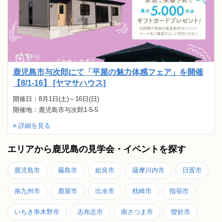
鹿児島市与次郎にて「平屋の魅力体感フェア」を開催
【8/1-16】 [ヤマサハウス]
開催日：8月1日(土)～16日(日)
開催地：鹿児島市与次郎1-5-5
詳細を見る
エリアから鹿児島の見学会・イベントを探す
鹿児島市
霧島市
姶良市
薩摩川内市
日置市
南九州市
鹿屋市
出水市
枕崎市
指宿市
いちき串木野市
志布志市
南さつま市
曽於市