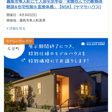
霧島市隼人町にて入居宅見学会「実際住んでの断熱体
験談&住宅性能を直接体感」【8/16】 [ヤマサハウス]
開催日：8月16日(日)
開催地：霧島市隼人町真孝
詳細を見る
モデルハウス見学