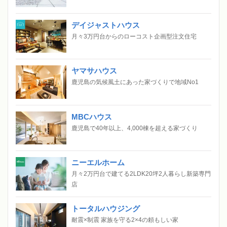
デイジャストハウス
月々3万円台からのローコスト企画型注文住宅
ヤマサハウス
鹿児島の気候風土にあった家づくりで地域No1
MBCハウス
鹿児島で40年以上、4,000棟を超える家づくり
ニーエルホーム
月々2万円台で建てる2LDK20坪2人暮らし新築専門
店
トータルハウジング
耐震×制震 家族を守る2×4の頼もしい家