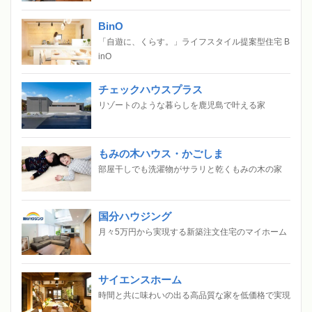
BinO
「自遊に、くらす。」ライフスタイル提案型住宅 B
inO
チェックハウスプラス
リゾートのような暮らしを鹿児島で叶える家
もみの木ハウス・かごしま
部屋干しでも洗濯物がサラリと乾くもみの木の家
国分ハウジング
月々5万円から実現する新築注文住宅のマイホーム
サイエンスホーム
時間と共に味わいの出る高品質な家を低価格で実現