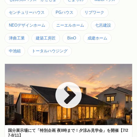
センチュリーハウス
PGハウス
リブワーク
NEOデザインホーム
ニーエルホーム
七呂建設
津曲工業
建築工房匠
BinO
成建ホーム
中池組
トータルハウジング
国分展示場にて「特別企画 夜8時まで！夕涼み見学会」を開催【7/2
7-8/11】