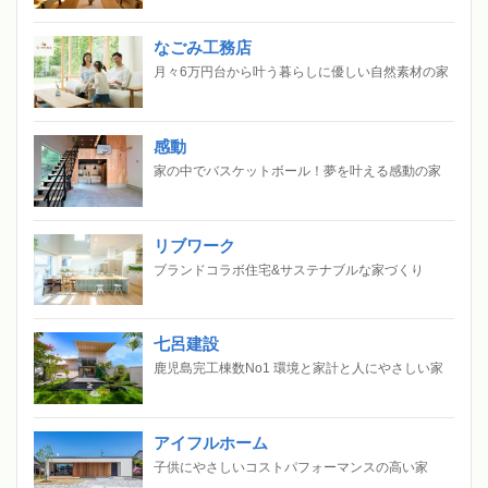
なごみ工務店
月々6万円台から叶う暮らしに優しい自然素材の家
感動
家の中でバスケットボール！夢を叶える感動の家
リブワーク
ブランドコラボ住宅&サステナブルな家づくり
七呂建設
鹿児島完工棟数No1 環境と家計と人にやさしい家
アイフルホーム
子供にやさしいコストパフォーマンスの高い家