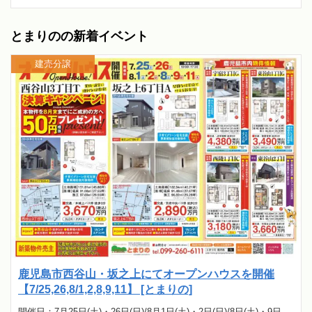
とまりのの新着イベント
建売分譲
鹿児島市西谷山・坂之上にてオープンハウスを開催
【7/25,26,8/1,2,8,9,11】 [とまりの]
開催日：7月25日(土)・26日(日)/8月1日(土)・2日(日)/8日(土)・9日