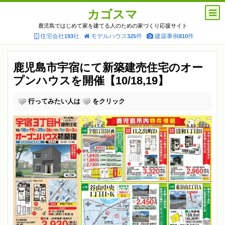
カゴスマ
鹿児島ではじめて家を建てる人のための家づくり応援サイト
住宅会社
社
モデルハウス
件
建築事例
件
193
325
810
鹿児島市宇宿にて新築建売住宅のオー
プンハウスを開催【10/18,19】
行ってみたい人は
をクリック