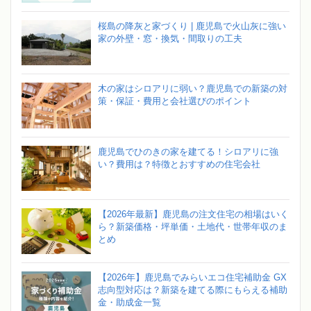
桜島の降灰と家づくり | 鹿児島で火山灰に強い
家の外壁・窓・換気・間取りの工夫
木の家はシロアリに弱い？鹿児島での新築の対
策・保証・費用と会社選びのポイント
鹿児島でひのきの家を建てる！シロアリに強
い？費用は？特徴とおすすめの住宅会社
【2026年最新】鹿児島の注文住宅の相場はいく
ら？新築価格・坪単価・土地代・世帯年収のま
とめ
【2026年】鹿児島でみらいエコ住宅補助金 GX
志向型対応は？新築を建てる際にもらえる補助
金・助成金一覧