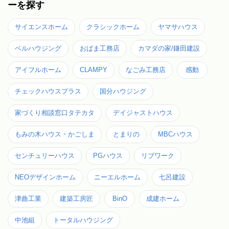
ーを探す
サイエンスホーム
クラシックホーム
ヤマサハウス
ベルハウジング
おばま工務店
カマダの家/鎌田建設
アイフルホーム
CLAMPY
なごみ工務店
感動
チェックハウスプラス
国分ハウジング
家づくり相談窓口タテカタ
デイジャストハウス
もみの木ハウス・かごしま
とまりの
MBCハウス
センチュリーハウス
PGハウス
リブワーク
NEOデザインホーム
ニーエルホーム
七呂建設
津曲工業
建築工房匠
BinO
成建ホーム
中池組
トータルハウジング