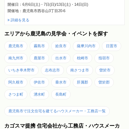
開催日：6月6日(土)・7日(日)/13日(土)・14日(日)
開催地：鹿児島市西谷山3丁目20-6
詳細を見る
エリアから鹿児島の見学会・イベントを探す
鹿児島市
霧島市
姶良市
薩摩川内市
日置市
南九州市
鹿屋市
出水市
枕崎市
指宿市
いちき串木野市
志布志市
南さつま市
曽於市
阿久根市
伊佐市
垂水市
肝属郡
曽於郡
さつま町
湧水町
長島町
鹿児島市で注文住宅を建てるハウスメーカー・工務店一覧
カゴスマ提携 住宅会社から工務店・ハウスメーカ