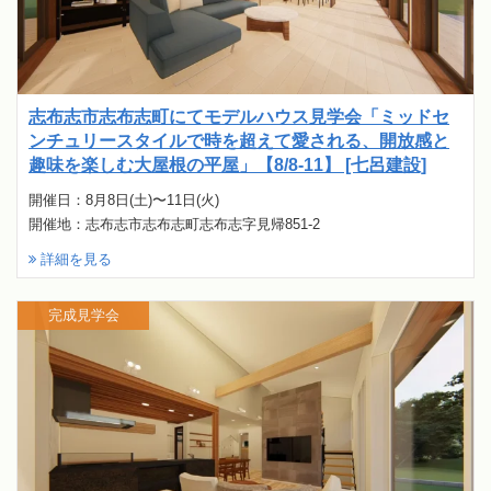
志布志市志布志町にてモデルハウス見学会「ミッドセ
ンチュリースタイルで時を超えて愛される、開放感と
趣味を楽しむ大屋根の平屋」【8/8-11】 [七呂建設]
開催日：8月8日(土)〜11日(火)
開催地：志布志市志布志町志布志字見帰851-2
詳細を見る
完成見学会