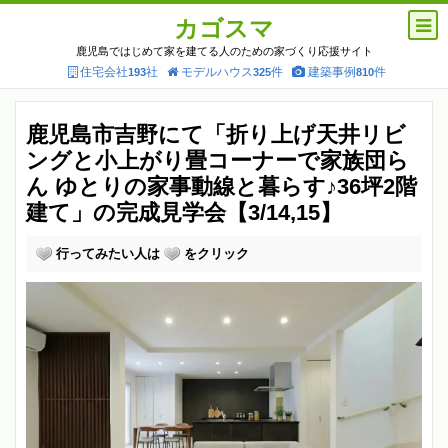
カゴスマ
鹿児島ではじめて家を建てる人のための家づくり応援サイト
住宅会社
社
モデルハウス
件
建築事例
件
193
325
810
鹿児島市吉野にて「折り上げ天井リビ
ングと小上がり畳コーナーで家族団ら
ん ゆとりの家事動線と暮らす♪36坪2階
建て」の完成見学会【3/14,15】
行ってみたい人は
をクリック