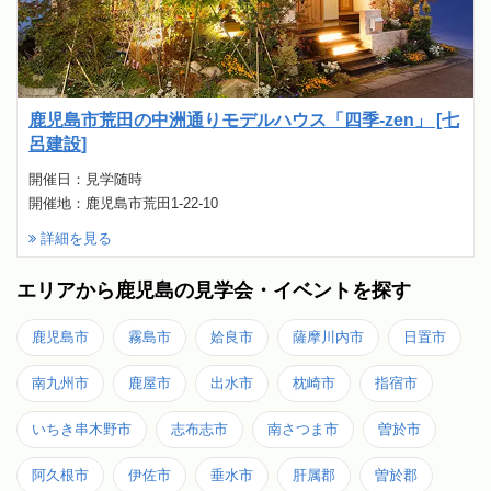
鹿児島市荒田の中洲通りモデルハウス「四季-zen」 [七
呂建設]
開催日：見学随時
開催地：鹿児島市荒田1-22-10
詳細を見る
エリアから鹿児島の見学会・イベントを探す
鹿児島市
霧島市
姶良市
薩摩川内市
日置市
南九州市
鹿屋市
出水市
枕崎市
指宿市
いちき串木野市
志布志市
南さつま市
曽於市
阿久根市
伊佐市
垂水市
肝属郡
曽於郡