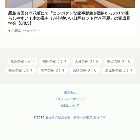
霧島市国分向花町にて「コンパクトな家事動線&収納たっぷりで暮
らしやすい！木の温もりが心地いい31坪ロフト付き平屋」の完成見
学会【8/8,9】
七呂建設 公式サイト
九州の家づくり
福岡の家づくり
大分の家づくり
佐賀の家づくり
長崎の家づくり
熊本の家づくり
宮崎の家づくり
鹿児島の家づくり
運営会社
プライバシーポリシー
掲載について
© 2026
鹿児島の注文住宅・新築一戸建て カゴスマ
.