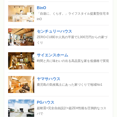
BinO
「自遊に、くらす。」ライフスタイル提案型住宅 B
inO
センチュリーハウス
ZERO-CUBEや人気の平屋で1,000万円からの家づ
くり
サイエンスホーム
時間と共に味わいの出る高品質な家を低価格で実現
ヤマサハウス
鹿児島の気候風土にあった家づくりで地域No1
PGハウス
超耐震×完全自由設計×超ZEH性能を圧倒的なコス
パで