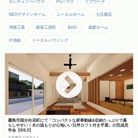
センチュリーハウス
PGハウス
リブワーク
NEOデザインホーム
ニーエルホーム
七呂建設
津曲工業
建築工房匠
BinO
成建ホーム
中池組
トータルハウジング
霧島市国分向花町にて「コンパクトな家事動線&収納たっぷりで暮
らしやすい！木の温もりが心地いい31坪ロフト付き平屋」の完成見
学会【8/8,9】
七呂建設 公式サイト