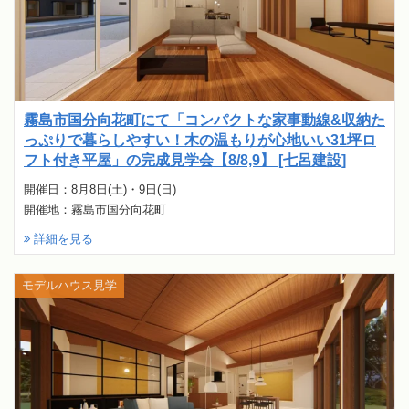
霧島市国分向花町にて「コンパクトな家事動線&収納た
っぷりで暮らしやすい！木の温もりが心地いい31坪ロ
フト付き平屋」の完成見学会【8/8,9】 [七呂建設]
開催日：8月8日(土)・9日(日)
開催地：霧島市国分向花町
詳細を見る
モデルハウス見学