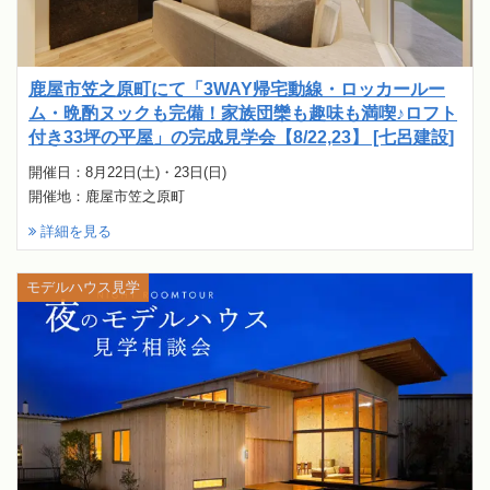
鹿屋市笠之原町にて「3WAY帰宅動線・ロッカールー
ム・晩酌ヌックも完備！家族団欒も趣味も満喫♪ロフト
付き33坪の平屋」の完成見学会【8/22,23】 [七呂建設]
開催日：8月22日(土)・23日(日)
開催地：鹿屋市笠之原町
詳細を見る
モデルハウス見学