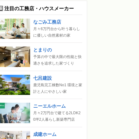
注目の工務店・ハウスメーカー
なごみ工務店
月々6万円台から叶う暮らし
に優しい自然素材の家
とまりの
予算の中で最大限の性能と快
適さを追求した家づくり
七呂建設
鹿児島完工棟数No1 環境と家
計と人にやさしい家
ニーエルホーム
月々2万円台で建てる2LDK2
0坪2人暮らし新築専門店
成建ホーム