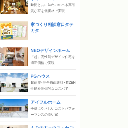
時間と共に味わいの出る高品
質な家を低価格で実現
家づくり相談窓口タテ
カタ
NEOデザインホーム
「超」高性能デザイン住宅を
適正価格で実現
PGハウス
超耐震×完全自由設計×超ZEH
性能を圧倒的なコスパで
アイフルホーム
子供にやさしいコストパフォ
ーマンスの高い家
もみの木ハウス・かご