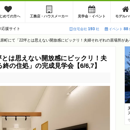
じめての方へ
工務店・ハウスメーカー
見学会・イベント
モデルハ
り応援サイト
193
88
住宅会社
社
イベント
原町にて「22坪とは思えない開放感にビックリ！夫婦それぞれの居場所がある終
坪とは思えない開放感にビックリ！夫
終の住処」の完成見学会【6/6,7】