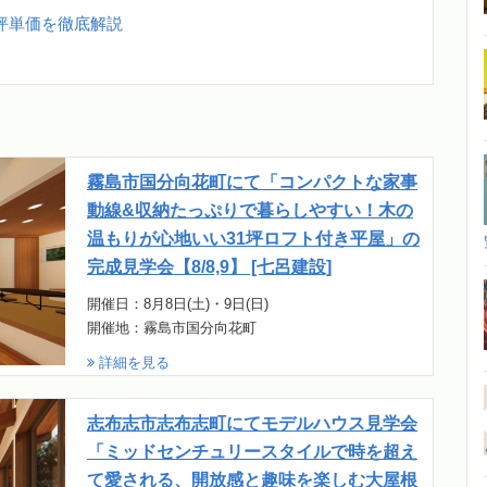
坪単価を徹底解説
霧島市国分向花町にて「コンパクトな家事
動線&収納たっぷりで暮らしやすい！木の
温もりが心地いい31坪ロフト付き平屋」の
完成見学会【8/8,9】 [七呂建設]
開催日：8月8日(土)・9日(日)
開催地：霧島市国分向花町
詳細を見る
志布志市志布志町にてモデルハウス見学会
「ミッドセンチュリースタイルで時を超え
て愛される、開放感と趣味を楽しむ大屋根