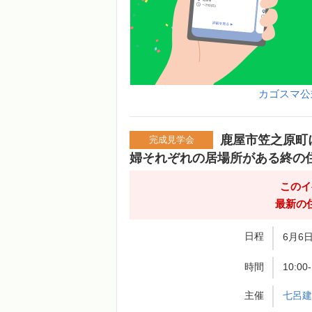
カゴスマ公
鹿屋市笠之原町
完成見学会
婦それぞれの居場所がある終の
このイ
最新の
日程
6月6日
時間
10:00
主催
七呂