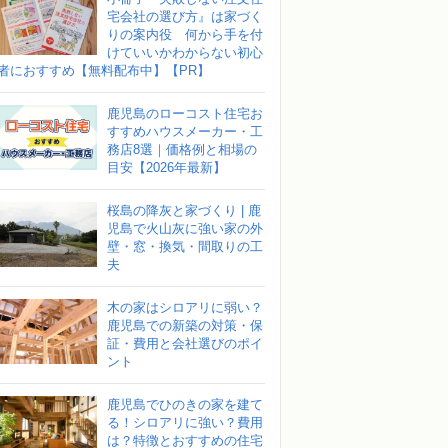
宅会社の選び方』は家づく
りの案内役 何から手を付
けていいかわからない初心
者におすすめ【無料配布中】【PR】
鹿児島のローコスト住宅お
すすめハウスメーカー・工
務店8選｜価格例と相場の
目安【2026年最新】
桜島の降灰と家づくり | 鹿
児島で火山灰に強い家の外
壁・窓・換気・間取りの工
夫
木の家はシロアリに弱い？
鹿児島での新築の対策・保
証・費用と会社選びのポイ
ント
鹿児島でひのきの家を建て
る！シロアリに強い？費用
は？特徴とおすすめの住宅