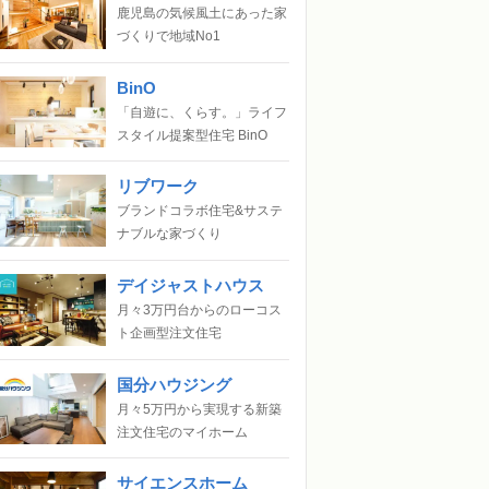
鹿児島の気候風土にあった家
づくりで地域No1
BinO
「自遊に、くらす。」ライフ
スタイル提案型住宅 BinO
リブワーク
ブランドコラボ住宅&サステ
ナブルな家づくり
デイジャストハウス
月々3万円台からのローコス
ト企画型注文住宅
国分ハウジング
月々5万円から実現する新築
注文住宅のマイホーム
サイエンスホーム