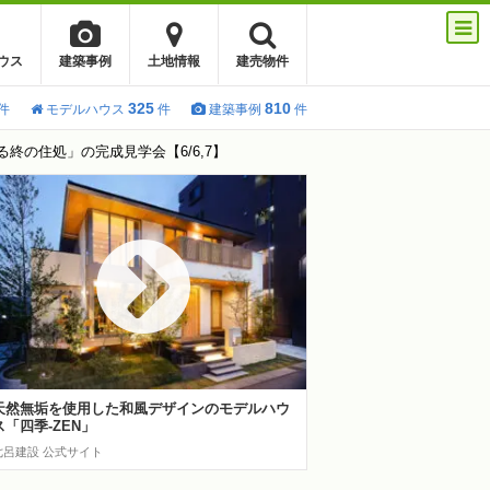
ウス
建築事例
土地情報
建売物件
325
810
件
モデルハウス
件
建築事例
件
の住処」の完成見学会【6/6,7】
天然無垢を使用した和風デザインのモデルハウ
ス「四季-ZEN」
七呂建設 公式サイト