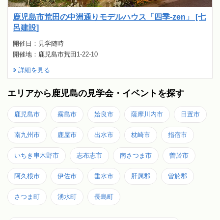
鹿児島市荒田の中洲通りモデルハウス「四季-zen」 [七
呂建設]
開催日：見学随時
開催地：鹿児島市荒田1-22-10
詳細を見る
エリアから鹿児島の見学会・イベントを探す
鹿児島市
霧島市
姶良市
薩摩川内市
日置市
南九州市
鹿屋市
出水市
枕崎市
指宿市
いちき串木野市
志布志市
南さつま市
曽於市
阿久根市
伊佐市
垂水市
肝属郡
曽於郡
さつま町
湧水町
長島町