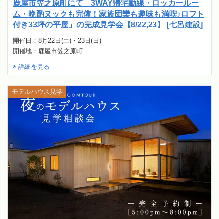
鹿屋市笠之原町にて「3WAY帰宅動線・ロッカールー
ム・晩酌ヌックも完備！家族団欒も趣味も満喫♪ロフト
付き33坪の平屋」の完成見学会【8/22,23】 [七呂建設]
開催日：8月22日(土)・23日(日)
開催地：鹿屋市笠之原町
詳細を見る
モデルハウス見学