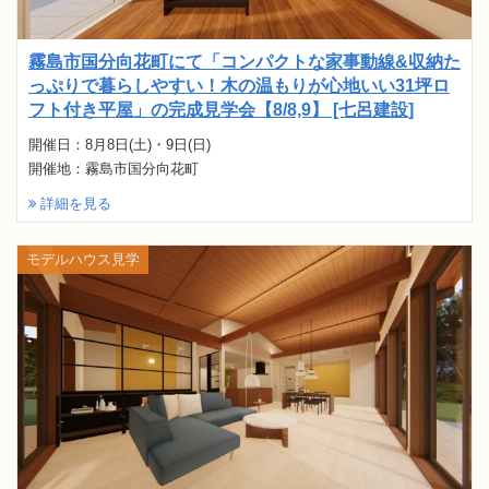
霧島市国分向花町にて「コンパクトな家事動線&収納た
っぷりで暮らしやすい！木の温もりが心地いい31坪ロ
フト付き平屋」の完成見学会【8/8,9】 [七呂建設]
開催日：8月8日(土)・9日(日)
開催地：霧島市国分向花町
詳細を見る
モデルハウス見学