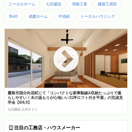
ニーエルホーム
七呂建設
津曲工業
建築工房匠
BinO
成建ホーム
中池組
トータルハウジング
霧島市国分向花町にて「コンパクトな家事動線&収納たっぷりで暮
らしやすい！木の温もりが心地いい31坪ロフト付き平屋」の完成見
学会【8/8,9】
七呂建設 公式サイト
注目の工務店・ハウスメーカー