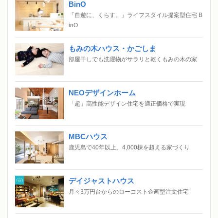
BinO
「自遊に、くらす。」ライフスタイル提案型住宅 B
inO
もみの木ハウス・かごしま
部屋干しでも洗濯物がサラリと乾くもみの木の家
NEOデザインホーム
「超」高性能デザイン住宅を適正価格で実現
MBCハウス
鹿児島で40年以上、4,000棟を超える家づくり
デイジャストハウス
月々3万円台からのローコスト企画型注文住宅