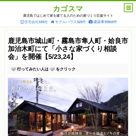
カゴスマ
鹿児島ではじめて家を建てる人のための家づくり応援サイト
住宅会社
社
モデルハウス
件
建築事例
件
193
325
810
鹿児島市城山町・霧島市隼人町・姶良市
加治木町にて「小さな家づくり相談
会」を開催【5/23,24】
行ってみたい人は
をクリック