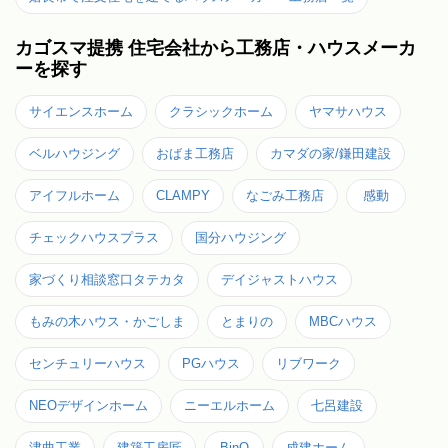
カゴスマ提携 住宅会社から工務店・ハウスメーカ
ーを探す
サイエンスホーム
クラシックホーム
ヤマサハウス
ベルハウジング
おばま工務店
カマダの家/鎌田建設
アイフルホーム
CLAMPY
なごみ工務店
感動
チェックハウスプラス
国分ハウジング
家づくり相談窓口タテカタ
デイジャストハウス
もみの木ハウス・かごしま
とまりの
MBCハウス
センチュリーハウス
PGハウス
リブワーク
NEOデザインホーム
ニーエルホーム
七呂建設
津曲工業
建築工房匠
BinO
成建ホーム