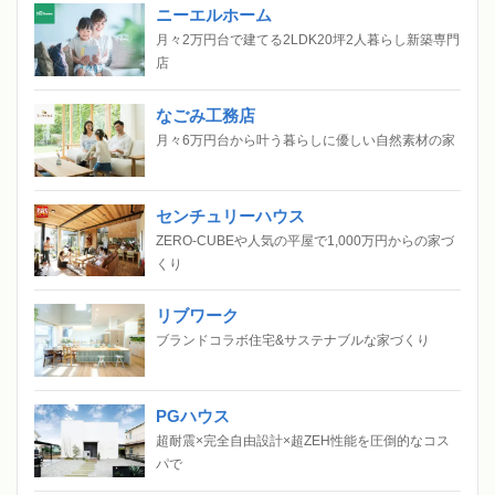
ニーエルホーム
月々2万円台で建てる2LDK20坪2人暮らし新築専門
店
なごみ工務店
月々6万円台から叶う暮らしに優しい自然素材の家
センチュリーハウス
ZERO-CUBEや人気の平屋で1,000万円からの家づ
くり
リブワーク
ブランドコラボ住宅&サステナブルな家づくり
PGハウス
超耐震×完全自由設計×超ZEH性能を圧倒的なコス
パで