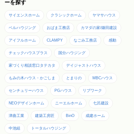
ーを探す
サイエンスホーム
クラシックホーム
ヤマサハウス
ベルハウジング
おばま工務店
カマダの家/鎌田建設
アイフルホーム
CLAMPY
なごみ工務店
感動
チェックハウスプラス
国分ハウジング
家づくり相談窓口タテカタ
デイジャストハウス
もみの木ハウス・かごしま
とまりの
MBCハウス
センチュリーハウス
PGハウス
リブワーク
NEOデザインホーム
ニーエルホーム
七呂建設
津曲工業
建築工房匠
BinO
成建ホーム
中池組
トータルハウジング