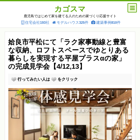
カゴスマ
鹿児島ではじめて家を建てる人のための家づくり応援サイト
住宅会社
社
モデルハウス
件
建築事例
件
193
325
810
姶良市平松にて「ラク家事動線と豊富
な収納、ロフトスペースでゆとりある
暮らしを実現する平屋プラスαの家」
の完成見学会【4/12,13】
行ってみたい人は
をクリック