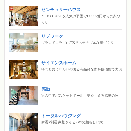
センチュリーハウス
ZERO-CUBEや人気の平屋で1,000万円からの家づ
くり
リブワーク
ブランドコラボ住宅&サステナブルな家づくり
サイエンスホーム
時間と共に味わいの出る高品質な家を低価格で実現
感動
家の中でバスケットボール！夢を叶える感動の家
トータルハウジング
耐震×制震 家族を守る2×4の頼もしい家