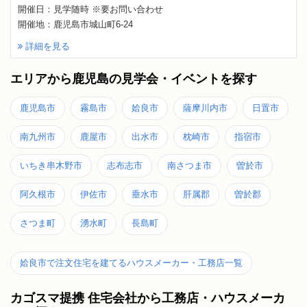
開催日：見学随時 ※要お問い合わせ
開催地：鹿児島市城山町6-24
詳細を見る
エリアから鹿児島の見学会・イベントを探す
鹿児島市
霧島市
姶良市
薩摩川内市
日置市
南九州市
鹿屋市
出水市
枕崎市
指宿市
いちき串木野市
志布志市
南さつま市
曽於市
阿久根市
伊佐市
垂水市
肝属郡
曽於郡
さつま町
湧水町
長島町
姶良市で注文住宅を建てるハウスメーカー・工務店一覧
カゴスマ提携 住宅会社から工務店・ハウスメーカ