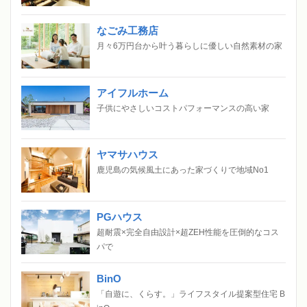
なごみ工務店
月々6万円台から叶う暮らしに優しい自然素材の家
アイフルホーム
子供にやさしいコストパフォーマンスの高い家
ヤマサハウス
鹿児島の気候風土にあった家づくりで地域No1
PGハウス
超耐震×完全自由設計×超ZEH性能を圧倒的なコス
パで
BinO
「自遊に、くらす。」ライフスタイル提案型住宅 B