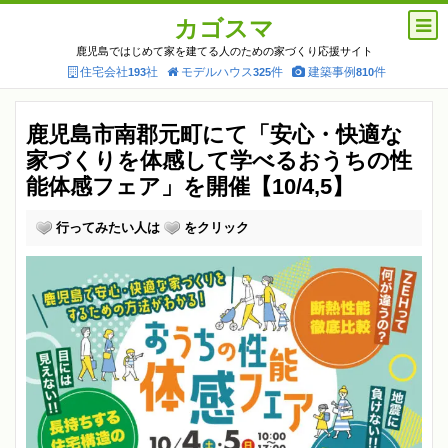
カゴスマ
鹿児島ではじめて家を建てる人のための家づくり応援サイト
住宅会社
社
モデルハウス
件
建築事例
件
193
325
810
鹿児島市南郡元町にて「安心・快適な
家づくりを体感して学べるおうちの性
能体感フェア」を開催【10/4,5】
行ってみたい人は
をクリック