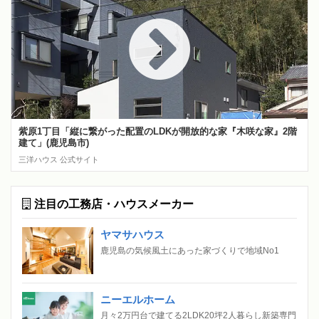
紫原1丁目「縦に繋がった配置のLDKが開放的な家『木咲な家』2階
建て」(鹿児島市)
三洋ハウス 公式サイト
注目の工務店・ハウスメーカー
ヤマサハウス
鹿児島の気候風土にあった家づくりで地域No1
ニーエルホーム
月々2万円台で建てる2LDK20坪2人暮らし新築専門