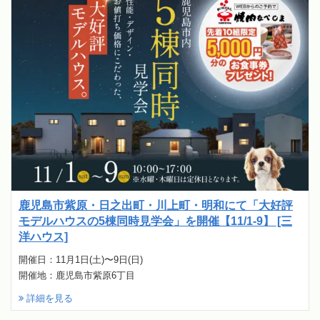
鹿児島市紫原・日之出町・川上町・明和にて「大好評
モデルハウスの5棟同時見学会」を開催【11/1-9】 [三
洋ハウス]
開催日：11月1日(土)〜9日(日)
開催地：鹿児島市紫原6丁目
詳細を見る