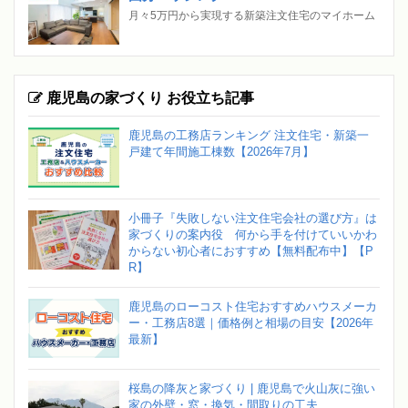
月々5万円から実現する新築注文住宅のマイホーム
鹿児島の家づくり お役立ち記事
鹿児島の工務店ランキング 注文住宅・新築一
戸建て年間施工棟数【2026年7月】
小冊子『失敗しない注文住宅会社の選び方』は
家づくりの案内役 何から手を付けていいかわ
からない初心者におすすめ【無料配布中】【P
R】
鹿児島のローコスト住宅おすすめハウスメーカ
ー・工務店8選｜価格例と相場の目安【2026年
最新】
桜島の降灰と家づくり | 鹿児島で火山灰に強い
家の外壁・窓・換気・間取りの工夫