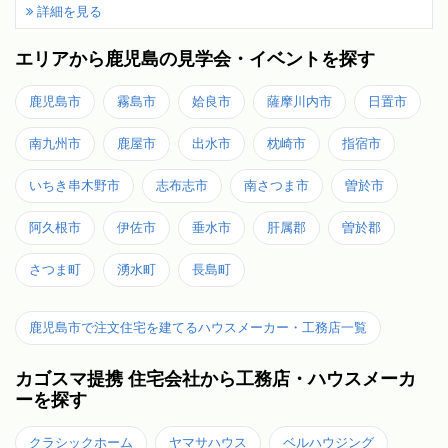
詳細を見る
エリアから鹿児島の見学会・イベントを探す
鹿児島市
霧島市
姶良市
薩摩川内市
日置市
南九州市
鹿屋市
出水市
枕崎市
指宿市
いちき串木野市
志布志市
南さつま市
曽於市
阿久根市
伊佐市
垂水市
肝属郡
曽於郡
さつま町
湧水町
長島町
鹿児島市で注文住宅を建てるハウスメーカー・工務店一覧
カゴスマ提携 住宅会社から工務店・ハウスメーカ
ーを探す
クラシックホーム
ヤマサハウス
ベルハウジング