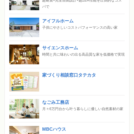
超耐震×完全自由設計×超ZEH性能を圧倒的なコス
パで
アイフルホーム
子供にやさしいコストパフォーマンスの高い家
サイエンスホーム
時間と共に味わいの出る高品質な家を低価格で実現
家づくり相談窓口タテカタ
なごみ工務店
月々6万円台から叶う暮らしに優しい自然素材の家
MBCハウス