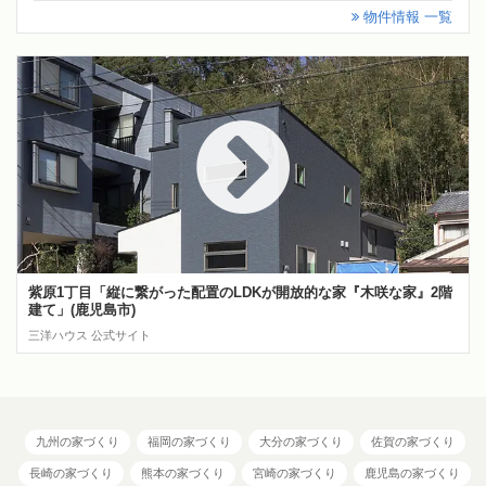
物件情報 一覧
紫原1丁目「縦に繋がった配置のLDKが開放的な家『木咲な家』2階
建て」(鹿児島市)
三洋ハウス 公式サイト
九州の家づくり
福岡の家づくり
大分の家づくり
佐賀の家づくり
長崎の家づくり
熊本の家づくり
宮崎の家づくり
鹿児島の家づくり