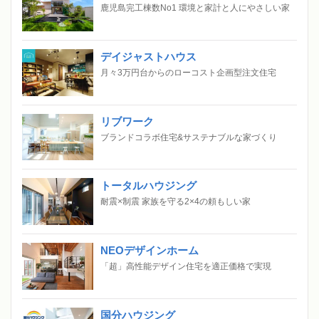
鹿児島完工棟数No1 環境と家計と人にやさしい家
デイジャストハウス
月々3万円台からのローコスト企画型注文住宅
リブワーク
ブランドコラボ住宅&サステナブルな家づくり
トータルハウジング
耐震×制震 家族を守る2×4の頼もしい家
NEOデザインホーム
「超」高性能デザイン住宅を適正価格で実現
国分ハウジング