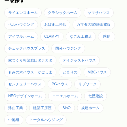
ーを探す
サイエンスホーム
クラシックホーム
ヤマサハウス
ベルハウジング
おばま工務店
カマダの家/鎌田建設
アイフルホーム
CLAMPY
なごみ工務店
感動
チェックハウスプラス
国分ハウジング
家づくり相談窓口タテカタ
デイジャストハウス
もみの木ハウス・かごしま
とまりの
MBCハウス
センチュリーハウス
PGハウス
リブワーク
NEOデザインホーム
ニーエルホーム
七呂建設
津曲工業
建築工房匠
BinO
成建ホーム
中池組
トータルハウジング