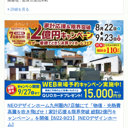
開催地：姶良市加治木町
詳細を見る
イベント
NEOデザインホーム九州圏内7店舗にて「物価・光熱費
高騰を吹き飛ばせ！家計応援＆限界突破 総額2億円キ
ャンペーン」を開催【8/22-9/23】 [NEOデザインホー
ム]