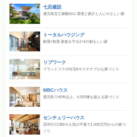
七呂建設
鹿児島完工棟数No1 環境と家計と人にやさしい家
トータルハウジング
耐震×制震 家族を守る2×4の頼もしい家
リブワーク
ブランドコラボ住宅&サステナブルな家づくり
MBCハウス
鹿児島で40年以上、4,000棟を超える家づくり
センチュリーハウス
ZERO-CUBEや人気の平屋で1,000万円からの家づ
くり