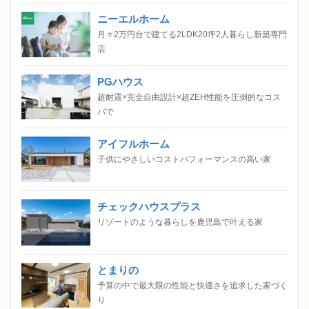
ニーエルホーム
月々2万円台で建てる2LDK20坪2人暮らし新築専門
店
PGハウス
超耐震×完全自由設計×超ZEH性能を圧倒的なコス
パで
アイフルホーム
子供にやさしいコストパフォーマンスの高い家
チェックハウスプラス
リゾートのような暮らしを鹿児島で叶える家
とまりの
予算の中で最大限の性能と快適さを追求した家づく
り