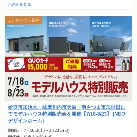
詳細を見る
モデルハウス見学
姶良市加治木・薩摩川内市天辰・南さつま市加世田に
てモデルハウス特別販売会を開催【7/18-8/23】 [NEO
デザインホーム]
開催日：7月18日(土)〜8月23日(日)