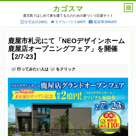
カゴスマ
鹿児島ではじめて家を建てる人のための家づくり応援サイト
住宅会社
社
モデルハウス
件
建築事例
件
193
325
810
鹿屋市札元にて「NEOデザインホーム
鹿屋店オープニングフェア」を開催
【2/7-23】
行ってみたい人は
をクリック