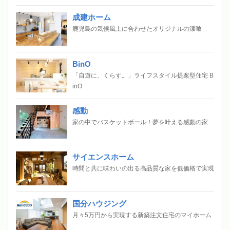
成建ホーム
鹿児島の気候風土に合わせたオリジナルの漆喰
BinO
「自遊に、くらす。」ライフスタイル提案型住宅 B
inO
感動
家の中でバスケットボール！夢を叶える感動の家
サイエンスホーム
時間と共に味わいの出る高品質な家を低価格で実現
国分ハウジング
月々5万円から実現する新築注文住宅のマイホーム