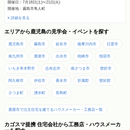
開催日：7月18日(土)〜21日(火)
開催地：霧島市隼人町
詳細を見る
エリアから鹿児島の見学会・イベントを探す
鹿児島市
霧島市
姶良市
薩摩川内市
日置市
南九州市
鹿屋市
出水市
枕崎市
指宿市
いちき串木野市
志布志市
南さつま市
曽於市
阿久根市
伊佐市
垂水市
肝属郡
曽於郡
さつま町
湧水町
長島町
鹿屋市で注文住宅を建てるハウスメーカー・工務店一覧
カゴスマ提携 住宅会社から工務店・ハウスメーカ