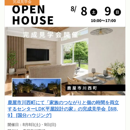
完成見学会
鹿屋市川西町にて「家族のつながりと個の時間を両立
するセンターLDK平屋設計の家」の完成見学会【8/8,
9】 [国分ハウジング]
開催日：8月8日(土)・9日(日)