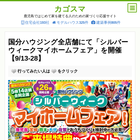
カゴスマ
鹿児島ではじめて家を建てる人のための家づくり応援サイト
住宅会社
社
モデルハウス
件
建築事例
件
193
325
805
国分ハウジング全店舗にて「シルバー
ウィークマイホームフェア」を開催
【9/13-28】
行ってみたい人は
をクリック