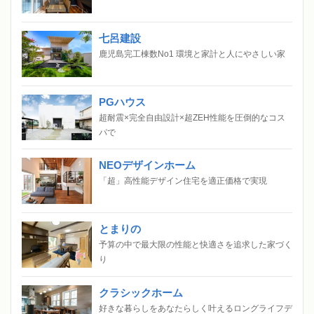
七呂建設
鹿児島完工棟数No1 環境と家計と人にやさしい家
PGハウス
超耐震×完全自由設計×超ZEH性能を圧倒的なコス
パで
NEOデザインホーム
「超」高性能デザイン住宅を適正価格で実現
とまりの
予算の中で最大限の性能と快適さを追求した家づく
り
クラシックホーム
好きな暮らしをあなたらしく叶えるロングライフデ