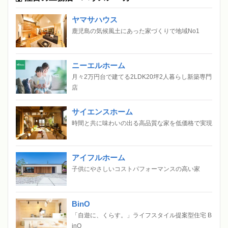
ヤマサハウス
鹿児島の気候風土にあった家づくりで地域No1
ニーエルホーム
月々2万円台で建てる2LDK20坪2人暮らし新築専門
店
サイエンスホーム
時間と共に味わいの出る高品質な家を低価格で実現
アイフルホーム
子供にやさしいコストパフォーマンスの高い家
BinO
「自遊に、くらす。」ライフスタイル提案型住宅 B
inO