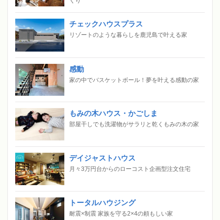
くり
チェックハウスプラス
リゾートのような暮らしを鹿児島で叶える家
感動
家の中でバスケットボール！夢を叶える感動の家
もみの木ハウス・かごしま
部屋干しでも洗濯物がサラリと乾くもみの木の家
デイジャストハウス
月々3万円台からのローコスト企画型注文住宅
トータルハウジング
耐震×制震 家族を守る2×4の頼もしい家