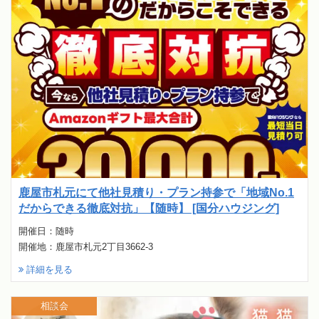
鹿屋市札元にて他社見積り・プラン持参で「地域No.1
だからできる徹底対抗」【随時】 [国分ハウジング]
開催日：随時
開催地：鹿屋市札元2丁目3662-3
詳細を見る
相談会