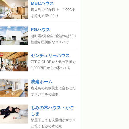
MBCハウス
鹿児島で40年以上、4,000棟
を超える家づくり
PGハウス
超耐震×完全自由設計×超ZEH
性能を圧倒的なコスパで
センチュリーハウス
ZERO-CUBEや人気の平屋で
1,000万円からの家づくり
成建ホーム
鹿児島の気候風土に合わせた
オリジナルの漆喰
もみの木ハウス・かご
しま
部屋干しでも洗濯物がサラリ
と乾くもみの木の家