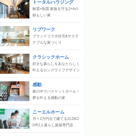
トータルハウジング
耐震×制震 家族を守る2×4の
頼もしい家
リブワーク
ブランドコラボ住宅&サステ
ナブルな家づくり
クラシックホーム
好きな暮らしをあなたらしく
叶えるロングライフデザイン
感動
家の中でバスケットボール！
夢を叶える感動の家
ニーエルホーム
月々2万円台で建てる2LDK2
0坪2人暮らし新築専門店