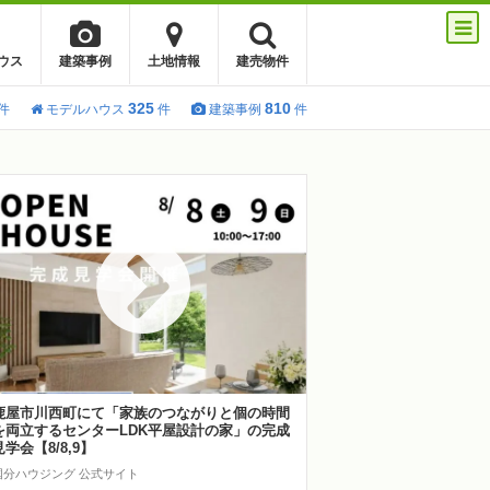
ウス
建築事例
土地情報
建売物件
325
810
件
モデルハウス
件
建築事例
件
鹿屋市川西町にて「家族のつながりと個の時間
を両立するセンターLDK平屋設計の家」の完成
見学会【8/8,9】
国分ハウジング 公式サイト