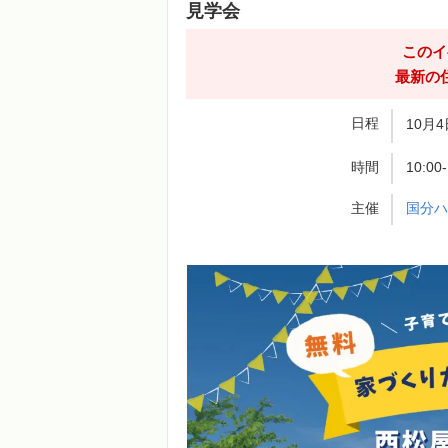
見学会
このイ
最新の
日程
10月4
時間
10:00
主催
国分