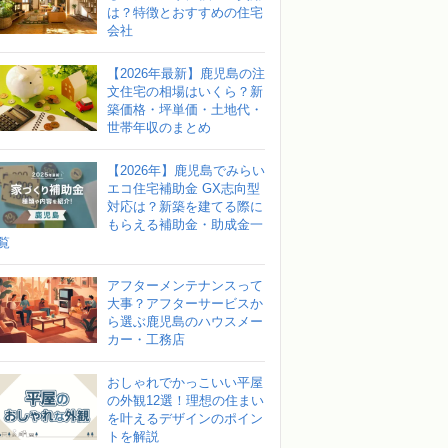
は？特徴とおすすめの住宅
会社
【2026年最新】鹿児島の注
文住宅の相場はいくら？新
築価格・坪単価・土地代・
世帯年収のまとめ
【2026年】鹿児島でみらい
エコ住宅補助金 GX志向型
対応は？新築を建てる際に
もらえる補助金・助成金一
覧
アフターメンテナンスって
大事？アフターサービスか
ら選ぶ鹿児島のハウスメー
カー・工務店
おしゃれでかっこいい平屋
の外観12選！理想の住まい
を叶えるデザインのポイン
トを解説