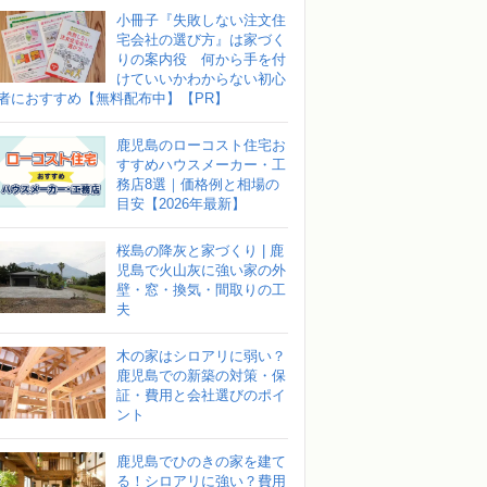
小冊子『失敗しない注文住
宅会社の選び方』は家づく
りの案内役 何から手を付
けていいかわからない初心
者におすすめ【無料配布中】【PR】
鹿児島のローコスト住宅お
すすめハウスメーカー・工
務店8選｜価格例と相場の
目安【2026年最新】
桜島の降灰と家づくり | 鹿
児島で火山灰に強い家の外
壁・窓・換気・間取りの工
夫
木の家はシロアリに弱い？
鹿児島での新築の対策・保
証・費用と会社選びのポイ
ント
鹿児島でひのきの家を建て
る！シロアリに強い？費用