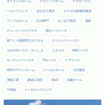
サイエンスホーム
クラシックホーム
ヤマサハウス
ベルハウジング
おばま工務店
カマダの家/鎌田建設
アイフルホーム
CLAMPY
なごみ工務店
感動
チェックハウスプラス
国分ハウジング
家づくり相談窓口タテカタ
デイジャストハウス
もみの木ハウス・かごしま
とまりの
MBCハウス
センチュリーハウス
PGハウス
リブワーク
NEOデザインホーム
ニーエルホーム
七呂建設
津曲工業
建築工房匠
BinO
成建ホーム
中池組
トータルハウジング