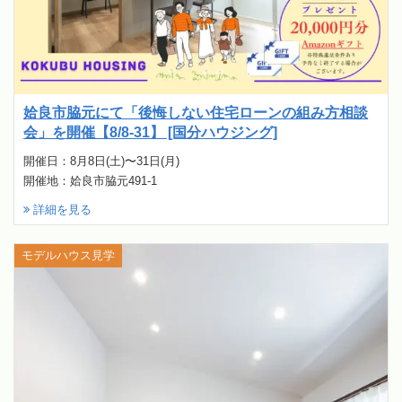
姶良市脇元にて「後悔しない住宅ローンの組み方相談
会」を開催【8/8-31】 [国分ハウジング]
開催日：8月8日(土)〜31日(月)
開催地：姶良市脇元491-1
詳細を見る
モデルハウス見学