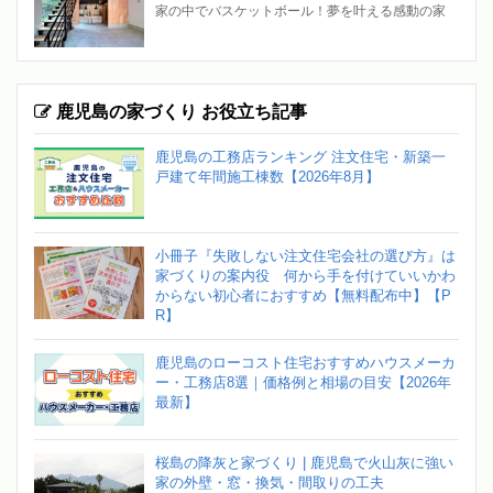
家の中でバスケットボール！夢を叶える感動の家
鹿児島の家づくり お役立ち記事
鹿児島の工務店ランキング 注文住宅・新築一
戸建て年間施工棟数【2026年8月】
小冊子『失敗しない注文住宅会社の選び方』は
家づくりの案内役 何から手を付けていいかわ
からない初心者におすすめ【無料配布中】【P
R】
鹿児島のローコスト住宅おすすめハウスメーカ
ー・工務店8選｜価格例と相場の目安【2026年
最新】
桜島の降灰と家づくり | 鹿児島で火山灰に強い
家の外壁・窓・換気・間取りの工夫