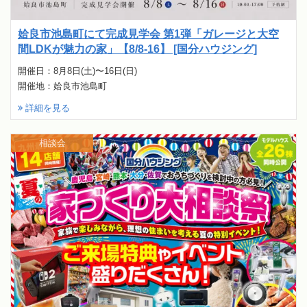
姶良市池島町にて完成見学会 第1弾「ガレージと大空
間LDKが魅力の家」【8/8-16】 [国分ハウジング]
開催日：8月8日(土)〜16日(日)
開催地：姶良市池島町
詳細を見る
相談会