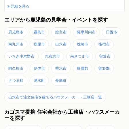
詳細を見る
エリアから鹿児島の見学会・イベントを探す
鹿児島市
霧島市
姶良市
薩摩川内市
日置市
南九州市
鹿屋市
出水市
枕崎市
指宿市
いちき串木野市
志布志市
南さつま市
曽於市
阿久根市
伊佐市
垂水市
肝属郡
曽於郡
さつま町
湧水町
長島町
出水市で注文住宅を建てるハウスメーカー・工務店一覧
カゴスマ提携 住宅会社から工務店・ハウスメーカ
ーを探す