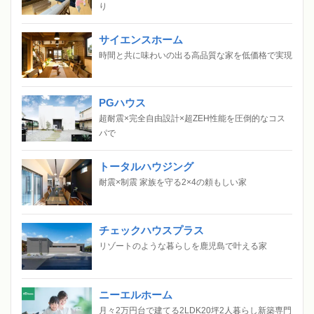
り
サイエンスホーム
時間と共に味わいの出る高品質な家を低価格で実現
PGハウス
超耐震×完全自由設計×超ZEH性能を圧倒的なコス
パで
トータルハウジング
耐震×制震 家族を守る2×4の頼もしい家
チェックハウスプラス
リゾートのような暮らしを鹿児島で叶える家
ニーエルホーム
月々2万円台で建てる2LDK20坪2人暮らし新築専門