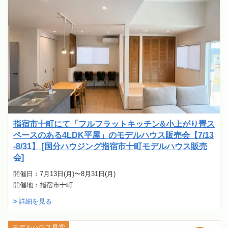
指宿市十町にて「フルフラットキッチン&小上がり畳ス
ペースのある4LDK平屋」のモデルハウス販売会【7/13
-8/31】 [国分ハウジング指宿市十町モデルハウス販売
会]
開催日：7月13日(月)〜8月31日(月)
開催地：指宿市十町
詳細を見る
モデルハウス見学