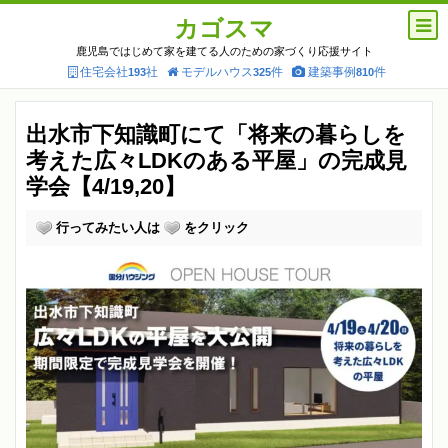
カゴスマ
鹿児島ではじめて家を建てる人のための家づくり応援サイト
住宅会社
社
モデルハウス
件
建築事例
件
193
325
810
出水市下知識町にて「将来の暮らしを
考えた広々LDKのある平屋」の完成見
学会【4/19,20】
行ってみたい人は
をクリック