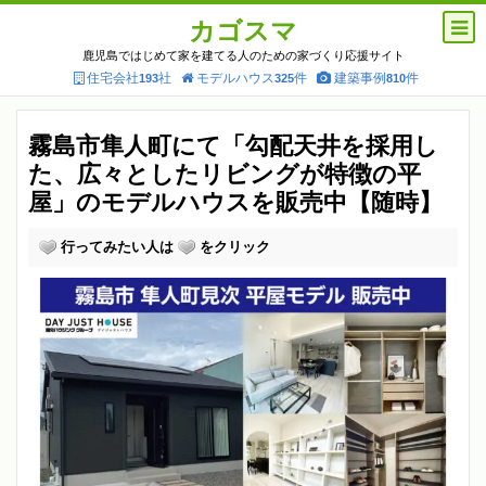
カゴスマ
鹿児島ではじめて家を建てる人のための家づくり応援サイト
住宅会社
社
モデルハウス
件
建築事例
件
193
325
810
霧島市隼人町にて「勾配天井を採用し
た、広々としたリビングが特徴の平
屋」のモデルハウスを販売中【随時】
行ってみたい人は
をクリック