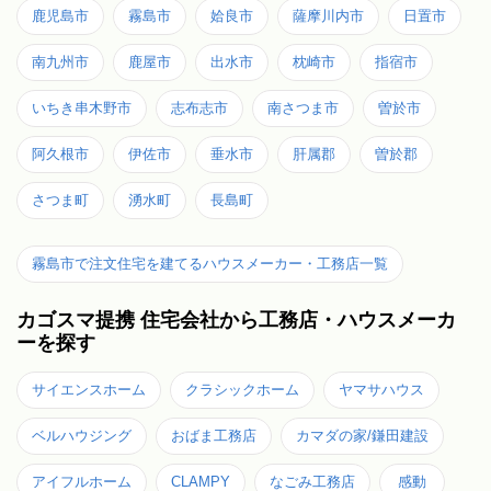
鹿児島市
霧島市
姶良市
薩摩川内市
日置市
南九州市
鹿屋市
出水市
枕崎市
指宿市
いちき串木野市
志布志市
南さつま市
曽於市
阿久根市
伊佐市
垂水市
肝属郡
曽於郡
さつま町
湧水町
長島町
霧島市で注文住宅を建てるハウスメーカー・工務店一覧
カゴスマ提携 住宅会社から工務店・ハウスメーカ
ーを探す
サイエンスホーム
クラシックホーム
ヤマサハウス
ベルハウジング
おばま工務店
カマダの家/鎌田建設
アイフルホーム
CLAMPY
なごみ工務店
感動