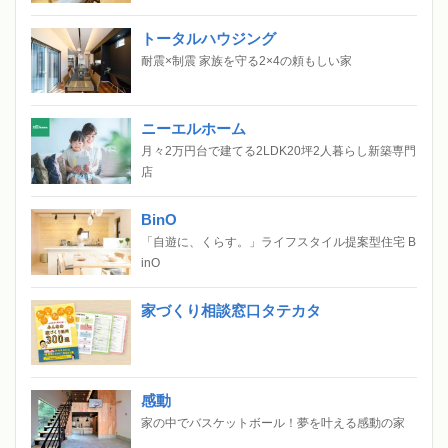
トータルハウジング
耐震×制震 家族を守る2×4の頼もしい家
ニーエルホーム
月々2万円台で建てる2LDK20坪2人暮らし新築専門
店
BinO
「自遊に、くらす。」ライフスタイル提案型住宅 B
inO
家づくり相談窓口タテカタ
感動
家の中でバスケットボール！夢を叶える感動の家