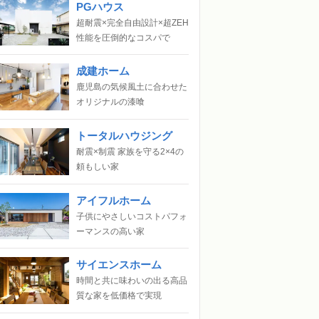
PGハウス
超耐震×完全自由設計×超ZEH
性能を圧倒的なコスパで
成建ホーム
鹿児島の気候風土に合わせた
オリジナルの漆喰
トータルハウジング
耐震×制震 家族を守る2×4の
頼もしい家
アイフルホーム
子供にやさしいコストパフォ
ーマンスの高い家
サイエンスホーム
時間と共に味わいの出る高品
質な家を低価格で実現