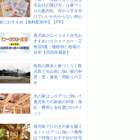
宅会社の選び方』は家づく
りの案内役 何から手を付
けていいかわからない初心
者におすすめ【無料配布中】【PR】
鹿児島のローコスト住宅お
すすめハウスメーカー・工
務店8選｜価格例と相場の
目安【2026年最新】
桜島の降灰と家づくり | 鹿
児島で火山灰に強い家の外
壁・窓・換気・間取りの工
夫
木の家はシロアリに弱い？
鹿児島での新築の対策・保
証・費用と会社選びのポイ
ント
鹿児島でひのきの家を建て
る！シロアリに強い？費用
は？特徴とおすすめの住宅