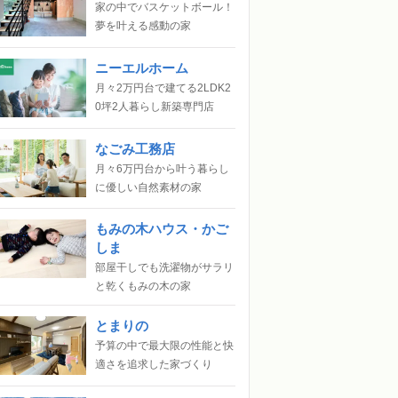
家の中でバスケットボール！
夢を叶える感動の家
ニーエルホーム
月々2万円台で建てる2LDK2
0坪2人暮らし新築専門店
なごみ工務店
月々6万円台から叶う暮らし
に優しい自然素材の家
もみの木ハウス・かご
しま
部屋干しでも洗濯物がサラリ
と乾くもみの木の家
とまりの
予算の中で最大限の性能と快
適さを追求した家づくり