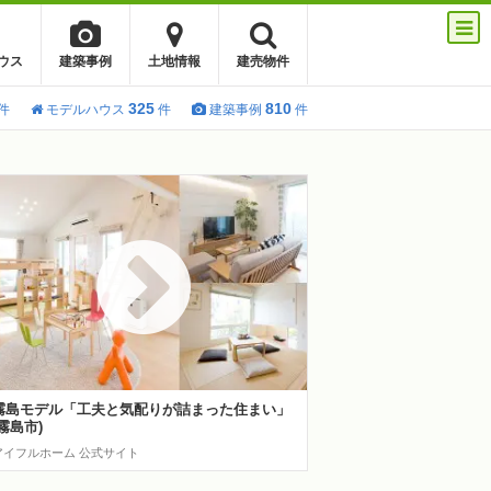
ウス
建築事例
土地情報
建売物件
325
810
件
モデルハウス
件
建築事例
件
霧島モデル「工夫と気配りが詰まった住まい」
(霧島市)
アイフルホーム 公式サイト