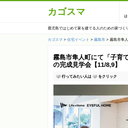
カゴスマ
は
鹿児島ではじめて家を建てる人のための家づく
カゴスマ
>
住宅イベント
>
霧島市
>
霧島市隼人
霧島市隼人町にて「子育
の完成見学会【11/8,9】
行ってみたい人は
をクリック