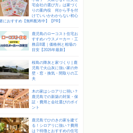
宅会社の選び方』は家づく
りの案内役 何から手を付
けていいかわからない初心
者におすすめ【無料配布中】【PR】
鹿児島のローコスト住宅お
すすめハウスメーカー・工
務店8選｜価格例と相場の
目安【2026年最新】
桜島の降灰と家づくり | 鹿
児島で火山灰に強い家の外
壁・窓・換気・間取りの工
夫
木の家はシロアリに弱い？
鹿児島での新築の対策・保
証・費用と会社選びのポイ
ント
鹿児島でひのきの家を建て
る！シロアリに強い？費用
は？特徴とおすすめの住宅