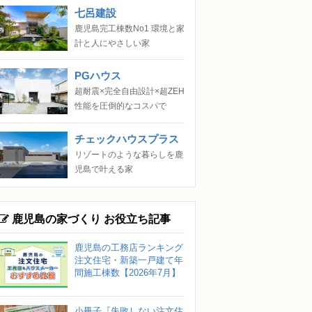
七呂建設
鹿児島完工棟数No1 環境と家
計と人にやさしい家
PGハウス
超耐震×完全自由設計×超ZEH
性能を圧倒的なコスパで
チェックハウスプラス
リゾートのような暮らしを鹿
児島で叶える家
鹿児島の家づくり お役立ち記事
鹿児島の工務店ランキング
注文住宅・新築一戸建て年
間施工棟数【2026年7月】
小冊子『失敗しない注文住