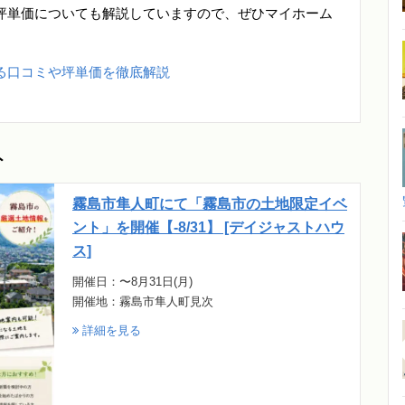
坪単価についても解説していますので、ぜひマイホーム
る口コミや坪単価を徹底解説
ト
霧島市隼人町にて「霧島市の土地限定イベ
ント」を開催【-8/31】 [デイジャストハウ
ス]
開催日：〜8月31日(月)
開催地：霧島市隼人町見次
詳細を見る