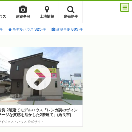
ウス
建築事例
土地情報
建売物件
325
805
件
モデルハウス
件
建築事例
件
姶良 2階建てモデルハウス「レンガ調のヴィン
テージな質感を活かした2階建て」(姶良市)
デイジャストハウス 公式サイト