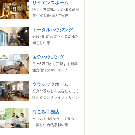
サイエンスホーム
時間と共に味わいの出る高品
質な家を低価格で実現
トータルハウジング
耐震×制震 家族を守る2×4の
頼もしい家
国分ハウジング
月々5万円から実現する新築
注文住宅のマイホーム
クラシックホーム
好きな暮らしをあなたらしく
叶えるロングライフデザイン
なごみ工務店
月々6万円台から叶う暮らし
に優しい自然素材の家