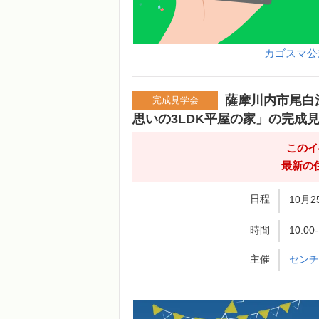
カゴスマ公
薩摩川内市尾白
完成見学会
思いの3LDK平屋の家」の完成
このイ
最新の
日程
10月2
時間
10:00
主催
セン