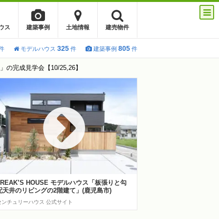
ウス
建築事例
土地情報
建売物件
325
805
件
モデルハウス
件
建築事例
件
完成見学会【10/25,26】
FREAK’S HOUSE モデルハウス「板張りと勾
配天井のリビングの2階建て」(鹿児島市)
センチュリーハウス 公式サイト