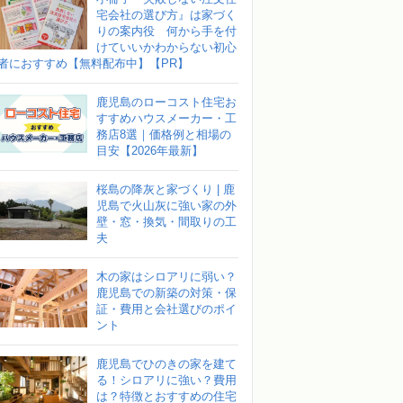
宅会社の選び方』は家づく
りの案内役 何から手を付
けていいかわからない初心
者におすすめ【無料配布中】【PR】
鹿児島のローコスト住宅お
すすめハウスメーカー・工
務店8選｜価格例と相場の
目安【2026年最新】
桜島の降灰と家づくり | 鹿
児島で火山灰に強い家の外
壁・窓・換気・間取りの工
夫
木の家はシロアリに弱い？
鹿児島での新築の対策・保
証・費用と会社選びのポイ
ント
鹿児島でひのきの家を建て
る！シロアリに強い？費用
は？特徴とおすすめの住宅