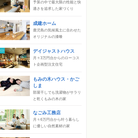
予算の中で最大限の性能と快
適さを追求した家づくり
成建ホーム
鹿児島の気候風土に合わせた
オリジナルの漆喰
デイジャストハウス
月々3万円台からのローコス
ト企画型注文住宅
もみの木ハウス・かご
しま
部屋干しでも洗濯物がサラリ
と乾くもみの木の家
なごみ工務店
月々6万円台から叶う暮らし
に優しい自然素材の家