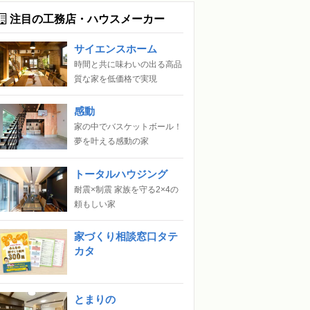
注目の工務店・ハウスメーカー
サイエンスホーム
時間と共に味わいの出る高品
質な家を低価格で実現
感動
家の中でバスケットボール！
夢を叶える感動の家
トータルハウジング
耐震×制震 家族を守る2×4の
頼もしい家
家づくり相談窓口タテ
カタ
とまりの