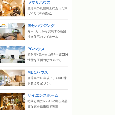
ヤマサハウス
鹿児島の気候風土にあった家
づくりで地域No1
国分ハウジング
月々5万円から実現する新築
注文住宅のマイホーム
PGハウス
超耐震×完全自由設計×超ZEH
性能を圧倒的なコスパで
MBCハウス
鹿児島で40年以上、4,000棟
を超える家づくり
サイエンスホーム
時間と共に味わいの出る高品
質な家を低価格で実現