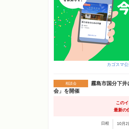
カゴスマ公
霧島市国分下井
相談会
会」を開催
このイ
最新の
日程
10月2