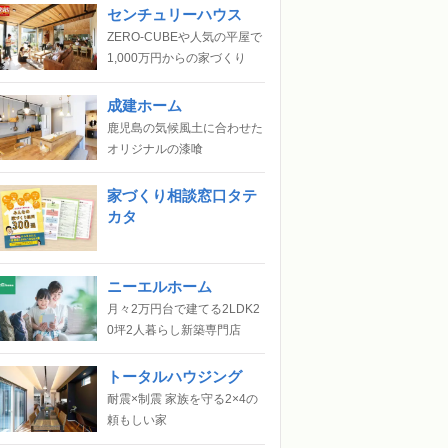
センチュリーハウス
ZERO-CUBEや人気の平屋で
1,000万円からの家づくり
成建ホーム
鹿児島の気候風土に合わせた
オリジナルの漆喰
家づくり相談窓口タテ
カタ
ニーエルホーム
月々2万円台で建てる2LDK2
0坪2人暮らし新築専門店
トータルハウジング
耐震×制震 家族を守る2×4の
頼もしい家