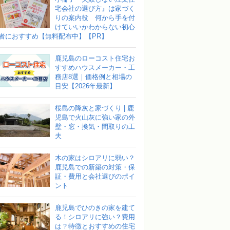
宅会社の選び方』は家づく
りの案内役 何から手を付
けていいかわからない初心
者におすすめ【無料配布中】【PR】
鹿児島のローコスト住宅お
すすめハウスメーカー・工
務店8選｜価格例と相場の
目安【2026年最新】
桜島の降灰と家づくり | 鹿
児島で火山灰に強い家の外
壁・窓・換気・間取りの工
夫
木の家はシロアリに弱い？
鹿児島での新築の対策・保
証・費用と会社選びのポイ
ント
鹿児島でひのきの家を建て
る！シロアリに強い？費用
は？特徴とおすすめの住宅