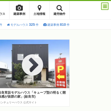
ウス
建築事例
土地情報
建売物件
325
810
件
モデルハウス
件
建築事例
件
姶良常設モデルハウス「キューブ型の明るく開
放感が抜群の家」(姶良市)
センチュリーハウス 公式サイト