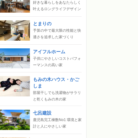
好きな暮らしをあなたらしく
叶えるロングライフデザイン
とまりの
予算の中で最大限の性能と快
適さを追求した家づくり
アイフルホーム
子供にやさしいコストパフォ
ーマンスの高い家
もみの木ハウス・かご
しま
部屋干しでも洗濯物がサラリ
と乾くもみの木の家
七呂建設
鹿児島完工棟数No1 環境と家
計と人にやさしい家