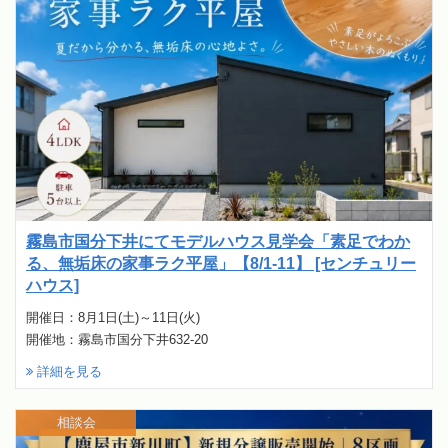
霧島市国分下井にてモデルハウス見学会「素足でわか
る、無垢床の家事ラク平屋」【8/1-11】 [センチュリー
ハウス]
開催日：8月1日(土)～11日(火)
開催地：霧島市国分下井632-20
詳細を見る
相談会