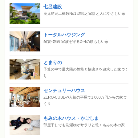
七呂建設
鹿児島完工棟数No1 環境と家計と人にやさしい家
トータルハウジング
耐震×制震 家族を守る2×4の頼もしい家
とまりの
予算の中で最大限の性能と快適さを追求した家づく
り
センチュリーハウス
ZERO-CUBEや人気の平屋で1,000万円からの家づ
くり
もみの木ハウス・かごしま
部屋干しでも洗濯物がサラリと乾くもみの木の家