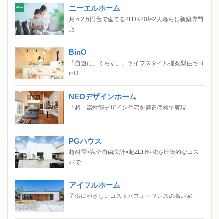
ニーエルホーム
月々2万円台で建てる2LDK20坪2人暮らし新築専門
店
BinO
「自遊に、くらす。」ライフスタイル提案型住宅 B
inO
NEOデザインホーム
「超」高性能デザイン住宅を適正価格で実現
PGハウス
超耐震×完全自由設計×超ZEH性能を圧倒的なコス
パで
アイフルホーム
子供にやさしいコストパフォーマンスの高い家