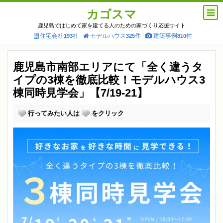
カゴスマ
鹿児島ではじめて家を建てる人のための家づくり応援サイト
住宅会社
社
モデルハウス
件
建築事例
件
193
325
810
鹿児島市南部エリアにて「全く違うタ
イプの3棟を徹底比較！モデルハウス3
棟同時見学会」【7/19-21】
行ってみたい人は
をクリック