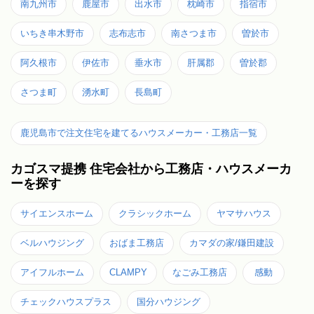
南九州市
鹿屋市
出水市
枕崎市
指宿市
いちき串木野市
志布志市
南さつま市
曽於市
阿久根市
伊佐市
垂水市
肝属郡
曽於郡
さつま町
湧水町
長島町
鹿児島市で注文住宅を建てるハウスメーカー・工務店一覧
カゴスマ提携 住宅会社から工務店・ハウスメーカ
ーを探す
サイエンスホーム
クラシックホーム
ヤマサハウス
ベルハウジング
おばま工務店
カマダの家/鎌田建設
アイフルホーム
CLAMPY
なごみ工務店
感動
チェックハウスプラス
国分ハウジング