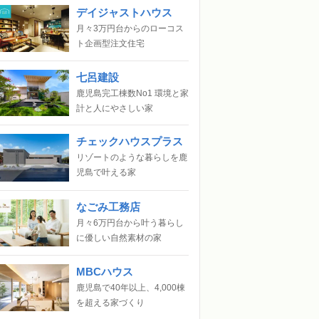
デイジャストハウス
月々3万円台からのローコス
ト企画型注文住宅
七呂建設
鹿児島完工棟数No1 環境と家
計と人にやさしい家
チェックハウスプラス
リゾートのような暮らしを鹿
児島で叶える家
なごみ工務店
月々6万円台から叶う暮らし
に優しい自然素材の家
MBCハウス
鹿児島で40年以上、4,000棟
を超える家づくり