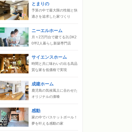
とまりの
予算の中で最大限の性能と快
適さを追求した家づくり
ニーエルホーム
月々2万円台で建てる2LDK2
0坪2人暮らし新築専門店
サイエンスホーム
時間と共に味わいの出る高品
質な家を低価格で実現
成建ホーム
鹿児島の気候風土に合わせた
オリジナルの漆喰
感動
家の中でバスケットボール！
夢を叶える感動の家