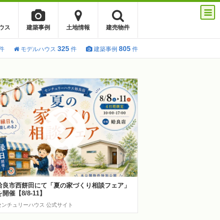
ウス
建築事例
土地情報
建売物件
325
805
件
モデルハウス
件
建築事例
件
姶良市西餅田にて「夏の家づくり相談フェア」
を開催【8/8-11】
センチュリーハウス 公式サイト