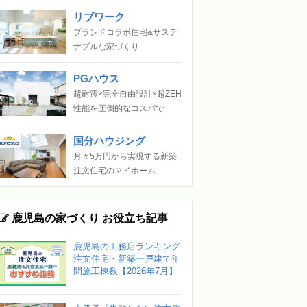
リブワーク
ブランドコラボ住宅&サステ
ナブルな家づくり
PGハウス
超耐震×完全自由設計×超ZEH
性能を圧倒的なコスパで
国分ハウジング
月々5万円から実現する新築
注文住宅のマイホーム
鹿児島の家づくり お役立ち記事
鹿児島の工務店ランキング
注文住宅・新築一戸建て年
間施工棟数【2026年7月】