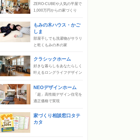
ZERO-CUBEや人気の平屋で
1,000万円からの家づくり
もみの木ハウス・かご
しま
部屋干しでも洗濯物がサラリ
と乾くもみの木の家
クラシックホーム
好きな暮らしをあなたらしく
叶えるロングライフデザイン
NEOデザインホーム
「超」高性能デザイン住宅を
適正価格で実現
家づくり相談窓口タテ
カタ