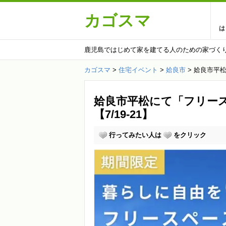
カゴスマ
は
鹿児島ではじめて家を建てる人のための家づく
カゴスマ
>
住宅イベント
>
姶良市
>
姶良市平松
姶良市平松にて「フリー
【7/19-21】
行ってみたい人は
をクリック