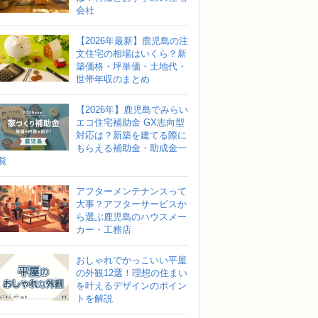
会社
【2026年最新】鹿児島の注
文住宅の相場はいくら？新
築価格・坪単価・土地代・
世帯年収のまとめ
【2026年】鹿児島でみらい
エコ住宅補助金 GX志向型
対応は？新築を建てる際に
もらえる補助金・助成金一
覧
アフターメンテナンスって
大事？アフターサービスか
ら選ぶ鹿児島のハウスメー
カー・工務店
おしゃれでかっこいい平屋
の外観12選！理想の住まい
を叶えるデザインのポイン
トを解説