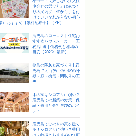
小冊子『失敗しない注文住
宅会社の選び方』は家づく
りの案内役 何から手を付
けていいかわからない初心
者におすすめ【無料配布中】【PR】
鹿児島のローコスト住宅お
すすめハウスメーカー・工
務店8選｜価格例と相場の
目安【2026年最新】
桜島の降灰と家づくり | 鹿
児島で火山灰に強い家の外
壁・窓・換気・間取りの工
夫
木の家はシロアリに弱い？
鹿児島での新築の対策・保
証・費用と会社選びのポイ
ント
鹿児島でひのきの家を建て
る！シロアリに強い？費用
は？特徴とおすすめの住宅