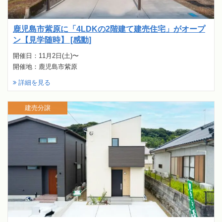
鹿児島市紫原に「4LDKの2階建て建売住宅」がオープ
ン【見学随時】 [感動]
開催日：11月2日(土)〜
開催地：鹿児島市紫原
詳細を見る
建売分譲