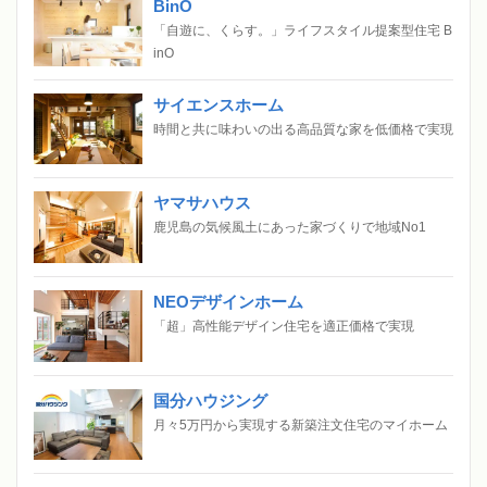
BinO
「自遊に、くらす。」ライフスタイル提案型住宅 B
inO
サイエンスホーム
時間と共に味わいの出る高品質な家を低価格で実現
ヤマサハウス
鹿児島の気候風土にあった家づくりで地域No1
NEOデザインホーム
「超」高性能デザイン住宅を適正価格で実現
国分ハウジング
月々5万円から実現する新築注文住宅のマイホーム