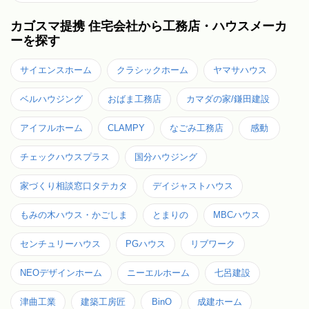
カゴスマ提携 住宅会社から工務店・ハウスメーカ
ーを探す
サイエンスホーム
クラシックホーム
ヤマサハウス
ベルハウジング
おばま工務店
カマダの家/鎌田建設
アイフルホーム
CLAMPY
なごみ工務店
感動
チェックハウスプラス
国分ハウジング
家づくり相談窓口タテカタ
デイジャストハウス
もみの木ハウス・かごしま
とまりの
MBCハウス
センチュリーハウス
PGハウス
リブワーク
NEOデザインホーム
ニーエルホーム
七呂建設
津曲工業
建築工房匠
BinO
成建ホーム