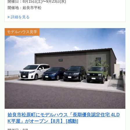
開催日：8月15日(土)〜9月23日(水)
開催地：姶良市平松
詳細を見る
モデルハウス見学
姶良市松原町にモデルハウス「長期優良認定住宅 4LD
K平屋」がオープン【8月】 [感動]