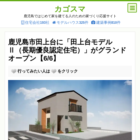
カゴスマ
鹿児島ではじめて家を建てる人のための家づくり応援サイト
住宅会社
社
モデルハウス
件
建築事例
件
193
325
810
鹿児島市田上台に「田上台モデル
Ⅱ（長期優良認定住宅）」がグランド
オープン【6/6】
行ってみたい人は
をクリック