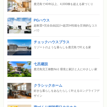
鹿児島で40年以上、4,000棟を超える家づくり
PGハウス
超耐震×完全自由設計×超ZEH性能を圧倒的なコス
パで
チェックハウスプラス
リゾートのような暮らしを鹿児島で叶える家
七呂建設
鹿児島完工棟数No1 環境と家計と人にやさしい家
クラシックホーム
好きな暮らしをあなたらしく叶えるロングライフデ
ザイン