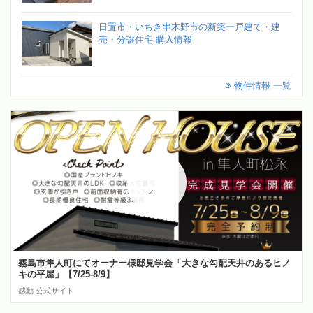
日置市・いちき串木野市の新築一戸建て・建
売・分譲住宅 購入情報
物件情報 一覧
霧島市隼人町にてオーナー様邸見学会「大きな勾配天井のあるヒノ
キの平屋」【7/25-8/9】
感動 公式サイト