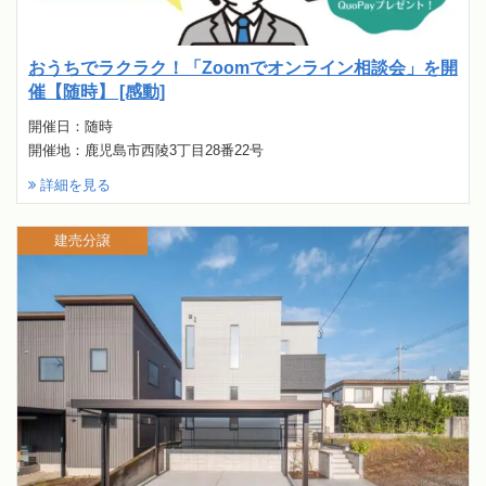
おうちでラクラク！「Zoomでオンライン相談会」を開
催【随時】 [感動]
開催日：随時
開催地：鹿児島市西陵3丁目28番22号
詳細を見る
建売分譲