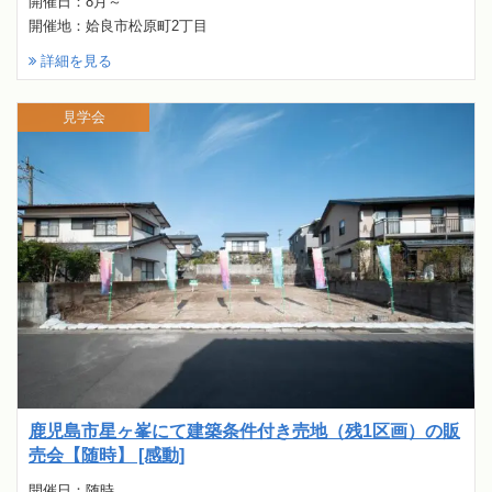
開催日：8月～
開催地：姶良市松原町2丁目
詳細を見る
見学会
鹿児島市星ヶ峯にて建築条件付き売地（残1区画）の販
売会【随時】 [感動]
開催日：随時