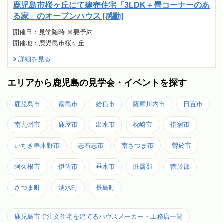
鹿児島市桜ヶ丘にて建売住宅「3LDK＋畳コーナーのあ
る家」のオープンハウス [感動]
開催日：見学随時 ※要予約
開催地：鹿児島市桜ヶ丘
詳細を見る
エリアから鹿児島の見学会・イベントを探す
鹿児島市
霧島市
姶良市
薩摩川内市
日置市
南九州市
鹿屋市
出水市
枕崎市
指宿市
いちき串木野市
志布志市
南さつま市
曽於市
阿久根市
伊佐市
垂水市
肝属郡
曽於郡
さつま町
湧水町
長島町
鹿児島市で注文住宅を建てるハウスメーカー・工務店一覧