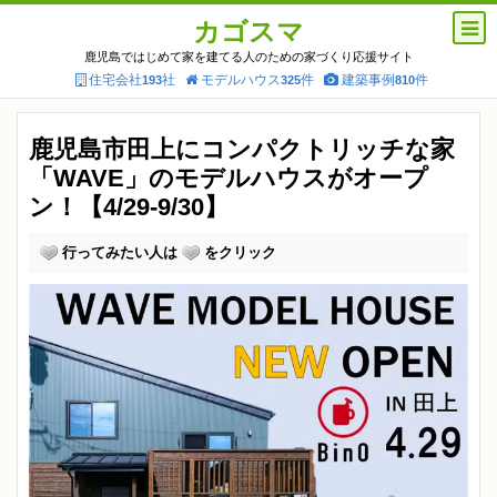
カゴスマ
鹿児島ではじめて家を建てる人のための家づくり応援サイト
住宅会社
社
モデルハウス
件
建築事例
件
193
325
810
鹿児島市田上にコンパクトリッチな家
「WAVE」のモデルハウスがオープ
ン！【4/29-9/30】
行ってみたい人は
をクリック