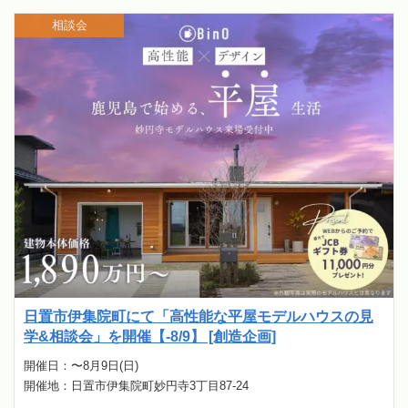
相談会
日置市伊集院町にて「高性能な平屋モデルハウスの見
学&相談会」を開催【-8/9】 [創造企画]
開催日：〜8月9日(日)
開催地：日置市伊集院町妙円寺3丁目87-24