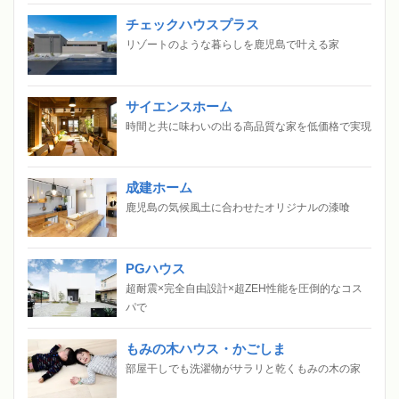
チェックハウスプラス
リゾートのような暮らしを鹿児島で叶える家
サイエンスホーム
時間と共に味わいの出る高品質な家を低価格で実現
成建ホーム
鹿児島の気候風土に合わせたオリジナルの漆喰
PGハウス
超耐震×完全自由設計×超ZEH性能を圧倒的なコス
パで
もみの木ハウス・かごしま
部屋干しでも洗濯物がサラリと乾くもみの木の家