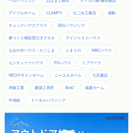
ベルハウジング
おばま工務店
カマダの家/鎌田建設
アイフルホーム
CLAMPY
なごみ工務店
感動
チェックハウスプラス
国分ハウジング
家づくり相談窓口タテカタ
デイジャストハウス
もみの木ハウス・かごしま
とまりの
MBCハウス
センチュリーハウス
PGハウス
リブワーク
NEOデザインホーム
ニーエルホーム
七呂建設
津曲工業
建築工房匠
BinO
成建ホーム
中池組
トータルハウジング