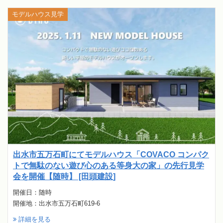
モデルハウス見学
出水市五万石町にてモデルハウス「COVACO コンパク
トで無駄のない遊び心のある等身大の家」の先行見学
会を開催【随時】 [田頭建設]
開催日：随時
開催地：出水市五万石町619-6
詳細を見る