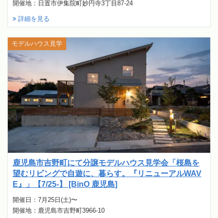
開催地：日置市伊集院町妙円寺3丁目87-24
詳細を見る
モデルハウス見学
鹿児島市吉野町にて分譲モデルハウス見学会「桜島を
望むリビングで自遊に、暮らす。『リニューアルWAV
E』」【7/25-】 [BinO 鹿児島]
開催日：7月25日(土)〜
開催地：鹿児島市吉野町3966-10