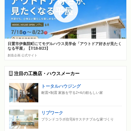
日置市伊集院町にてモデルハウス見学会「アウトドア好きが見たく
なる平屋」【7/18-8/23】
創造企画 公式サイト
注目の工務店・ハウスメーカー
トータルハウジング
耐震×制震 家族を守る2×4の頼もしい家
リブワーク
ブランドコラボ住宅&サステナブルな家づくり