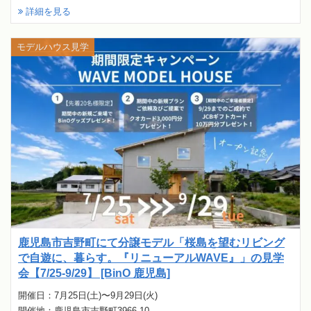
詳細を見る
モデルハウス見学
鹿児島市吉野町にて分譲モデル「桜島を望むリビング
で自遊に、暮らす。『リニューアルWAVE』」の見学
会【7/25-9/29】 [BinO 鹿児島]
開催日：7月25日(土)〜9月29日(火)
開催地：鹿児島市吉野町3966-10