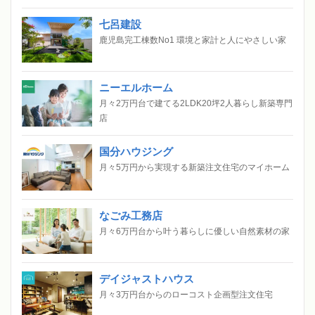
七呂建設
鹿児島完工棟数No1 環境と家計と人にやさしい家
ニーエルホーム
月々2万円台で建てる2LDK20坪2人暮らし新築専門
店
国分ハウジング
月々5万円から実現する新築注文住宅のマイホーム
なごみ工務店
月々6万円台から叶う暮らしに優しい自然素材の家
デイジャストハウス
月々3万円台からのローコスト企画型注文住宅