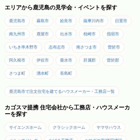
エリアから鹿児島の見学会・イベントを探す
鹿児島市
霧島市
姶良市
薩摩川内市
日置市
南九州市
鹿屋市
出水市
枕崎市
指宿市
いちき串木野市
志布志市
南さつま市
曽於市
阿久根市
伊佐市
垂水市
肝属郡
曽於郡
さつま町
湧水町
長島町
鹿児島市で注文住宅を建てるハウスメーカー・工務店一覧
カゴスマ提携 住宅会社から工務店・ハウスメーカ
ーを探す
サイエンスホーム
クラシックホーム
ヤマサハウス