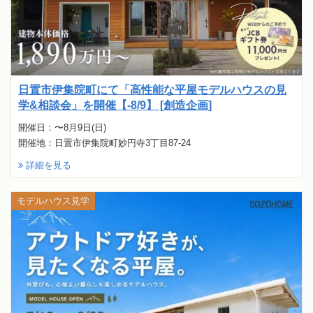
日置市伊集院町にて「高性能な平屋モデルハウスの見
学&相談会」を開催【-8/9】 [創造企画]
開催日：〜8月9日(日)
開催地：日置市伊集院町妙円寺3丁目87-24
詳細を見る
モデルハウス見学