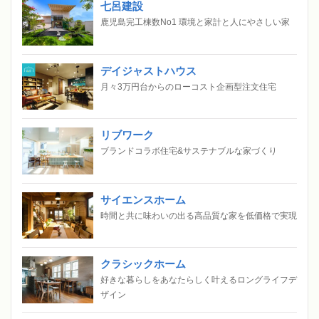
七呂建設
鹿児島完工棟数No1 環境と家計と人にやさしい家
デイジャストハウス
月々3万円台からのローコスト企画型注文住宅
リブワーク
ブランドコラボ住宅&サステナブルな家づくり
サイエンスホーム
時間と共に味わいの出る高品質な家を低価格で実現
クラシックホーム
好きな暮らしをあなたらしく叶えるロングライフデ
ザイン