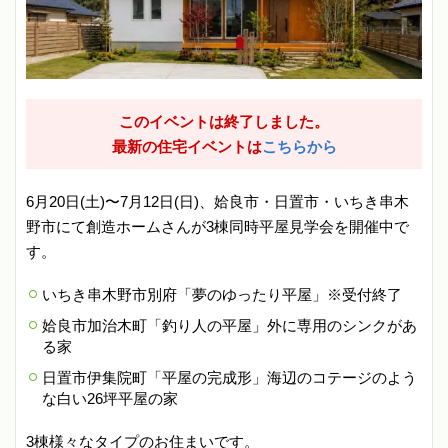
このイベントは終了しました。
最新の住宅イベントは
こちらから
6月20日(土)〜7月12日(日)、姶良市・日置市・いちき串木
野市にて創造ホームさんが3棟同時平屋見学会を開催中で
す。
いちき串木野市別府「夢のゆったり平屋」※受付終了
姶良市加治木町「釣り人の平屋」外に専用のシンクがあ
る家
日置市伊集院町「平屋の完成形」海辺のコテージのよう
な白い26坪平屋の家
3棟様々なタイプのお住まいです。