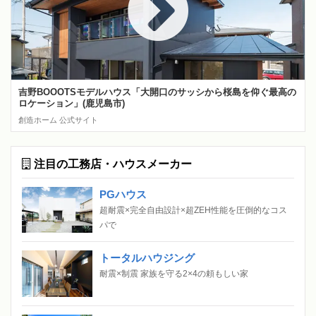
吉野BOOOTSモデルハウス「大開口のサッシから桜島を仰ぐ最高の
ロケーション」(鹿児島市)
創造ホーム 公式サイト
注目の工務店・ハウスメーカー
PGハウス
超耐震×完全自由設計×超ZEH性能を圧倒的なコス
パで
トータルハウジング
耐震×制震 家族を守る2×4の頼もしい家