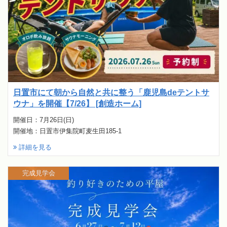
日置市にて朝から自然と共に整う「鹿児島deテントサ
ウナ」を開催【7/26】 [創造ホーム]
開催日：7月26日(日)
開催地：日置市伊集院町麦生田185-1
詳細を見る
完成見学会