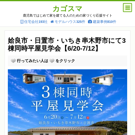
カゴスマ
鹿児島ではじめて家を建てる人のための家づくり応援サイト
住宅会社
社
モデルハウス
件
建築事例
件
193
325
810
姶良市・日置市・いちき串木野市にて3
棟同時平屋見学会【6/20-7/12】
行ってみたい人は
をクリック