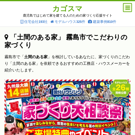
カゴスマ
鹿児島ではじめて家を建てる人のための家づくり応援サイト
住宅会社
社
モデルハウス
件
建築事例
件
193
325
810
「土間のある家」 霧島市でこだわりの
家づくり
霧島市で「
土間のある家
」を検討しているあなたに、家づくりのこだわ
り「土間のある家」を依頼できるおすすめの工務店・ハウスメーカーを
紹介いたします。