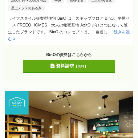
2000万円〜3000万円台
平屋
規格住宅
土間のある家
屋上テラスのある家
ライフスタイル提案型住宅 BinO は、スキップフロア BinO、平屋ベ
ース FREEQ HOMES、大人の秘密基地 AzitO がひとつになって誕
生したブランドです。 BinO のコンセプトは、「自遊に ...
続きを読
む
BinOの資料はこちらから
資料請求
【無料】