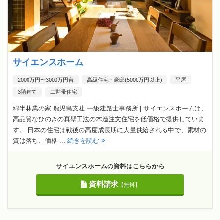
サイエンスホーム
2000万円〜3000万円台
高級住宅・豪邸(5000万円以上)
平屋
3階建て
二世帯住宅
綿半林業の家 鹿児島支社 一級建築士事務所 | サイエンスホームは、
高品質なひのきの真壁工法の木造注文住宅を低価格で提供していま
す。 日本の住宅は戦後の高度成長期に大量供給される中で、素材の
質は落ち、価格 ...
続きを読む
サイエンスホームの資料はこちらから
資料請求
【無料】