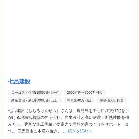
七呂建設
ローコスト住宅(1000万円台〜)
2000万円〜3000万円台
高級住宅・豪邸(5000万円以上)
坪単価40万円台
坪単価50万円台
七呂建設（しちろけんせつ）さんは、鹿児島を中心に注文住宅を手
がける地域密着型の住宅会社。自由設計と高い耐震・断熱性能を強
みとし、豊富な施工実績と提案力で理想の家づくりをサポートしま
す。 鹿児島市に本店を置き、 ...
続きを読む