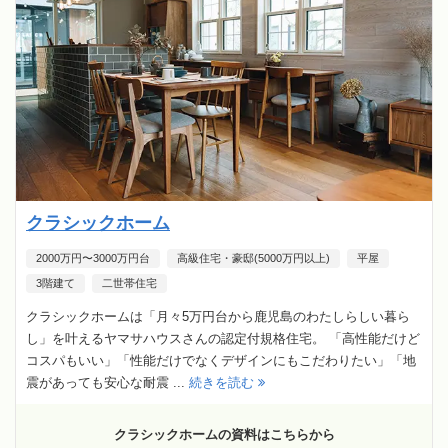
クラシックホーム
2000万円〜3000万円台
高級住宅・豪邸(5000万円以上)
平屋
3階建て
二世帯住宅
クラシックホームは「月々5万円台から鹿児島のわたしらしい暮ら
し」を叶えるヤマサハウスさんの認定付規格住宅。 「高性能だけど
コスパもいい」「性能だけでなくデザインにもこだわりたい」「地
震があっても安心な耐震 ...
続きを読む
クラシックホームの資料はこちらから