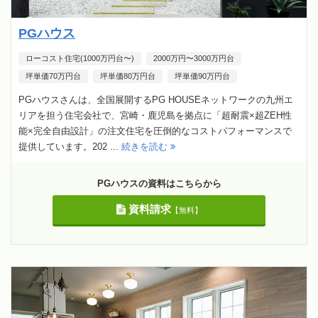
PGハウス
ローコスト住宅(1000万円台〜)
2000万円〜3000万円台
坪単価70万円台
坪単価80万円台
坪単価90万円台
PGハウスさんは、全国展開するPG HOUSEネットワークの九州エ
リアを担う住宅会社で、宮崎・鹿児島を拠点に「超耐震×超ZEH性
能×完全自由設計」の注文住宅を圧倒的なコストパフォーマンスで
提供しています。202 ...
続きを読む
PGハウスの資料はこちらから
資料請求
【無料】