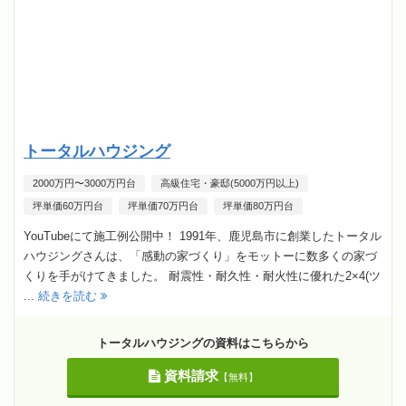
トータルハウジング
2000万円〜3000万円台
高級住宅・豪邸(5000万円以上)
坪単価60万円台
坪単価70万円台
坪単価80万円台
YouTubeにて施工例公開中！ 1991年、鹿児島市に創業したトータル
ハウジングさんは、「感動の家づくり」をモットーに数多くの家づ
くりを手がけてきました。 耐震性・耐久性・耐火性に優れた2×4(ツ
...
続きを読む
トータルハウジングの資料はこちらから
資料請求
【無料】