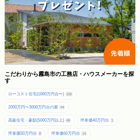
こだわりから霧島市の工務店・ハウスメーカーを探
す
ローコスト住宅(1000万円台〜)
105
2000万円〜3000万円台の家
44
高級住宅・豪邸(5000万円以上)
坪単価40万円台
49
1
坪単価50万円台
坪単価60万円台
8
14