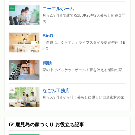
ニーエルホーム
月々2万円台で建てる2LDK20坪2人暮らし新築専門
店
BinO
「自遊に、くらす。」ライフスタイル提案型住宅 B
inO
感動
家の中でバスケットボール！夢を叶える感動の家
なごみ工務店
月々6万円台から叶う暮らしに優しい自然素材の家
鹿児島の家づくり お役立ち記事