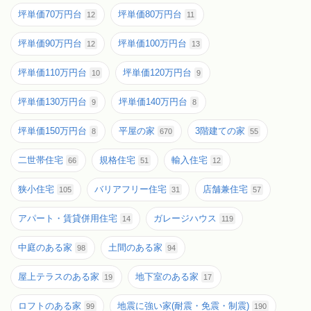
坪単価70万円台
坪単価80万円台
12
11
坪単価90万円台
坪単価100万円台
12
13
坪単価110万円台
坪単価120万円台
10
9
坪単価130万円台
坪単価140万円台
9
8
坪単価150万円台
平屋の家
3階建ての家
8
670
55
二世帯住宅
規格住宅
輸入住宅
66
51
12
狭小住宅
バリアフリー住宅
店舗兼住宅
105
31
57
アパート・賃貸併用住宅
ガレージハウス
14
119
中庭のある家
土間のある家
98
94
屋上テラスのある家
地下室のある家
19
17
ロフトのある家
地震に強い家(耐震・免震・制震)
99
190