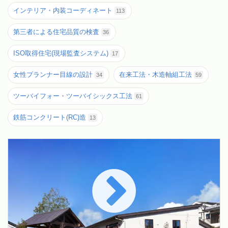
インテリア・内装コーディネート
113
第三者による住宅品質の検査
36
ISO取得住宅(現場監査システム)
17
女性プランナー目線の設計
在来工法・木造軸組工法
34
59
ツーバイフォー・ツーバイシックス工法
61
鉄筋コンクリート(RC)造
13