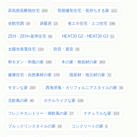
高気密高断熱住宅
長期優良住宅・長持ちする家
204
121
全館空調
床暖房
省エネ住宅・エコ住宅
18
15
196
ZEH・ZEH+基準住宅
HEAT20 G2・HEAT20 G3
56
21
太陽光発電住宅
防音・遮音
124
26
和モダン・和風の家
木の家・無垢材の家
189
303
健康住宅・自然素材の家
国産材・地元材の家
179
72
モダンな家
西海岸風・カリフォルニアスタイルの家
267
34
北欧風の家
ホテルライクな家
40
109
フレンチカントリー・南欧風の家
ナチュラルな家
27
153
ブルックリンスタイルの家
コンクリートの家
18
6