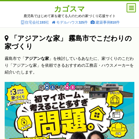
カゴスマ
鹿児島ではじめて家を建てる人のための家づくり応援サイト
住宅会社
社
モデルハウス
件
建築事例
件
193
325
810
「アジアンな家」 霧島市でこだわりの
家づくり
霧島市で「
アジアンな家
」を検討しているあなたに、家づくりのこだわ
り「アジアンな家」を依頼できるおすすめの工務店・ハウスメーカーを
紹介いたします。