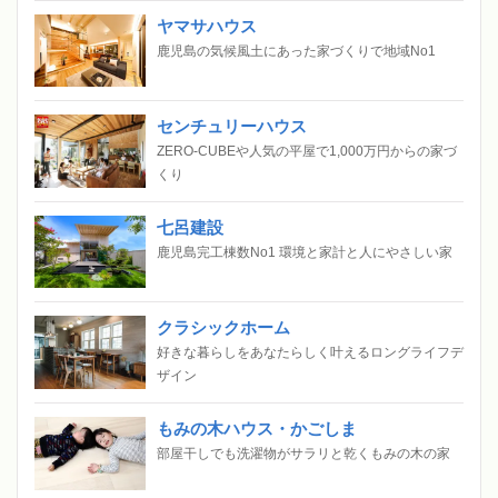
ヤマサハウス
鹿児島の気候風土にあった家づくりで地域No1
センチュリーハウス
ZERO-CUBEや人気の平屋で1,000万円からの家づ
くり
七呂建設
鹿児島完工棟数No1 環境と家計と人にやさしい家
クラシックホーム
好きな暮らしをあなたらしく叶えるロングライフデ
ザイン
もみの木ハウス・かごしま
部屋干しでも洗濯物がサラリと乾くもみの木の家