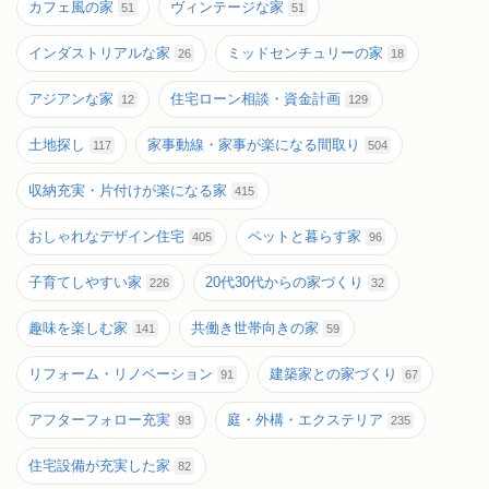
カフェ風の家
ヴィンテージな家
51
51
インダストリアルな家
ミッドセンチュリーの家
26
18
アジアンな家
住宅ローン相談・資金計画
12
129
土地探し
家事動線・家事が楽になる間取り
117
504
収納充実・片付けが楽になる家
415
おしゃれなデザイン住宅
ペットと暮らす家
405
96
子育てしやすい家
20代30代からの家づくり
226
32
趣味を楽しむ家
共働き世帯向きの家
141
59
リフォーム・リノベーション
建築家との家づくり
91
67
アフターフォロー充実
庭・外構・エクステリア
93
235
住宅設備が充実した家
82