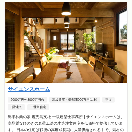
サイエンスホーム
2000万円〜3000万円台
高級住宅・豪邸(5000万円以上)
平屋
3階建て
二世帯住宅
綿半林業の家 鹿児島支社 一級建築士事務所 | サイエンスホームは、
高品質なひのきの真壁工法の木造注文住宅を低価格で提供していま
す。 日本の住宅は戦後の高度成長期に大量供給される中で、素材の