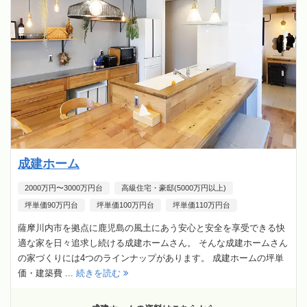
成建ホーム
2000万円〜3000万円台
高級住宅・豪邸(5000万円以上)
坪単価90万円台
坪単価100万円台
坪単価110万円台
薩摩川内市を拠点に鹿児島の風土にあう安心と安全を享受できる快
適な家を日々追求し続ける成建ホームさん。 そんな成建ホームさん
の家づくりには4つのラインナップがあります。 成建ホームの坪単
価・建築費 ...
続きを読む