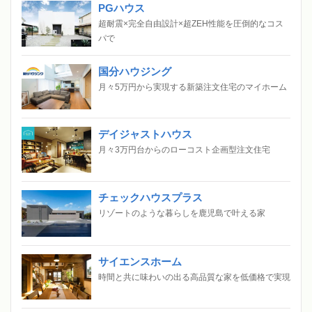
PGハウス
超耐震×完全自由設計×超ZEH性能を圧倒的なコス
パで
国分ハウジング
月々5万円から実現する新築注文住宅のマイホーム
デイジャストハウス
月々3万円台からのローコスト企画型注文住宅
チェックハウスプラス
リゾートのような暮らしを鹿児島で叶える家
サイエンスホーム
時間と共に味わいの出る高品質な家を低価格で実現