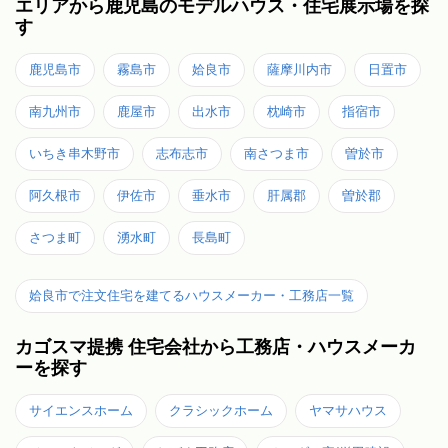
エリアから鹿児島のモデルハウス・住宅展示場を探
す
鹿児島市
霧島市
姶良市
薩摩川内市
日置市
南九州市
鹿屋市
出水市
枕崎市
指宿市
いちき串木野市
志布志市
南さつま市
曽於市
阿久根市
伊佐市
垂水市
肝属郡
曽於郡
さつま町
湧水町
長島町
姶良市で注文住宅を建てるハウスメーカー・工務店一覧
カゴスマ提携 住宅会社から工務店・ハウスメーカ
ーを探す
サイエンスホーム
クラシックホーム
ヤマサハウス