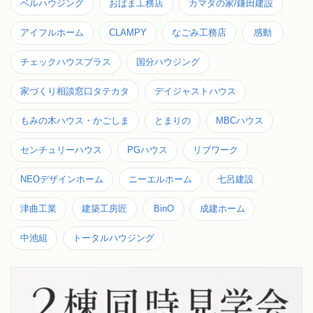
ベルハウジング
おばま工務店
カマダの家/鎌田建設
アイフルホーム
CLAMPY
なごみ工務店
感動
チェックハウスプラス
国分ハウジング
家づくり相談窓口タテカタ
デイジャストハウス
もみの木ハウス・かごしま
とまりの
MBCハウス
センチュリーハウス
PGハウス
リブワーク
NEOデザインホーム
ニーエルホーム
七呂建設
津曲工業
建築工房匠
BinO
成建ホーム
中池組
トータルハウジング