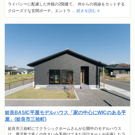
ライバシーに配慮した外観の2階建て。 外からの視線をカットする
クローズドな玄関ポーチ。エントラ ...
続きを読む
姶良BASIC平屋モデルハウス「家の中心にWICのある平
屋」(姶良市三拾町)
姶良市三拾町にてクラシックホームさんが公開中のモデルハウス
は、鹿児島で多くの住まいを手掛けてきた設計チームが企画したラ