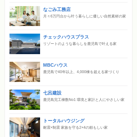
なごみ工務店
月々6万円台から叶う暮らしに優しい自然素材の家
チェックハウスプラス
リゾートのような暮らしを鹿児島で叶える家
MBCハウス
鹿児島で40年以上、4,000棟を超える家づくり
七呂建設
鹿児島完工棟数No1 環境と家計と人にやさしい家
トータルハウジング
耐震×制震 家族を守る2×4の頼もしい家