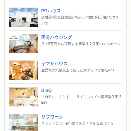
PGハウス
超耐震×完全自由設計×超ZEH性能を圧倒的なコス
パで
国分ハウジング
月々5万円から実現する新築注文住宅のマイホーム
ヤマサハウス
鹿児島の気候風土にあった家づくりで地域No1
BinO
「自遊に、くらす。」ライフスタイル提案型住宅 B
inO
リブワーク
ブランドコラボ住宅&サステナブルな家づくり