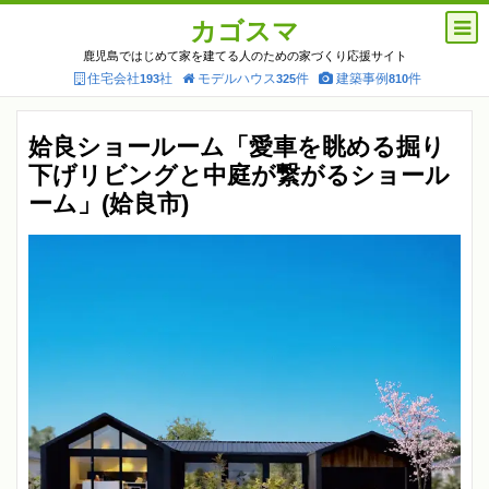
カゴスマ
鹿児島ではじめて家を建てる人のための家づくり応援サイト
住宅会社
社
モデルハウス
件
建築事例
件
193
325
810
姶良ショールーム「愛車を眺める掘り
下げリビングと中庭が繋がるショール
ーム」(姶良市)