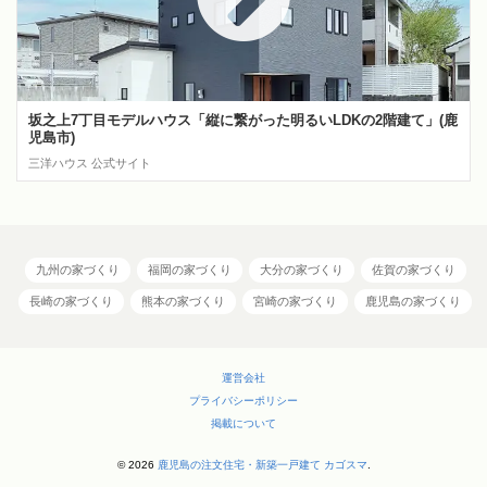
坂之上7丁目モデルハウス「縦に繋がった明るいLDKの2階建て」(鹿
児島市)
三洋ハウス 公式サイト
九州の家づくり
福岡の家づくり
大分の家づくり
佐賀の家づくり
長崎の家づくり
熊本の家づくり
宮崎の家づくり
鹿児島の家づくり
運営会社
プライバシーポリシー
掲載について
© 2026
鹿児島の注文住宅・新築一戸建て カゴスマ
.