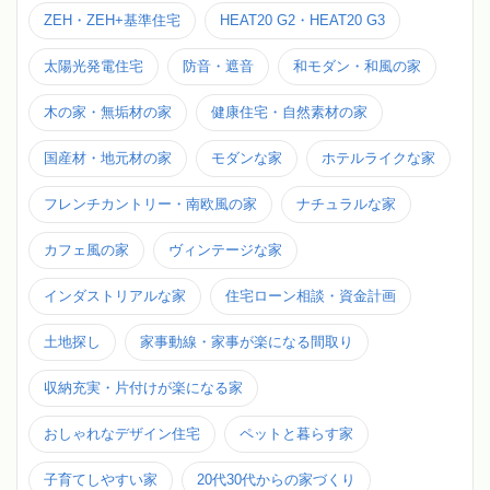
ZEH・ZEH+基準住宅
HEAT20 G2・HEAT20 G3
太陽光発電住宅
防音・遮音
和モダン・和風の家
木の家・無垢材の家
健康住宅・自然素材の家
国産材・地元材の家
モダンな家
ホテルライクな家
フレンチカントリー・南欧風の家
ナチュラルな家
カフェ風の家
ヴィンテージな家
インダストリアルな家
住宅ローン相談・資金計画
土地探し
家事動線・家事が楽になる間取り
収納充実・片付けが楽になる家
おしゃれなデザイン住宅
ペットと暮らす家
子育てしやすい家
20代30代からの家づくり