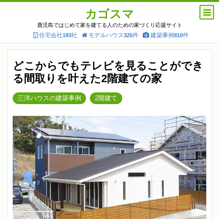
カゴスマ
鹿児島ではじめて家を建てる人のための家づくり応援サイト
住宅会社
社
モデルハウス
件
建築事例
件
193
325
810
どこからでもテレビを見ることができ
る間取りを叶えた2階建ての家
三洋ハウスの建築事例
2階建て