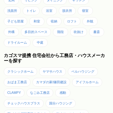
玄関
リビング
ダイニング
キッチン
洗面所
トイレ
浴室
脱衣所
寝室
子ども部屋
和室
収納
ロフト
外観
外構
多目的スペース
階段
吹抜け
書斎
ドライルーム
中庭
カゴスマ提携 住宅会社から工務店・ハウスメーカ
ーを探す
クラシックホーム
ヤマサハウス
ベルハウジング
おばま工務店
カマダの家/鎌田建設
アイフルホーム
CLAMPY
なごみ工務店
感動
チェックハウスプラス
国分ハウジング