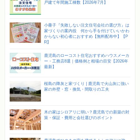
戸建て年間施工棟数【2026年7月】
小冊子『失敗しない注文住宅会社の選び方』は
家づくりの案内役 何から手を付けていいかわ
からない初心者におすすめ【無料配布中】【P
R】
鹿児島のローコスト住宅おすすめハウスメーカ
ー・工務店8選｜価格例と相場の目安【2026年
最新】
桜島の降灰と家づくり | 鹿児島で火山灰に強い
家の外壁・窓・換気・間取りの工夫
木の家はシロアリに弱い？鹿児島での新築の対
策・保証・費用と会社選びのポイント