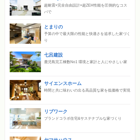
超耐震×完全自由設計×超ZEH性能を圧倒的なコス
パで
とまりの
予算の中で最大限の性能と快適さを追求した家づく
り
七呂建設
鹿児島完工棟数No1 環境と家計と人にやさしい家
サイエンスホーム
時間と共に味わいの出る高品質な家を低価格で実現
リブワーク
ブランドコラボ住宅&サステナブルな家づくり
ヤマサハウス