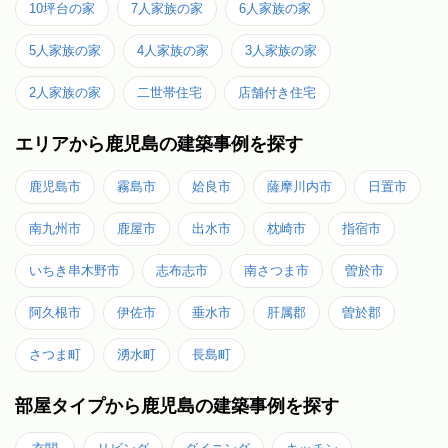
10坪台の家
7人家族の家
6人家族の家
5人家族の家
4人家族の家
3人家族の家
2人家族の家
二世帯住宅
店舗付き住宅
エリアから鹿児島の建築事例を探す
鹿児島市
霧島市
姶良市
薩摩川内市
日置市
南九州市
鹿屋市
出水市
枕崎市
指宿市
いちき串木野市
志布志市
南さつま市
曽於市
阿久根市
伊佐市
垂水市
肝属郡
曽於郡
さつま町
湧水町
長島町
部屋タイプから鹿児島の建築事例を探す