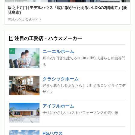
坂之上7丁目モデルハウス「縦に繋がった明るいLDKの2階建て」(鹿
児島市)
三洋ハウス 公式サイト
注目の工務店・ハウスメーカー
ニーエルホーム
月々2万円台で建てる2LDK20坪2人暮らし新築専門
店
クラシックホーム
好きな暮らしをあなたらしく叶えるロングライフデ
ザイン
アイフルホーム
子供にやさしいコストパフォーマンスの高い家
PGハウス