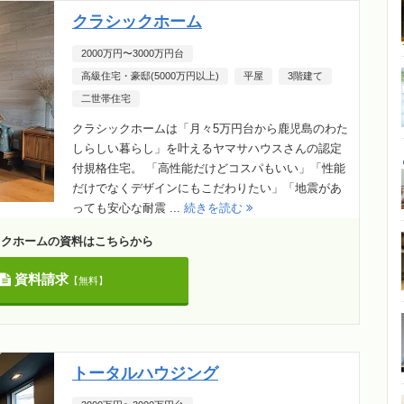
クラシックホーム
2000万円〜3000万円台
高級住宅・豪邸(5000万円以上)
平屋
3階建て
二世帯住宅
クラシックホームは「月々5万円台から鹿児島のわた
しらしい暮らし」を叶えるヤマサハウスさんの認定
付規格住宅。 「高性能だけどコスパもいい」「性能
だけでなくデザインにもこだわりたい」「地震があ
っても安心な耐震 ...
続きを読む
ックホームの資料はこちらから
資料請求
【無料】
トータルハウジング