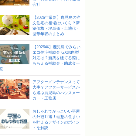
会社
【2026年最新】鹿児島の注
文住宅の相場はいくら？新
築価格・坪単価・土地代・
世帯年収のまとめ
【2026年】鹿児島でみらい
エコ住宅補助金 GX志向型
対応は？新築を建てる際に
もらえる補助金・助成金一
覧
アフターメンテナンスって
大事？アフターサービスか
ら選ぶ鹿児島のハウスメー
カー・工務店
おしゃれでかっこいい平屋
の外観12選！理想の住まい
を叶えるデザインのポイン
トを解説