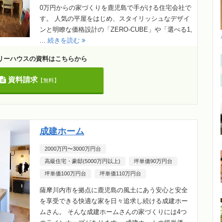
0万円からの家づくりを鹿児島で手がける住宅会社で
す。 人気の平屋をはじめ、スタイリッシュなデザイ
ンと明瞭な価格設計の「ZERO-CUBE」や「選べる1,
...
続きを読む
リーハウスの資料はこちらから
資料請求
【無料】
成建ホーム
2000万円〜3000万円台
高級住宅・豪邸(5000万円以上)
坪単価90万円台
坪単価100万円台
坪単価110万円台
薩摩川内市を拠点に鹿児島の風土にあう安心と安全
を享受できる快適な家を日々追求し続ける成建ホー
ムさん。 そんな成建ホームさんの家づくりには4つ