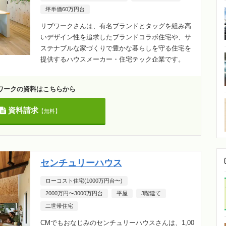
坪単価60万円台
リブワークさんは、有名ブランドとタッグを組み高
いデザイン性を追求したブランドコラボ住宅や、サ
ステナブルな家づくりで豊かな暮らしを守る住宅を
提供するハウスメーカー・住宅テック企業です。
ワークの資料はこちらから
資料請求
【無料】
センチュリーハウス
ローコスト住宅(1000万円台〜)
2000万円〜3000万円台
平屋
3階建て
二世帯住宅
CMでもおなじみのセンチュリーハウスさんは、1,00