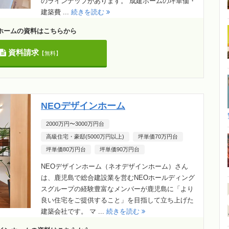
のラインナップがあります。 成建ホームの坪単価・
建築費 ...
続きを読む
ホームの資料はこちらから
資料請求
【無料】
NEOデザインホーム
2000万円〜3000万円台
高級住宅・豪邸(5000万円以上)
坪単価70万円台
坪単価80万円台
坪単価90万円台
NEOデザインホーム（ネオデザインホーム）さん
は、鹿児島で総合建設業を営むNEOホールディング
スグループの経験豊富なメンバーが鹿児島に「より
良い住宅をご提供すること」を目指して立ち上げた
建築会社です。 マ ...
続きを読む