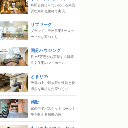
時間と共に味わいの出る高品
質な家を低価格で実現
リブワーク
ブランドコラボ住宅&サステ
ナブルな家づくり
国分ハウジング
月々5万円から実現する新築
注文住宅のマイホーム
とまりの
予算の中で最大限の性能と快
適さを追求した家づくり
感動
家の中でバスケットボール！
夢を叶える感動の家