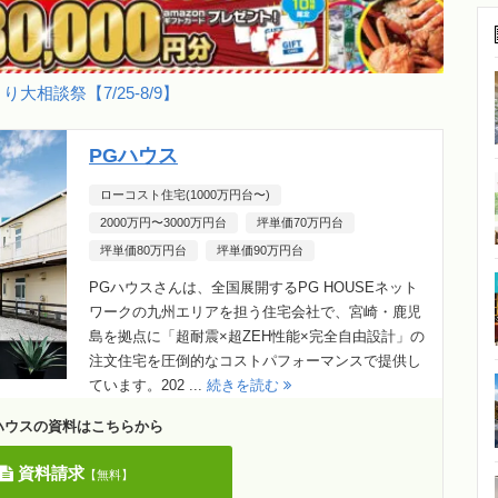
り大相談祭【7/25-8/9】
PGハウス
ローコスト住宅(1000万円台〜)
2000万円〜3000万円台
坪単価70万円台
坪単価80万円台
坪単価90万円台
PGハウスさんは、全国展開するPG HOUSEネット
ワークの九州エリアを担う住宅会社で、宮崎・鹿児
島を拠点に「超耐震×超ZEH性能×完全自由設計」の
注文住宅を圧倒的なコストパフォーマンスで提供し
ています。202 ...
続きを読む
ハウスの資料はこちらから
資料請求
【無料】