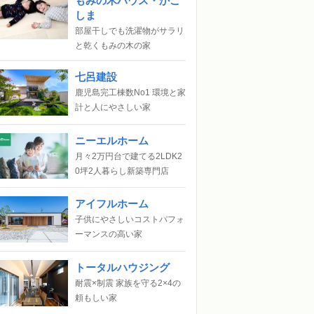
もみの木ハウス・かご
しま
部屋干しでも洗濯物がサラリ
と乾くもみの木の家
七呂建設
鹿児島完工棟数No1 環境と家
計と人にやさしい家
ニーエルホーム
月々2万円台で建てる2LDK2
0坪2人暮らし新築専門店
アイフルホーム
子供にやさしいコストパフォ
ーマンスの高い家
トータルハウジング
耐震×制震 家族を守る2×4の
頼もしい家