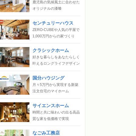
鹿児島の気候風土に合わせた
オリジナルの漆喰
センチュリーハウス
ZERO-CUBEや人気の平屋で
1,000万円からの家づくり
クラシックホーム
好きな暮らしをあなたらしく
叶えるロングライフデザイン
国分ハウジング
月々5万円から実現する新築
注文住宅のマイホーム
サイエンスホーム
時間と共に味わいの出る高品
質な家を低価格で実現
なごみ工務店