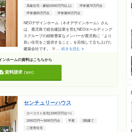
高級住宅・豪邸(5000万円以上)
坪単価70万円台
坪単価80万円台
坪単価90万円台
NEOデザインホーム（ネオデザインホーム）さん
は、鹿児島で総合建設業を営むNEOホールディング
スグループの経験豊富なメンバーが鹿児島に「より
良い住宅をご提供すること」を目指して立ち上げた
建築会社です。 マ ...
続きを読む
ザインホームの資料はこちらから
資料請求
【無料】
センチュリーハウス
ローコスト住宅(1000万円台〜)
2000万円〜3000万円台
平屋
3階建て
二世帯住宅