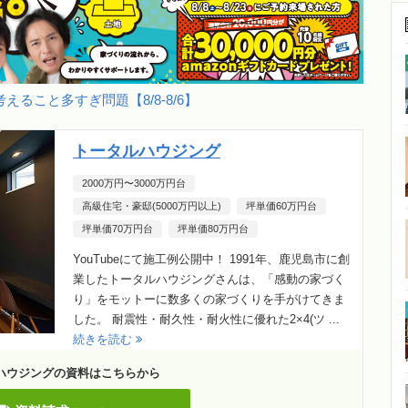
えること多すぎ問題【8/8-8/6】
トータルハウジング
2000万円〜3000万円台
高級住宅・豪邸(5000万円以上)
坪単価60万円台
坪単価70万円台
坪単価80万円台
YouTubeにて施工例公開中！ 1991年、鹿児島市に創
業したトータルハウジングさんは、「感動の家づく
り」をモットーに数多くの家づくりを手がけてきま
した。 耐震性・耐久性・耐火性に優れた2×4(ツ ...
続きを読む
ハウジングの資料はこちらから