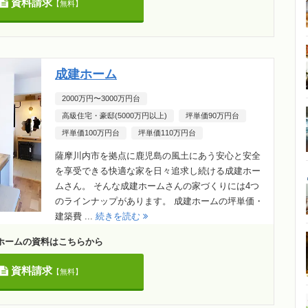
資料請求
【無料】
成建ホーム
2000万円〜3000万円台
高級住宅・豪邸(5000万円以上)
坪単価90万円台
坪単価100万円台
坪単価110万円台
薩摩川内市を拠点に鹿児島の風土にあう安心と安全
を享受できる快適な家を日々追求し続ける成建ホー
ムさん。 そんな成建ホームさんの家づくりには4つ
のラインナップがあります。 成建ホームの坪単価・
建築費 ...
続きを読む
ホームの資料はこちらから
資料請求
【無料】