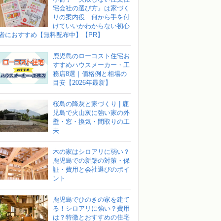
宅会社の選び方』は家づく
りの案内役 何から手を付
けていいかわからない初心
者におすすめ【無料配布中】【PR】
鹿児島のローコスト住宅お
すすめハウスメーカー・工
務店8選｜価格例と相場の
目安【2026年最新】
桜島の降灰と家づくり | 鹿
児島で火山灰に強い家の外
壁・窓・換気・間取りの工
夫
木の家はシロアリに弱い？
鹿児島での新築の対策・保
証・費用と会社選びのポイ
ント
鹿児島でひのきの家を建て
る！シロアリに強い？費用
は？特徴とおすすめの住宅