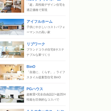
「超」高性能デザイン住宅を
適正価格で実現
アイフルホーム
子供にやさしいコストパフォ
ーマンスの高い家
リブワーク
ブランドコラボ住宅&サステ
ナブルな家づくり
BinO
「自遊に、くらす。」ライフ
スタイル提案型住宅 BinO
PGハウス
超耐震×完全自由設計×超ZEH
性能を圧倒的なコスパで