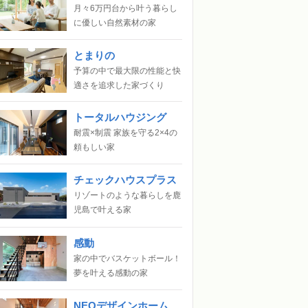
月々6万円台から叶う暮らし
に優しい自然素材の家
とまりの
予算の中で最大限の性能と快
適さを追求した家づくり
トータルハウジング
耐震×制震 家族を守る2×4の
頼もしい家
チェックハウスプラス
リゾートのような暮らしを鹿
児島で叶える家
感動
家の中でバスケットボール！
夢を叶える感動の家
NEOデザインホーム