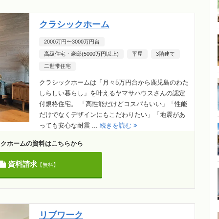
クラシックホーム
2000万円〜3000万円台
高級住宅・豪邸(5000万円以上)
平屋
3階建て
二世帯住宅
クラシックホームは「月々5万円台から鹿児島のわた
しらしい暮らし」を叶えるヤマサハウスさんの認定
付規格住宅。 「高性能だけどコスパもいい」「性能
だけでなくデザインにもこだわりたい」「地震があ
っても安心な耐震 ...
続きを読む
ックホームの資料はこちらから
資料請求
【無料】
リブワーク