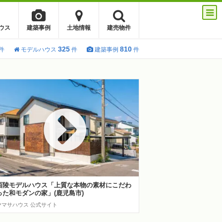
ウス
建築事例
土地情報
建売物件
325
810
件
モデルハウス
件
建築事例
件
西陵モデルハウス「上質な本物の素材にこだわ
った和モダンの家」(鹿児島市)
ヤマサハウス 公式サイト