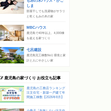
もみの木ハウス・かご
しま
部屋干しでも洗濯物がサラリ
と乾くもみの木の家
MBCハウス
鹿児島で40年以上、4,000棟
を超える家づくり
七呂建設
鹿児島完工棟数No1 環境と家
計と人にやさしい家
鹿児島の家づくり お役立ち記事
鹿児島の工務店ランキング
注文住宅・新築一戸建て年
間施工棟数【2026年8月】
小冊子『失敗しない注文住