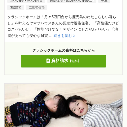
2000万円〜3000万円台
高級住宅・豪邸(5000万円以上)
平屋
3階建て
二世帯住宅
クラシックホームは「月々5万円台から鹿児島のわたしらしい暮ら
し」を叶えるヤマサハウスさんの認定付規格住宅。 「高性能だけど
コスパもいい」「性能だけでなくデザインにもこだわりたい」「地
震があっても安心な耐震 ...
続きを読む
クラシックホームの資料はこちらから
資料請求
【無料】