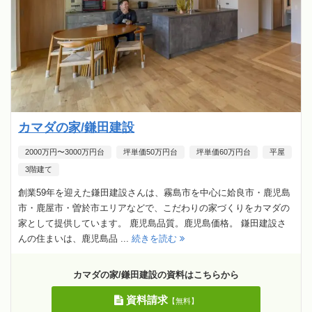
カマダの家/鎌田建設
2000万円〜3000万円台
坪単価50万円台
坪単価60万円台
平屋
3階建て
創業59年を迎えた鎌田建設さんは、霧島市を中心に姶良市・鹿児島
市・鹿屋市・曽於市エリアなどで、こだわりの家づくりをカマダの
家として提供しています。 鹿児島品質。鹿児島価格。 鎌田建設さ
んの住まいは、鹿児島品 ...
続きを読む
カマダの家/鎌田建設の資料はこちらから
資料請求
【無料】