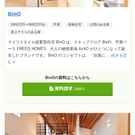
BinO
2000万円〜3000万円台
平屋
規格住宅
土間のある家
屋上テラスのある家
ライフスタイル提案型住宅 BinO は、スキップフロア BinO、平屋ベ
ース FREEQ HOMES、大人の秘密基地 AzitO がひとつになって誕
生したブランドです。 BinO のコンセプトは、「自遊に ...
続きを読
む
BinOの資料はこちらから
資料請求
【無料】