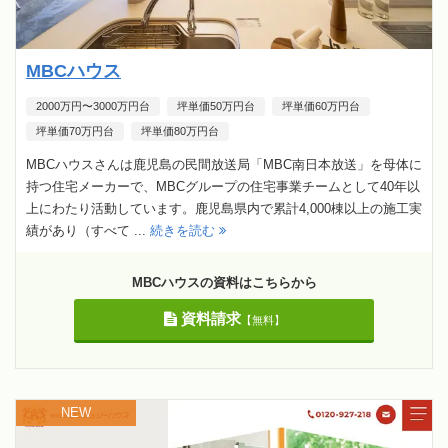
MBCハウス
2000万円〜3000万円台
坪単価50万円台
坪単価60万円台
坪単価70万円台
坪単価80万円台
MBCハウスさんは鹿児島の民間放送局「MBC南日本放送」を母体に
持つ住宅メーカーで、MBCグループの住宅事業チームとして40年以
上にわたり活動しています。鹿児島県内で累計4,000棟以上の施工実
績があり（すべて ...
続きを読む
MBCハウスの資料はこちらから
資料請求
【無料】
NEW