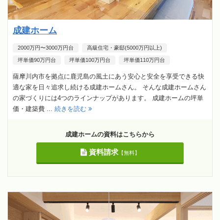
成建ホーム
2000万円〜3000万円台
高級住宅・豪邸(5000万円以上)
坪単価90万円台
坪単価100万円台
坪単価110万円台
薩摩川内市を拠点に鹿児島の風土にあう安心と安全を享受できる快
適な家を日々追求し続ける成建ホームさん。 そんな成建ホームさん
の家づくりには4つのラインナップがあります。 成建ホームの坪単
価・建築費 ...
続きを読む
成建ホームの資料はこちらから
資料請求
【無料】