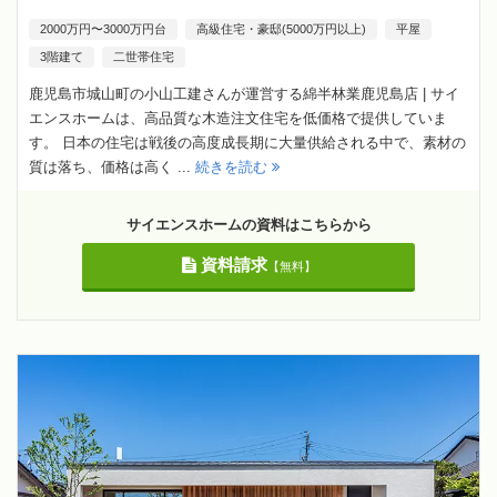
2000万円〜3000万円台
高級住宅・豪邸(5000万円以上)
平屋
3階建て
二世帯住宅
鹿児島市城山町の小山工建さんが運営する綿半林業鹿児島店 | サイ
エンスホームは、高品質な木造注文住宅を低価格で提供していま
す。 日本の住宅は戦後の高度成長期に大量供給される中で、素材の
質は落ち、価格は高く ...
続きを読む
サイエンスホームの資料はこちらから
資料請求
【無料】