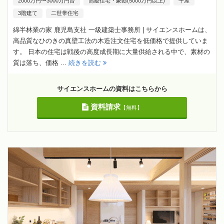
2000万円〜3000万円台
高級住宅・豪邸(5000万円以上)
平屋
3階建て
二世帯住宅
綿半林業の家 鹿児島支社 一級建築士事務所 | サイエンスホームは、
高品質なひのきの真壁工法の木造注文住宅を低価格で提供していま
す。 日本の住宅は戦後の高度成長期に大量供給される中で、素材の
質は落ち、価格 ...
続きを読む
サイエンスホームの資料はこちらから
資料請求
【無料】