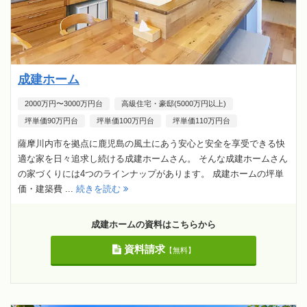
成建ホーム
2000万円〜3000万円台
高級住宅・豪邸(5000万円以上)
坪単価90万円台
坪単価100万円台
坪単価110万円台
薩摩川内市を拠点に鹿児島の風土にあう安心と安全を享受できる快
適な家を日々追求し続ける成建ホームさん。 そんな成建ホームさん
の家づくりには4つのラインナップがあります。 成建ホームの坪単
価・建築費 ...
続きを読む
成建ホームの資料はこちらから
資料請求
【無料】