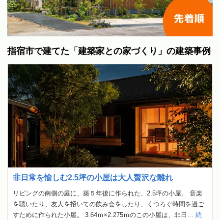
指宿市で建てた「建築家との家づくり」の建築事例
非日常を愉しむ2.5坪の小屋は大人贅沢な離れ
リビングの南側の庭に、築５年後に作られた、2.5坪の小屋。 音楽
を聴いたり、友人を招いての飲み会をしたり、くつろぐ時間を過ご
すために作られた小屋。 3.64ｍ×2.275ｍのこの小屋は、非日…
続