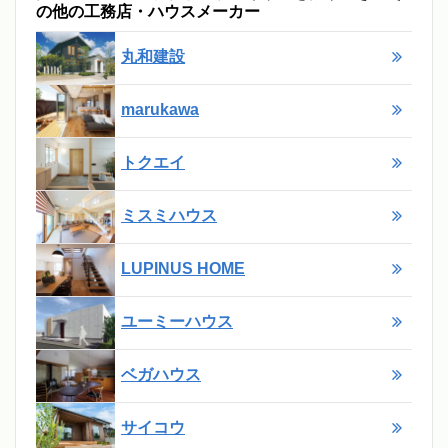
の他の工務店・ハウスメーカー
丸和建設
marukawa
トクエイ
ミスミハウス
LUPINUS HOME
ユーミーハウス
ベガハウス
サイコウ