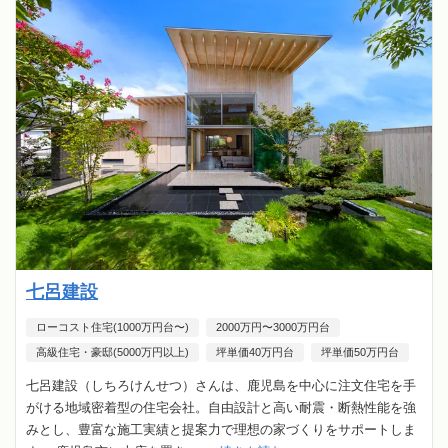
七呂建設
ローコスト住宅(1000万円台〜)
2000万円〜3000万円台
高級住宅・豪邸(5000万円以上)
坪単価40万円台
坪単価50万円台
七呂建設（しちろけんせつ）さんは、鹿児島を中心に注文住宅を手
がける地域密着型の住宅会社。自由設計と高い耐震・断熱性能を強
みとし、豊富な施工実績と提案力で理想の家づくりをサポートしま