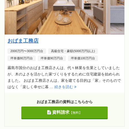
おばま工務店
2000万円〜3000万円台
高級住宅・豪邸(5000万円以上)
坪単価80万円台
坪単価90万円台
坪単価100万円台
霧島市国分のおばま工務店さんは、代々林業を生業としていました
が、木のよさを活かした家づくりをするために住宅建築を始められ
ました。 おばま工務店さんは、家を建てる目的は「家」そのもので
はなく「楽しく幸せに暮 ...
続きを読む
おばま工務店の資料はこちらから
資料請求
【無料】