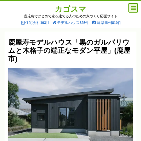
カゴスマ
鹿児島ではじめて家を建てる人のための家づくり応援サイト
住宅会社
社
モデルハウス
件
建築事例
件
193
325
810
鹿屋寿モデルハウス「黒のガルバリウ
ムと木格子の端正なモダン平屋」(鹿屋
市)