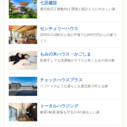
七呂建設
鹿児島完工棟数No1 環境と家計と人にやさしい家
センチュリーハウス
ZERO-CUBEや人気の平屋で1,000万円からの家づ
くり
もみの木ハウス・かごしま
部屋干しでも洗濯物がサラリと乾くもみの木の家
チェックハウスプラス
リゾートのような暮らしを鹿児島で叶える家
トータルハウジング
耐震×制震 家族を守る2×4の頼もしい家