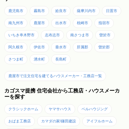
鹿児島市
霧島市
姶良市
薩摩川内市
日置市
南九州市
鹿屋市
出水市
枕崎市
指宿市
いちき串木野市
志布志市
南さつま市
曽於市
阿久根市
伊佐市
垂水市
肝属郡
曽於郡
さつま町
湧水町
長島町
鹿屋市で注文住宅を建てるハウスメーカー・工務店一覧
カゴスマ提携 住宅会社から工務店・ハウスメーカ
ーを探す
クラシックホーム
ヤマサハウス
ベルハウジング
おばま工務店
カマダの家/鎌田建設
アイフルホーム