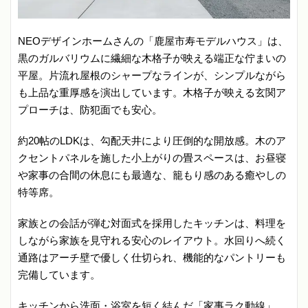
NEOデザインホームさんの「鹿屋市寿モデルハウス」は、
黒のガルバリウムに繊細な木格子が映える端正な佇まいの
平屋。片流れ屋根のシャープなラインが、シンプルながら
も上品な重厚感を演出しています。木格子が映える玄関ア
プローチは、防犯面でも安心。
約20帖のLDKは、勾配天井により圧倒的な開放感。木のア
クセントパネルを施した小上がりの畳スペースは、お昼寝
や家事の合間の休息にも最適な、籠もり感のある癒やしの
特等席。
家族との会話が弾む対面式を採用したキッチンは、料理を
しながら家族を見守れる安心のレイアウト。水回りへ続く
通路はアーチ壁で優しく仕切られ、機能的なパントリーも
完備しています。
キッチンから洗面・浴室を短く結んだ「家事ラク動線」