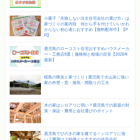
小冊子『失敗しない注文住宅会社の選び方』は
家づくりの案内役 何から手を付けていいかわ
からない初心者におすすめ【無料配布中】【P
R】
鹿児島のローコスト住宅おすすめハウスメーカ
ー・工務店8選｜価格例と相場の目安【2026年
最新】
桜島の降灰と家づくり | 鹿児島で火山灰に強い
家の外壁・窓・換気・間取りの工夫
木の家はシロアリに弱い？鹿児島での新築の対
策・保証・費用と会社選びのポイント
鹿児島でひのきの家を建てる！シロアリに強
い？費用は？特徴とおすすめの住宅会社