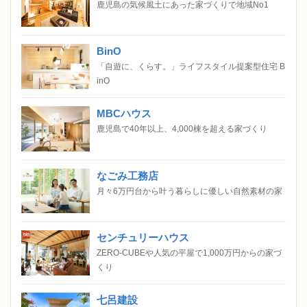
鹿児島の気候風土にあった家づくりで地域No1
BinO
「自遊に、くらす。」ライフスタイル提案型住宅 B
inO
MBCハウス
鹿児島で40年以上、4,000棟を超える家づくり
なごみ工務店
月々6万円台から叶う暮らしに優しい自然素材の家
センチュリーハウス
ZERO-CUBEや人気の平屋で1,000万円からの家づ
くり
七呂建設