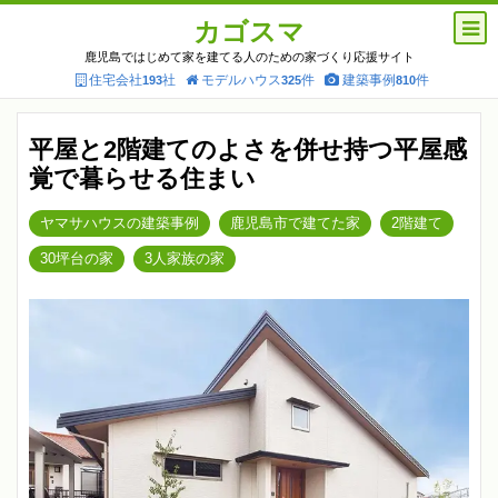
カゴスマ
鹿児島ではじめて家を建てる人のための家づくり応援サイト
住宅会社
社
モデルハウス
件
建築事例
件
193
325
810
平屋と2階建てのよさを併せ持つ平屋感
覚で暮らせる住まい
ヤマサハウスの建築事例
鹿児島市で建てた家
2階建て
30坪台の家
3人家族の家