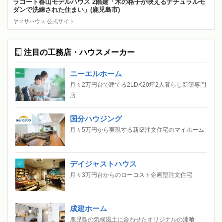
ラコート春山モデルハウス 2階建「木の格子が映えるナチュラルモ
ダンで洗練された住まい」(鹿児島市)
ヤマサハウス 公式サイト
注目の工務店・ハウスメーカー
ニーエルホーム
月々2万円台で建てる2LDK20坪2人暮らし新築専門
店
国分ハウジング
月々5万円から実現する新築注文住宅のマイホーム
デイジャストハウス
月々3万円台からのローコスト企画型注文住宅
成建ホーム
鹿児島の気候風土に合わせたオリジナルの漆喰