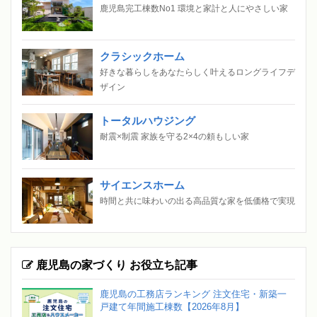
鹿児島完工棟数No1 環境と家計と人にやさしい家
クラシックホーム
好きな暮らしをあなたらしく叶えるロングライフデ
ザイン
トータルハウジング
耐震×制震 家族を守る2×4の頼もしい家
サイエンスホーム
時間と共に味わいの出る高品質な家を低価格で実現
鹿児島の家づくり お役立ち記事
鹿児島の工務店ランキング 注文住宅・新築一
戸建て年間施工棟数【2026年8月】