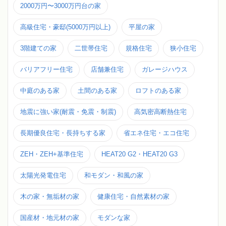
2000万円〜3000万円台の家
高級住宅・豪邸(5000万円以上)
平屋の家
3階建ての家
二世帯住宅
規格住宅
狭小住宅
バリアフリー住宅
店舗兼住宅
ガレージハウス
中庭のある家
土間のある家
ロフトのある家
地震に強い家(耐震・免震・制震)
高気密高断熱住宅
長期優良住宅・長持ちする家
省エネ住宅・エコ住宅
ZEH・ZEH+基準住宅
HEAT20 G2・HEAT20 G3
太陽光発電住宅
和モダン・和風の家
木の家・無垢材の家
健康住宅・自然素材の家
国産材・地元材の家
モダンな家