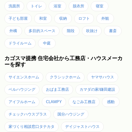
洗面所
トイレ
浴室
脱衣所
寝室
子ども部屋
和室
収納
ロフト
外観
外構
多目的スペース
階段
吹抜け
書斎
ドライルーム
中庭
カゴスマ提携 住宅会社から工務店・ハウスメーカ
ーを探す
サイエンスホーム
クラシックホーム
ヤマサハウス
ベルハウジング
おばま工務店
カマダの家/鎌田建設
アイフルホーム
CLAMPY
なごみ工務店
感動
チェックハウスプラス
国分ハウジング
家づくり相談窓口タテカタ
デイジャストハウス