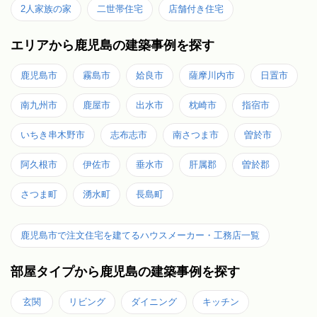
2人家族の家
二世帯住宅
店舗付き住宅
エリアから鹿児島の建築事例を探す
鹿児島市
霧島市
姶良市
薩摩川内市
日置市
南九州市
鹿屋市
出水市
枕崎市
指宿市
いちき串木野市
志布志市
南さつま市
曽於市
阿久根市
伊佐市
垂水市
肝属郡
曽於郡
さつま町
湧水町
長島町
鹿児島市で注文住宅を建てるハウスメーカー・工務店一覧
部屋タイプから鹿児島の建築事例を探す
玄関
リビング
ダイニング
キッチン