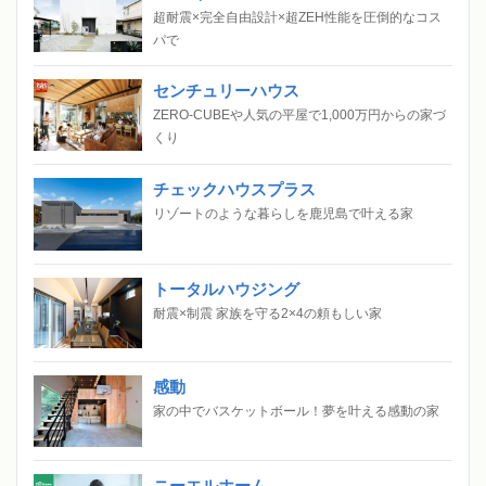
超耐震×完全自由設計×超ZEH性能を圧倒的なコス
パで
センチュリーハウス
ZERO-CUBEや人気の平屋で1,000万円からの家づ
くり
チェックハウスプラス
リゾートのような暮らしを鹿児島で叶える家
トータルハウジング
耐震×制震 家族を守る2×4の頼もしい家
感動
家の中でバスケットボール！夢を叶える感動の家
ニーエルホーム