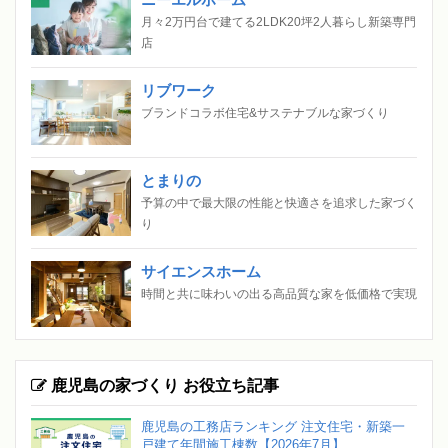
月々2万円台で建てる2LDK20坪2人暮らし新築専門
店
リブワーク
ブランドコラボ住宅&サステナブルな家づくり
とまりの
予算の中で最大限の性能と快適さを追求した家づく
り
サイエンスホーム
時間と共に味わいの出る高品質な家を低価格で実現
鹿児島の家づくり お役立ち記事
鹿児島の工務店ランキング 注文住宅・新築一
戸建て年間施工棟数【2026年7月】