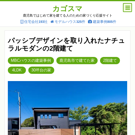
カゴスマ
鹿児島ではじめて家を建てる人のための家づくり応援サイト
住宅会社
社
モデルハウス
件
建築事例
件
193
325
805
パッシブデザインを取り入れたナチュ
ラルモダンの2階建て
MBCハウスの建築事例
鹿児島市で建てた家
2階建て
4LDK
30坪台の家