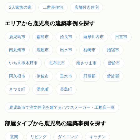
2人家族の家
二世帯住宅
店舗付き住宅
エリアから鹿児島の建築事例を探す
鹿児島市
霧島市
姶良市
薩摩川内市
日置市
南九州市
鹿屋市
出水市
枕崎市
指宿市
いちき串木野市
志布志市
南さつま市
曽於市
阿久根市
伊佐市
垂水市
肝属郡
曽於郡
さつま町
湧水町
長島町
鹿児島市で注文住宅を建てるハウスメーカー・工務店一覧
部屋タイプから鹿児島の建築事例を探す
玄関
リビング
ダイニング
キッチン