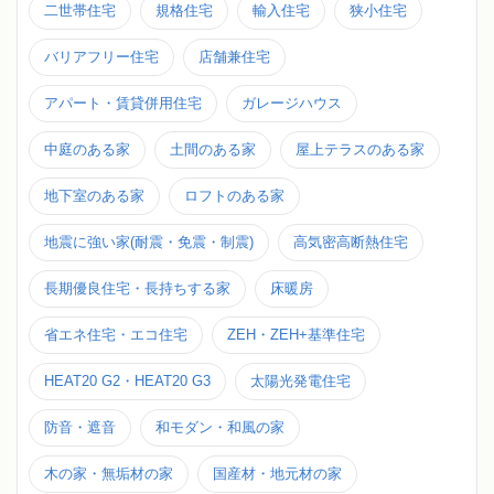
二世帯住宅
規格住宅
輸入住宅
狭小住宅
バリアフリー住宅
店舗兼住宅
アパート・賃貸併用住宅
ガレージハウス
中庭のある家
土間のある家
屋上テラスのある家
地下室のある家
ロフトのある家
地震に強い家(耐震・免震・制震)
高気密高断熱住宅
長期優良住宅・長持ちする家
床暖房
省エネ住宅・エコ住宅
ZEH・ZEH+基準住宅
HEAT20 G2・HEAT20 G3
太陽光発電住宅
防音・遮音
和モダン・和風の家
木の家・無垢材の家
国産材・地元材の家