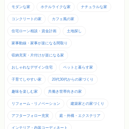
モダンな家
ホテルライクな家
ナチュラルな家
コンクリートの家
カフェ風の家
住宅ローン相談・資金計画
土地探し
家事動線・家事が楽になる間取り
収納充実・片付けが楽になる家
おしゃれなデザイン住宅
ペットと暮らす家
子育てしやすい家
20代30代からの家づくり
趣味を楽しむ家
共働き世帯向きの家
リフォーム・リノベーション
建築家との家づくり
アフターフォロー充実
庭・外構・エクステリア
インテリア・内装コーディネート