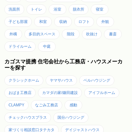
洗面所
トイレ
浴室
脱衣所
寝室
子ども部屋
和室
収納
ロフト
外観
外構
多目的スペース
階段
吹抜け
書斎
ドライルーム
中庭
カゴスマ提携 住宅会社から工務店・ハウスメーカ
ーを探す
クラシックホーム
ヤマサハウス
ベルハウジング
おばま工務店
カマダの家/鎌田建設
アイフルホーム
CLAMPY
なごみ工務店
感動
チェックハウスプラス
国分ハウジング
家づくり相談窓口タテカタ
デイジャストハウス