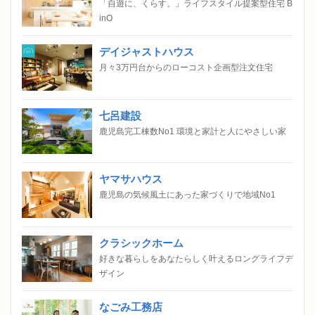
「自遊に、くらす。」ライフスタイル提案型住宅 B
inO
デイジャストハウス
月々3万円台からのローコスト企画型注文住宅
七呂建設
鹿児島完工棟数No1 環境と家計と人にやさしい家
ヤマサハウス
鹿児島の気候風土にあった家づくりで地域No1
クラシックホーム
好きな暮らしをあなたらしく叶えるロングライフデ
ザイン
なごみ工務店