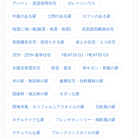
アパート・賃貸併用住宅
ガレージハウス
中庭のある家
土間のある家
ロフトのある家
地震に強い家(耐震・免震・制震)
高気密高断熱住宅
長期優良住宅・長持ちする家
省エネ住宅・エコ住宅
ZEH・ZEH+基準住宅
HEAT20 G2・HEAT20 G3
太陽光発電住宅
防音・遮音
和モダン・和風の家
木の家・無垢材の家
健康住宅・自然素材の家
国産材・地元材の家
モダンな家
西海岸風・カリフォルニアスタイルの家
北欧風の家
ホテルライクな家
フレンチカントリー・南欧風の家
ナチュラルな家
ブルックリンスタイルの家