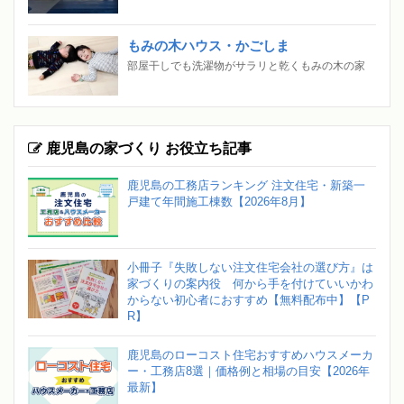
もみの木ハウス・かごしま
部屋干しでも洗濯物がサラリと乾くもみの木の家
鹿児島の家づくり お役立ち記事
鹿児島の工務店ランキング 注文住宅・新築一
戸建て年間施工棟数【2026年8月】
小冊子『失敗しない注文住宅会社の選び方』は
家づくりの案内役 何から手を付けていいかわ
からない初心者におすすめ【無料配布中】【P
R】
鹿児島のローコスト住宅おすすめハウスメーカ
ー・工務店8選｜価格例と相場の目安【2026年
最新】