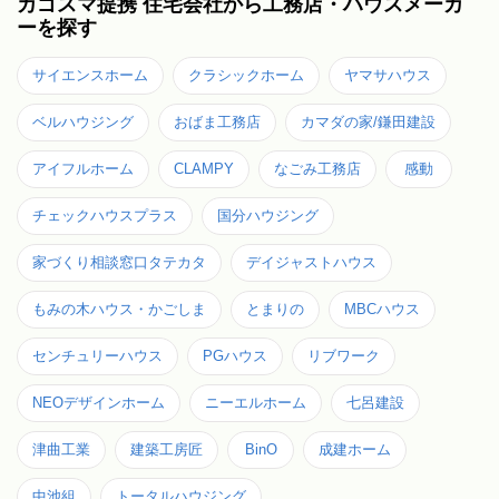
カゴスマ提携 住宅会社から工務店・ハウスメーカ
ーを探す
サイエンスホーム
クラシックホーム
ヤマサハウス
ベルハウジング
おばま工務店
カマダの家/鎌田建設
アイフルホーム
CLAMPY
なごみ工務店
感動
チェックハウスプラス
国分ハウジング
家づくり相談窓口タテカタ
デイジャストハウス
もみの木ハウス・かごしま
とまりの
MBCハウス
センチュリーハウス
PGハウス
リブワーク
NEOデザインホーム
ニーエルホーム
七呂建設
津曲工業
建築工房匠
BinO
成建ホーム
中池組
トータルハウジング