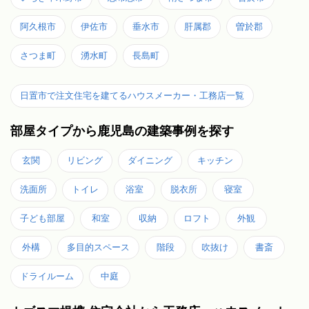
阿久根市
伊佐市
垂水市
肝属郡
曽於郡
さつま町
湧水町
長島町
日置市で注文住宅を建てるハウスメーカー・工務店一覧
部屋タイプから鹿児島の建築事例を探す
玄関
リビング
ダイニング
キッチン
洗面所
トイレ
浴室
脱衣所
寝室
子ども部屋
和室
収納
ロフト
外観
外構
多目的スペース
階段
吹抜け
書斎
ドライルーム
中庭