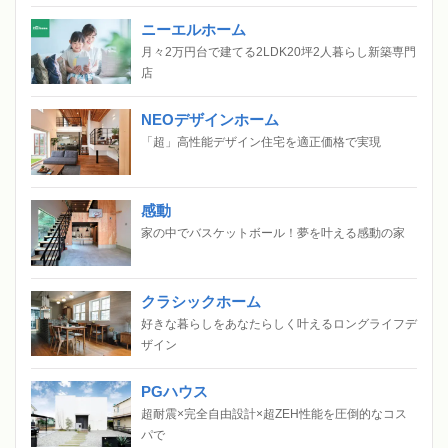
ニーエルホーム
月々2万円台で建てる2LDK20坪2人暮らし新築専門
店
NEOデザインホーム
「超」高性能デザイン住宅を適正価格で実現
感動
家の中でバスケットボール！夢を叶える感動の家
クラシックホーム
好きな暮らしをあなたらしく叶えるロングライフデ
ザイン
PGハウス
超耐震×完全自由設計×超ZEH性能を圧倒的なコス
パで