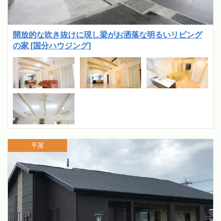
開放的な吹き抜けに現し梁がお洒落な明るいリビング
の家 [国分ハウジング]
平屋