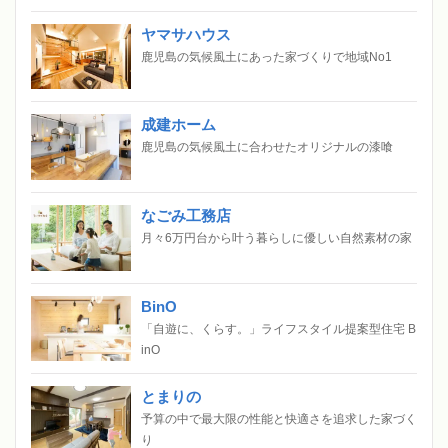
ヤマサハウス
鹿児島の気候風土にあった家づくりで地域No1
成建ホーム
鹿児島の気候風土に合わせたオリジナルの漆喰
なごみ工務店
月々6万円台から叶う暮らしに優しい自然素材の家
BinO
「自遊に、くらす。」ライフスタイル提案型住宅 B
inO
とまりの
予算の中で最大限の性能と快適さを追求した家づく
り