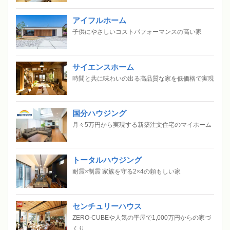
アイフルホーム
子供にやさしいコストパフォーマンスの高い家
サイエンスホーム
時間と共に味わいの出る高品質な家を低価格で実現
国分ハウジング
月々5万円から実現する新築注文住宅のマイホーム
トータルハウジング
耐震×制震 家族を守る2×4の頼もしい家
センチュリーハウス
ZERO-CUBEや人気の平屋で1,000万円からの家づ
くり