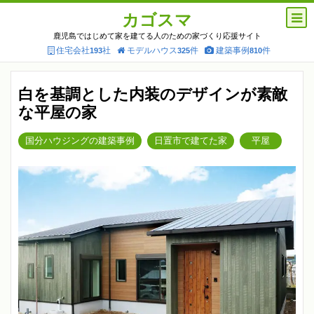
カゴスマ
鹿児島ではじめて家を建てる人のための家づくり応援サイト
住宅会社
社
モデルハウス
件
建築事例
件
193
325
810
白を基調とした内装のデザインが素敵
な平屋の家
国分ハウジングの建築事例
日置市で建てた家
平屋