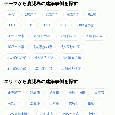
テーマから鹿児島の建築事例を探す
平屋
2階建て
3階建て
4階建て
6LDK
5LDK
4LDK
3LDK
2LDK
60坪台の家
50坪台の家
40坪台の家
30坪台の家
20坪台の家
10坪台の家
7人家族の家
6人家族の家
5人家族の家
4人家族の家
3人家族の家
2人家族の家
二世帯住宅
店舗付き住宅
エリアから鹿児島の建築事例を探す
鹿児島市
霧島市
姶良市
薩摩川内市
日置市
南九州市
鹿屋市
出水市
枕崎市
指宿市
いちき串木野市
志布志市
南さつま市
曽於市