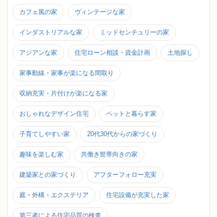
カフェ風の家
ヴィンテージな家
インダストリアルな家
ミッドセンチュリーの家
アジアンな家
住宅ローン相談・資金計画
土地探し
家事動線・家事が楽になる間取り
収納充実・片付けが楽になる家
おしゃれなデザイン住宅
ペットと暮らす家
子育てしやすい家
20代30代からの家づくり
趣味を楽しむ家
共働き世帯向きの家
建築家との家づくり
アフターフォロー充実
庭・外構・エクステリア
住宅設備が充実した家
第三者による住宅品質の検査