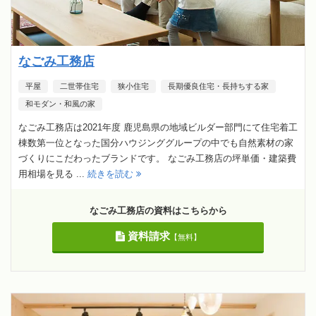
なごみ工務店
平屋
二世帯住宅
狭小住宅
長期優良住宅・長持ちする家
和モダン・和風の家
なごみ工務店は2021年度 鹿児島県の地域ビルダー部門にて住宅着工
棟数第一位となった国分ハウジンググループの中でも自然素材の家
づくりにこだわったブランドです。 なごみ工務店の坪単価・建築費
用相場を見る ...
続きを読む
なごみ工務店の資料はこちらから
資料請求
【無料】