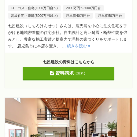
ローコスト住宅(1000万円台〜)
2000万円〜3000万円台
高級住宅・豪邸(5000万円以上)
坪単価40万円台
坪単価50万円台
七呂建設（しちろけんせつ）さんは、鹿児島を中心に注文住宅を手
がける地域密着型の住宅会社。自由設計と高い耐震・断熱性能を強
みとし、豊富な施工実績と提案力で理想の家づくりをサポートしま
す。 鹿児島市に本店を置き、 ...
続きを読む
七呂建設の資料はこちらから
資料請求
【無料】