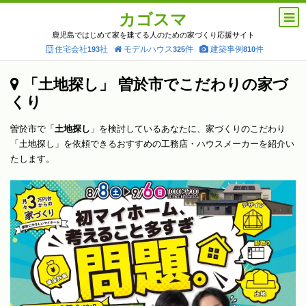
カゴスマ
鹿児島ではじめて家を建てる人のための家づくり応援サイト
住宅会社
社
モデルハウス
件
建築事例
件
193
325
810
「土地探し」 曽於市でこだわりの家づ
くり
曽於市で「
土地探し
」を検討しているあなたに、家づくりのこだわり
「土地探し」を依頼できるおすすめの工務店・ハウスメーカーを紹介い
たします。