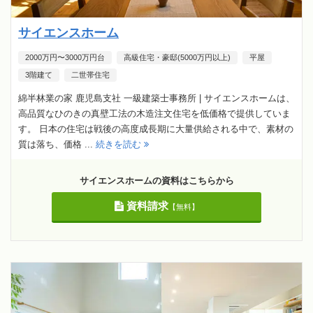
サイエンスホーム
2000万円〜3000万円台
高級住宅・豪邸(5000万円以上)
平屋
3階建て
二世帯住宅
綿半林業の家 鹿児島支社 一級建築士事務所 | サイエンスホームは、
高品質なひのきの真壁工法の木造注文住宅を低価格で提供していま
す。 日本の住宅は戦後の高度成長期に大量供給される中で、素材の
質は落ち、価格 ...
続きを読む
サイエンスホームの資料はこちらから
資料請求
【無料】