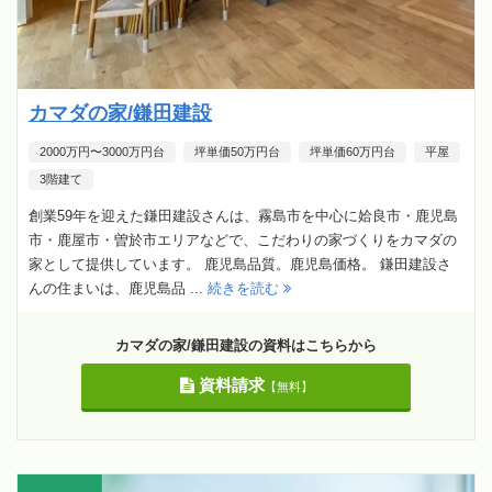
カマダの家/鎌田建設
2000万円〜3000万円台
坪単価50万円台
坪単価60万円台
平屋
3階建て
創業59年を迎えた鎌田建設さんは、霧島市を中心に姶良市・鹿児島
市・鹿屋市・曽於市エリアなどで、こだわりの家づくりをカマダの
家として提供しています。 鹿児島品質。鹿児島価格。 鎌田建設さ
んの住まいは、鹿児島品 ...
続きを読む
カマダの家/鎌田建設の資料はこちらから
資料請求
【無料】