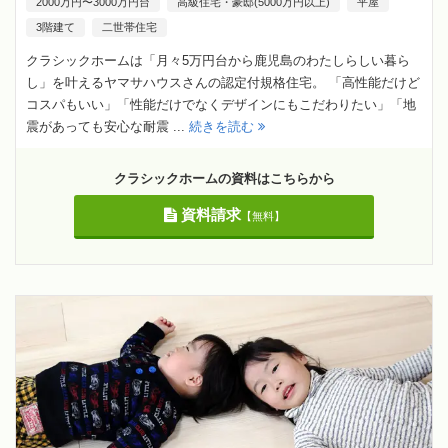
2000万円〜3000万円台
高級住宅・豪邸(5000万円以上)
平屋
3階建て
二世帯住宅
クラシックホームは「月々5万円台から鹿児島のわたしらしい暮ら
し」を叶えるヤマサハウスさんの認定付規格住宅。 「高性能だけど
コスパもいい」「性能だけでなくデザインにもこだわりたい」「地
震があっても安心な耐震 ...
続きを読む
クラシックホームの資料はこちらから
資料請求
【無料】