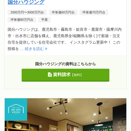
国分ハウジング
2000万円〜3000万円台
坪単価60万円台
坪単価70万円台
坪単価80万円台
平屋
国分ハウジングは、鹿児島市・霧島市・姶良市・鹿屋市・薩摩川内
市・出水市に店舗を構え、鹿児島県全域(離島を除く)で新築・注文
住宅を提供している住宅会社です。 インスタグラム更新中！ この
投稿を ...
続きを読む
国分ハウジングの資料はこちらから
資料請求
【無料】