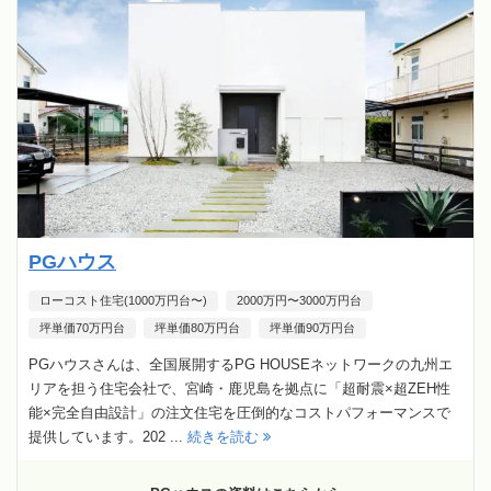
PGハウス
ローコスト住宅(1000万円台〜)
2000万円〜3000万円台
坪単価70万円台
坪単価80万円台
坪単価90万円台
PGハウスさんは、全国展開するPG HOUSEネットワークの九州エ
リアを担う住宅会社で、宮崎・鹿児島を拠点に「超耐震×超ZEH性
能×完全自由設計」の注文住宅を圧倒的なコストパフォーマンスで
提供しています。202 ...
続きを読む