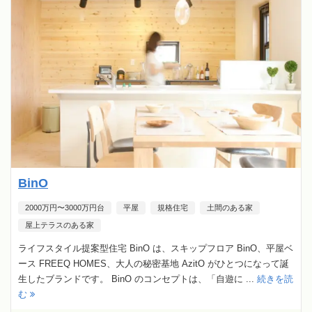
BinO
2000万円〜3000万円台
平屋
規格住宅
土間のある家
屋上テラスのある家
ライフスタイル提案型住宅 BinO は、スキップフロア BinO、平屋ベ
ース FREEQ HOMES、大人の秘密基地 AzitO がひとつになって誕
生したブランドです。 BinO のコンセプトは、「自遊に ...
続きを読
む