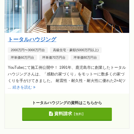
トータルハウジング
2000万円〜3000万円台
高級住宅・豪邸(5000万円以上)
坪単価60万円台
坪単価70万円台
坪単価80万円台
YouTubeにて施工例公開中！ 1991年、鹿児島市に創業したトータル
ハウジングさんは、「感動の家づくり」をモットーに数多くの家づ
くりを手がけてきました。 耐震性・耐久性・耐火性に優れた2×4(ツ
...
続きを読む
トータルハウジングの資料はこちらから
資料請求
【無料】