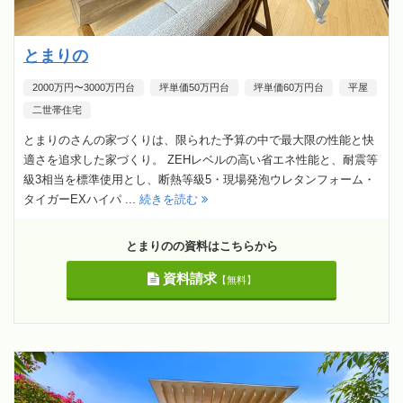
とまりの
2000万円〜3000万円台
坪単価50万円台
坪単価60万円台
平屋
二世帯住宅
とまりのさんの家づくりは、限られた予算の中で最大限の性能と快
適さを追求した家づくり。 ZEHレベルの高い省エネ性能と、耐震等
級3相当を標準使用とし、断熱等級5・現場発泡ウレタンフォーム・
タイガーEXハイパ ...
続きを読む
とまりのの資料はこちらから
資料請求
【無料】