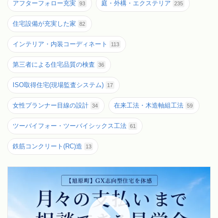
アフターフォロー充実
庭・外構・エクステリア
93
235
住宅設備が充実した家
82
インテリア・内装コーディネート
113
第三者による住宅品質の検査
36
ISO取得住宅(現場監査システム)
17
女性プランナー目線の設計
在来工法・木造軸組工法
34
59
ツーバイフォー・ツーバイシックス工法
61
鉄筋コンクリート(RC)造
13