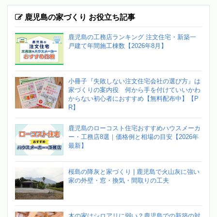
鹿児島の家づくり お役立ち記事
鹿児島の工務店ランキング 注文住宅・新築一
戸建て年間施工棟数【2026年8月】
小冊子『失敗しない注文住宅会社の選び方』は
家づくりの案内役 何から手を付けていいかわ
からない初心者におすすめ【無料配布中】【P
R】
鹿児島のローコスト住宅おすすめハウスメーカ
ー・工務店8選｜価格例と相場の目安【2026年
最新】
桜島の降灰と家づくり | 鹿児島で火山灰に強い
家の外壁・窓・換気・間取りの工夫
木の家はシロアリに弱い？鹿児島での新築の対