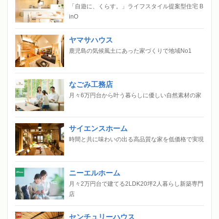
「自遊に、くらす。」ライフスタイル提案型住宅 B
inO
ヤマサハウス
鹿児島の気候風土にあった家づくりで地域No1
なごみ工務店
月々6万円台から叶う暮らしに優しい自然素材の家
サイエンスホーム
時間と共に味わいの出る高品質な家を低価格で実現
ニーエルホーム
月々2万円台で建てる2LDK20坪2人暮らし新築専門
店
センチュリーハウス