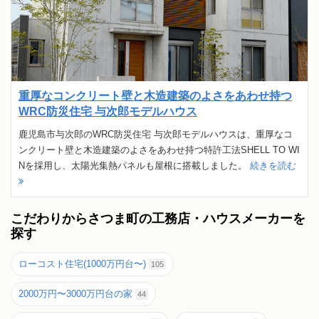
重厚なコンクリート壁と木造建築のよさをあわせ持つ
WRC防災住宅 与次郎モデルハウス
鹿児島市与次郎のWRC防災住宅 与次郎モデルハウスは、重厚なコ
ンクリート壁と木造建築のよさをあわせ持つ特許工法SHELL TO WI
Nを採用し、太陽光集熱パネルも屋根に搭載しました。
続きを読む
こだわりからさつま町の工務店・ハウスメーカーを
探す
ローコスト住宅(1000万円台〜)
105
2000万円〜3000万円台の家
44