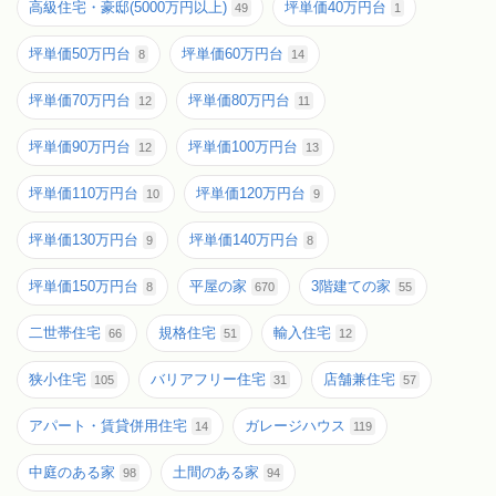
高級住宅・豪邸(5000万円以上)
坪単価40万円台
49
1
坪単価50万円台
坪単価60万円台
8
14
坪単価70万円台
坪単価80万円台
12
11
坪単価90万円台
坪単価100万円台
12
13
坪単価110万円台
坪単価120万円台
10
9
坪単価130万円台
坪単価140万円台
9
8
坪単価150万円台
平屋の家
3階建ての家
8
670
55
二世帯住宅
規格住宅
輸入住宅
66
51
12
狭小住宅
バリアフリー住宅
店舗兼住宅
105
31
57
アパート・賃貸併用住宅
ガレージハウス
14
119
中庭のある家
土間のある家
98
94