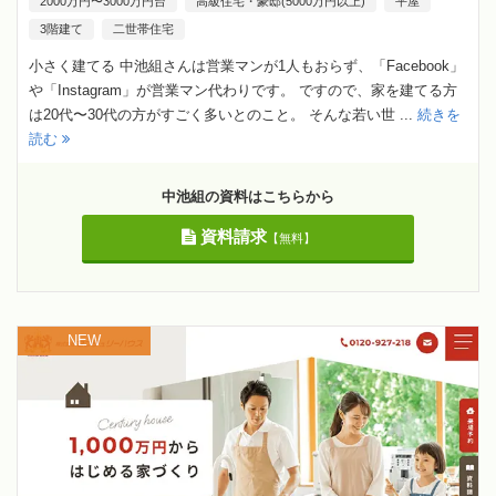
2000万円〜3000万円台
高級住宅・豪邸(5000万円以上)
平屋
3階建て
二世帯住宅
小さく建てる 中池組さんは営業マンが1人もおらず、「Facebook」
や「Instagram」が営業マン代わりです。 ですので、家を建てる方
は20代〜30代の方がすごく多いとのこと。 そんな若い世 ...
続きを
読む
中池組の資料はこちらから
資料請求
【無料】
NEW