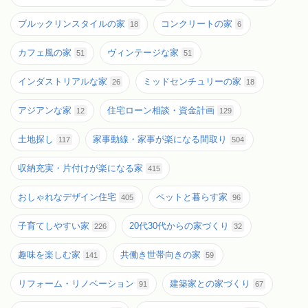
ブルックリンスタイルの家
コンクリートの家
18
6
カフェ風の家
ヴィンテージな家
51
51
インダストリアルな家
ミッドセンチュリーの家
26
18
アジアンな家
住宅ローン相談・資金計画
12
129
土地探し
家事動線・家事が楽になる間取り
117
504
収納充実・片付けが楽になる家
415
おしゃれなデザイン住宅
ペットと暮らす家
405
96
子育てしやすい家
20代30代からの家づくり
226
32
趣味を楽しむ家
共働き世帯向きの家
141
59
リフォーム・リノベーション
建築家との家づくり
91
67