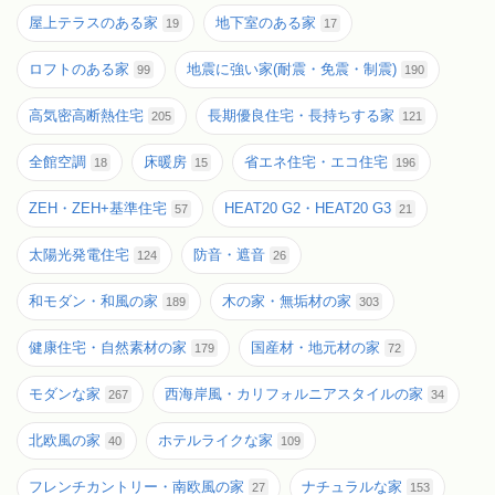
屋上テラスのある家
地下室のある家
19
17
ロフトのある家
地震に強い家(耐震・免震・制震)
99
190
高気密高断熱住宅
長期優良住宅・長持ちする家
205
121
全館空調
床暖房
省エネ住宅・エコ住宅
18
15
196
ZEH・ZEH+基準住宅
HEAT20 G2・HEAT20 G3
57
21
太陽光発電住宅
防音・遮音
124
26
和モダン・和風の家
木の家・無垢材の家
189
303
健康住宅・自然素材の家
国産材・地元材の家
179
72
モダンな家
西海岸風・カリフォルニアスタイルの家
267
34
北欧風の家
ホテルライクな家
40
109
フレンチカントリー・南欧風の家
ナチュラルな家
27
153