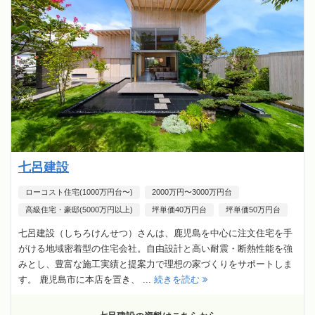
七呂建設
ローコスト住宅(1000万円台〜)
2000万円〜3000万円台
高級住宅・豪邸(5000万円以上)
坪単価40万円台
坪単価50万円台
七呂建設（しちろけんせつ）さんは、鹿児島を中心に注文住宅を手
がける地域密着型の住宅会社。自由設計と高い耐震・断熱性能を強
みとし、豊富な施工実績と提案力で理想の家づくりをサポートしま
す。 鹿児島市に本店を置き、 ...
続きを読む