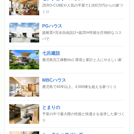
ZERO-CUBEや人気の平屋で1,000万円からの家づ
くり
PGハウス
超耐震×完全自由設計×超ZEH性能を圧倒的なコス
パで
七呂建設
鹿児島完工棟数No1 環境と家計と人にやさしい家
MBCハウス
鹿児島で40年以上、4,000棟を超える家づくり
とまりの
予算の中で最大限の性能と快適さを追求した家づく
り